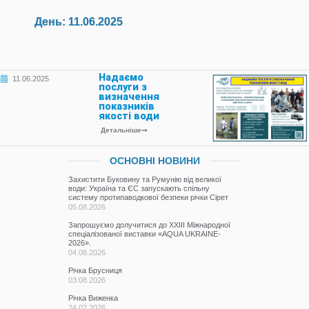
День:
11.06.2025
Надаємо
11.06.2025
послуги з
визначення
показників
якості води
Детальніше
ОСНОВНІ НОВИНИ
Захистити Буковину та Румунію від великої
води: Україна та ЄС запускають спільну
систему протипаводкової безпеки річки Сірет
05.08.2026
Запрошуємо долучитися до ХХІІІ Міжнародної
спеціалізованої виставки «AQUA UKRAINE-
2026».
04.08.2026
Річка Брусниця
03.08.2026
Річка Виженка
24.07.2026