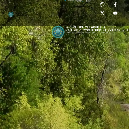
Приймальня:
Лабораторія:
dpbuvr@dpbuvr.gov.ua
(0372) 51-14-56
(0372) 53-92-00
Басейнове управління
водних ресурсів річок Прут та Сірет
БАСЕЙНОВЕ УПРАВЛІННЯ
ВОДНИХ РЕСУРСІВ РІЧОК ПРУТ ТА СІРЕТ
ДЕРЖАВНЕ АГЕНТСТВО ВОДНИХ РЕСУРСІВ УКРАЇНИ
[newyear_garland]