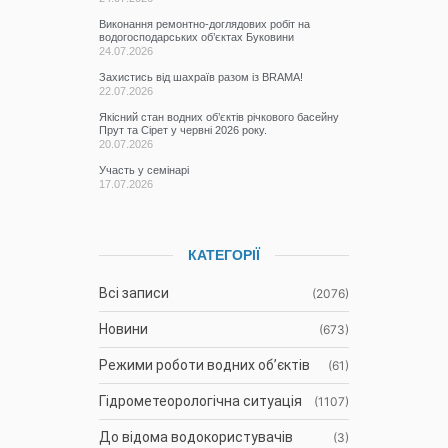
Виконання ремонтно-доглядових робіт на
водогосподарських об’єктах Буковини
24.07.2026
Захистись від шахраїв разом із BRAMA!
22.07.2026
Якісний стан водних об’єктів річкового басейну
Прут та Сірет у червні 2026 року.
20.07.2026
Участь у семінарі
17.07.2026
КАТЕГОРІЇ
Всі записи
(2076)
Новини
(673)
Режими роботи водних об’єктів
(61)
Гідрометеорологічна ситуація
(1107)
До відома водокористувачів
(3)