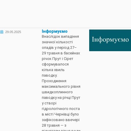
Інформуємо
29.05.2025
Внаслідок випадіння
значної кількості
опадів у період 27–
29 травня в басейнах
річок Прут і Сірет
сформувалося
кілька хвиль
паводку.
Проходження
максимального рівня
швидкоплинного
паводку на річці Прут
у створі
гідрологічного поста
в місті Чернівці було
зафіксовано ввечері
28 травня — з
підняттям рівня води