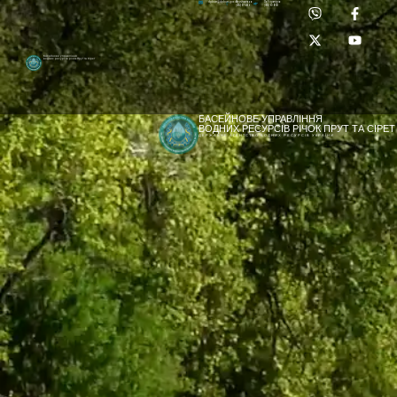
Приймальня:
Лабораторія:
dpbuvr@dpbuvr.gov.ua
(0372) 51-14-56
(0372) 53-92-00
Басейнове управління
водних ресурсів річок Прут та Сірет
БАСЕЙНОВЕ УПРАВЛІННЯ
ВОДНИХ РЕСУРСІВ РІЧОК ПРУТ ТА СІРЕТ
ДЕРЖАВНЕ АГЕНТСТВО ВОДНИХ РЕСУРСІВ УКРАЇНИ
[newyear_garland]