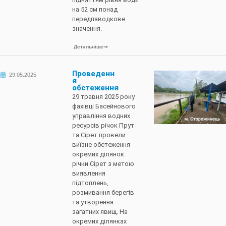
на 52 см понад
передпаводкове
значення.
Детальніше
Проведенн
29.05.2025
я
обстеження
29 травня 2025 року
фахівці Басейнового
управління водних
ресурсів річок Прут
та Сірет провели
виїзне обстеження
окремих ділянок
річки Сірет з метою
виявлення
підтоплень,
розмивання берегів
та утворення
загатних явищ. На
окремих ділянках