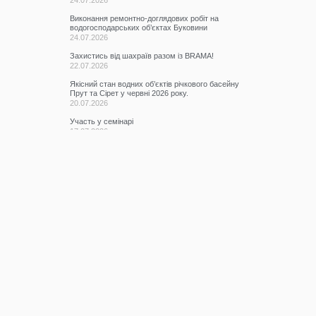
24.07.2026
Виконання ремонтно-доглядових робіт на
водогосподарських об’єктах Буковини
24.07.2026
Захистись від шахраїв разом із BRAMA!
22.07.2026
Якісний стан водних об’єктів річкового басейну
Прут та Сірет у червні 2026 року.
20.07.2026
Участь у семінарі
17.07.2026
КАТЕГОРІЇ
Всі записи
(2076)
Новини
(673)
Режими роботи водних об’єктів
(61)
Гідрометеорологічна ситуація
(1107)
До відома водокористувачів
(3)