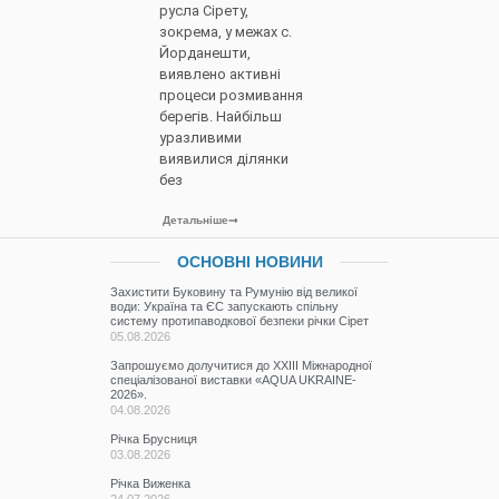
русла Сірету,
зокрема, у межах с.
Йорданешти,
виявлено активні
процеси розмивання
берегів. Найбільш
уразливими
виявилися ділянки
без
Детальніше
ОСНОВНІ НОВИНИ
Захистити Буковину та Румунію від великої
води: Україна та ЄС запускають спільну
систему протипаводкової безпеки річки Сірет
05.08.2026
Запрошуємо долучитися до ХХІІІ Міжнародної
спеціалізованої виставки «AQUA UKRAINE-
2026».
04.08.2026
Річка Брусниця
03.08.2026
Річка Виженка