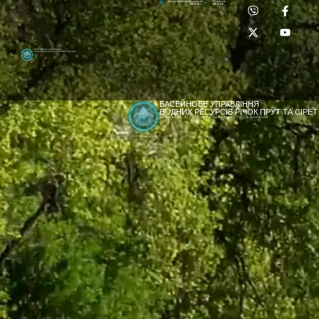
Приймальня:
Лабораторія:
dpbuvr@dpbuvr.gov.ua
(0372) 51-14-56
(0372) 53-92-00
Басейнове управління
водних ресурсів річок Прут та Сірет
БАСЕЙНОВЕ УПРАВЛІННЯ
ВОДНИХ РЕСУРСІВ РІЧОК ПРУТ ТА СІРЕТ
ДЕРЖАВНЕ АГЕНТСТВО ВОДНИХ РЕСУРСІВ УКРАЇНИ
[newyear_garland]