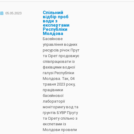
Спільний
05.05.2023
відбір проб
води з
експертами
Республіки
Молдова
Басейнове
управління водних
ресурсів річок Прут
та Сірет продовжує
співпрацювати із
фахівцями водної
галузі Республіки
Молдова. Так, 04
травня 2023 року,
працівники
басейнової
лабораторії
моніторингу вод та
грунтів БУВР Пруту
та Сірету спільно з
експетами із
Молдови провели