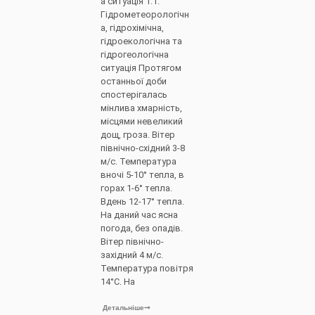
а ситуація 1.1.
Гідрометеорологічн
а, гідрохімічна,
гідроекологічна та
гідрогеологічна
ситуація Протягом
останньої доби
спостерігалась
мінлива хмарність,
місцями невеликий
дощ, гроза. Вітер
північно-східний 3-8
м/с. Температура
вночі 5-10° тепла, в
горах 1-6° тепла.
Вдень 12-17° тепла.
На даний час ясна
погода, без опадів.
Вітер північно-
західний 4 м/с.
Температура повітря
14°С. На
Детальніше