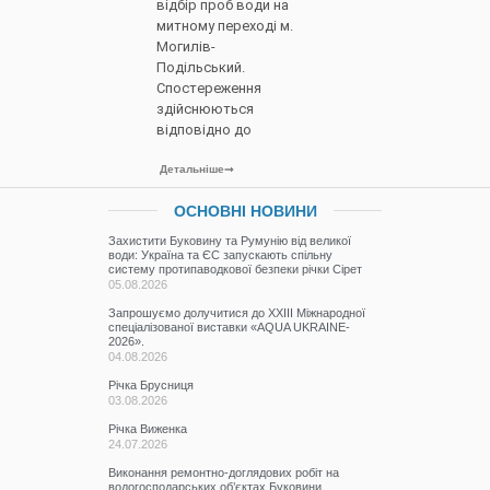
відбір проб води на
митному переході м.
Могилів-
Подільський.
Спостереження
здійснюються
відповідно до
Детальніше
ОСНОВНІ НОВИНИ
Захистити Буковину та Румунію від великої
води: Україна та ЄС запускають спільну
систему протипаводкової безпеки річки Сірет
05.08.2026
Запрошуємо долучитися до ХХІІІ Міжнародної
спеціалізованої виставки «AQUA UKRAINE-
2026».
04.08.2026
Річка Брусниця
03.08.2026
Річка Виженка
24.07.2026
Виконання ремонтно-доглядових робіт на
водогосподарських об’єктах Буковини