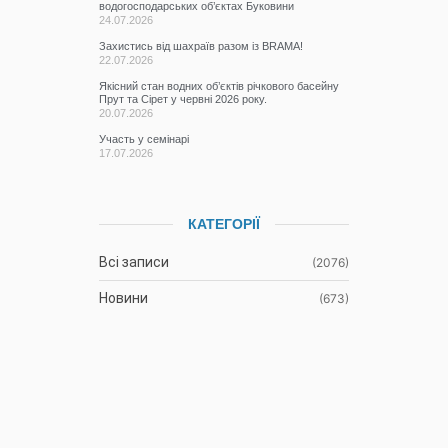
водогосподарських об’єктах Буковини
24.07.2026
Захистись від шахраїв разом із BRAMA!
22.07.2026
Якісний стан водних об’єктів річкового басейну
Прут та Сірет у червні 2026 року.
20.07.2026
Участь у семінарі
17.07.2026
КАТЕГОРІЇ
Всі записи
(2076)
Новини
(673)
Режими роботи водних об’єктів
(61)
Гідрометеорологічна ситуація
(1107)
До відома водокористувачів
(3)
Протоколи засідань Басейнової