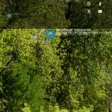
Приймальня:
Лабораторія:
dpbuvr@dpbuvr.gov.ua
(0372) 51-14-56
(0372) 53-92-00
Басейнове управління
водних ресурсів річок Прут та Сірет
БАСЕЙНОВЕ УПРАВЛІННЯ
ВОДНИХ РЕСУРСІВ РІЧОК ПРУТ ТА СІРЕТ
ДЕРЖАВНЕ АГЕНТСТВО ВОДНИХ РЕСУРСІВ УКРАЇНИ
[newyear_garland]