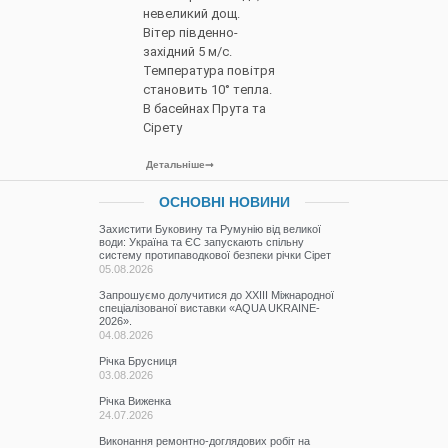
невеликий дощ.
Вітер південно-
західний 5 м/с.
Температура повітря
становить 10° тепла.
В басейнах Прута та
Сірету
Детальніше
ОСНОВНІ НОВИНИ
Захистити Буковину та Румунію від великої
води: Україна та ЄС запускають спільну
систему протипаводкової безпеки річки Сірет
05.08.2026
Запрошуємо долучитися до ХХІІІ Міжнародної
спеціалізованої виставки «AQUA UKRAINE-
2026».
04.08.2026
Річка Брусниця
03.08.2026
Річка Виженка
24.07.2026
Виконання ремонтно-доглядових робіт на