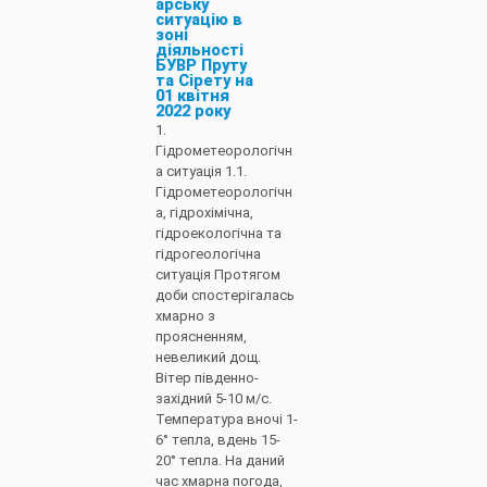
арську
ситуацію в
зоні
діяльності
БУВР Пруту
та Сірету на
01 квітня
2022 року
1.
Гідрометеорологічн
а ситуація 1.1.
Гідрометеорологічн
а, гідрохімічна,
гідроекологічна та
гідрогеологічна
ситуація Протягом
доби спостерігалась
хмарно з
проясненням,
невеликий дощ.
Вітер південно-
західний 5-10 м/с.
Температура вночі 1-
6° тепла, вдень 15-
20° тепла. На даний
час хмарна погода,