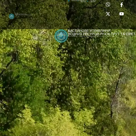
Приймальня:
Лабораторія:
dpbuvr@dpbuvr.gov.ua
(0372) 51-14-56
(0372) 53-92-00
Басейнове управління
водних ресурсів річок Прут та Сірет
БАСЕЙНОВЕ УПРАВЛІННЯ
ВОДНИХ РЕСУРСІВ РІЧОК ПРУТ ТА СІРЕТ
ДЕРЖАВНЕ АГЕНТСТВО ВОДНИХ РЕСУРСІВ УКРАЇНИ
[newyear_garland]