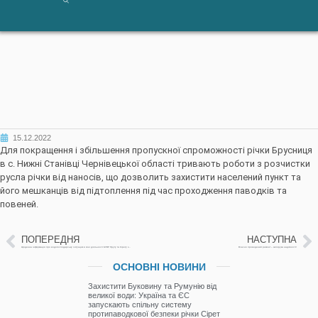
15.12.2022
Для покращення і збільшення пропускної спроможності річки Брусниця
в с. Нижні Станівці Чернівецької області тривають роботи з розчистки
русла річки від наносів, що дозволить захистити населений пункт та
його мешканців від підтоплення під час проходження паводків та
повеней.
ПОПЕРЕДНЯ
НАСТУПНА
Щоденна інформація про водогосподарську ситуацію в зоні діяльності БУВР Пруту та Сірету за 15 грудня 2022р.
Вчасно проведений ремонт – запорука надійності!
ОСНОВНІ НОВИНИ
Захистити Буковину та Румунію від
великої води: Україна та ЄС
запускають спільну систему
протипаводкової безпеки річки Сірет