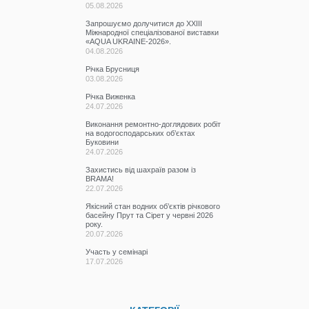
05.08.2026
Запрошуємо долучитися до ХХІІІ
Міжнародної спеціалізованої виставки
«AQUA UKRAINE-2026».
04.08.2026
Річка Брусниця
03.08.2026
Річка Виженка
24.07.2026
Виконання ремонтно-доглядових робіт
на водогосподарських об’єктах
Буковини
24.07.2026
Захистись від шахраїв разом із
BRAMA!
22.07.2026
Якісний стан водних об’єктів річкового
басейну Прут та Сірет у червні 2026
року.
20.07.2026
Участь у семінарі
17.07.2026