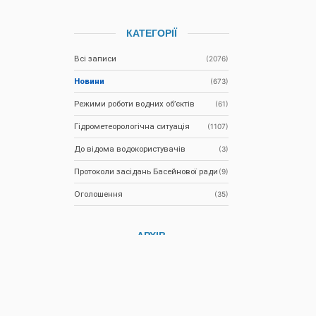
КАТЕГОРІЇ
Всі записи
(2076)
Новини
(673)
Режими роботи водних об’єктів
(61)
Гідрометеорологічна ситуація
(1107)
До відома водокористувачів
(3)
Протоколи засідань Басейнової ради
(9)
Оголошення
(35)
АРХІВ