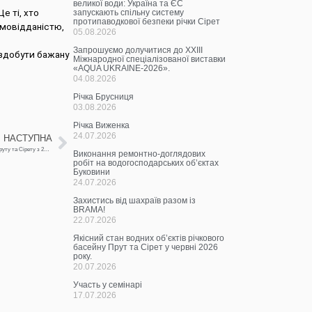
великої води: Україна та ЄС
е ті, хто
запускають спільну систему
протипаводкової безпеки річки Сірет
амовідданістю,
05.08.2026
Запрошуємо долучитися до ХХІІІ
 здобути бажану
Міжнародної спеціалізованої виставки
«AQUA UKRAINE-2026».
04.08.2026
Річка Брусниця
03.08.2026
Річка Виженка
24.07.2026
НАСТУПНА
Щотижнева інформація про водогосподарську ситуацію в зоні діяльності БУВР Пруту та Сірету з 24 вересня по 1 жовтня 2024р.
Виконання ремонтно-доглядових
робіт на водогосподарських об’єктах
Буковини
24.07.2026
Захистись від шахраїв разом із
BRAMA!
22.07.2026
Якісний стан водних об’єктів річкового
басейну Прут та Сірет у червні 2026
року.
20.07.2026
Участь у семінарі
17.07.2026