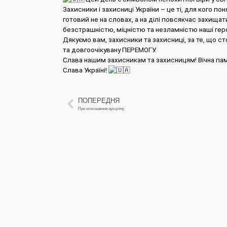
Захисники і захисниці України – це ті, для кого пон
готовий не на словах, а на ділі повсякчас захищат
безстрашністю, міцністю та незламністю наші геро
Дякуємо вам, захисники та захисниці, за те, що с
та довгоочікувану ПЕРЕМОГУ.
Слава нашим захисникам та захисницям! Вічна пам
Слава Україні!
ПОПЕРЕДНЯ
Про оголошення аукціону