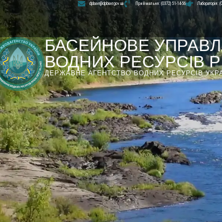
dpbuvr@dpbuvr.gov.ua
Приймальня: (0372) 51-14-56
Лабораторія: (
БАСЕЙНОВЕ УПРАВЛ
ВОДНИХ РЕСУРСІВ РІ
ДЕРЖАВНЕ АГЕНТСТВО ВОДНИХ РЕСУРСІВ УКР