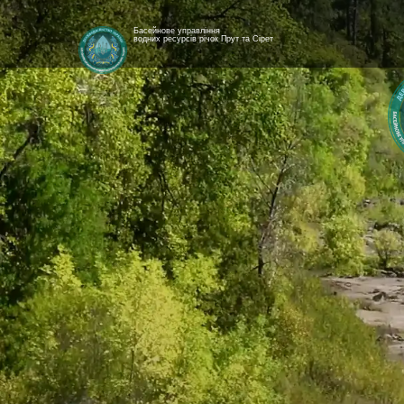
Басейнове управління
водних ресурсів річок Прут та Сірет
[newyear_garland]