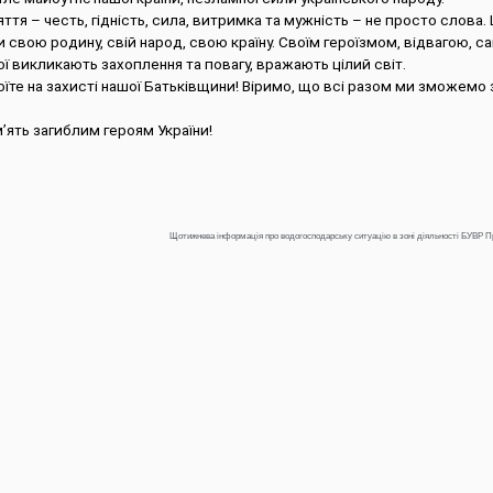
яття – честь, гідність, сила, витримка та мужність – не просто слова. Ц
и свою родину, свій народ, свою країну. Своїм героїзмом, відвагою, с
ї викликають захоплення та повагу, вражають цілий світ.
тоїте на захисті нашої Батьківщини! Віримо, що всі разом ми зможемо
’ять загиблим героям України!