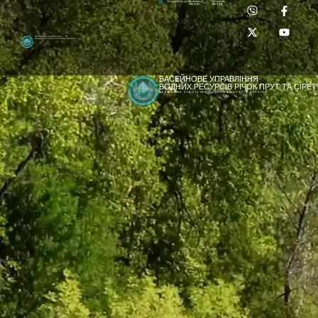
Приймальня:
Лабораторія:
dpbuvr@dpbuvr.gov.ua
(0372) 51-14-56
(0372) 53-92-00
Басейнове управління
водних ресурсів річок Прут та Сірет
БАСЕЙНОВЕ УПРАВЛІННЯ
ВОДНИХ РЕСУРСІВ РІЧОК ПРУТ ТА СІРЕТ
ДЕРЖАВНЕ АГЕНТСТВО ВОДНИХ РЕСУРСІВ УКРАЇНИ
[newyear_garland]