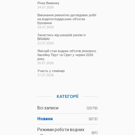
Річка Виженка
24.07.2026
Виконання ремонтно-доглядових робіт
на водогосподарських об’єктах
Буковини
24.07.2026
Захистись від шахраїв разом із
BRAMA!
22.07.2026
Якісний стан водних об’єктів річкового
басейну Прут та Сірет у червні 2026
року.
20.07.2026
Участь у семінарі
17.07.2026
КАТЕГОРІЇ
Всі записи
(2076)
Новини
(673)
Режими роботи водних
(61)