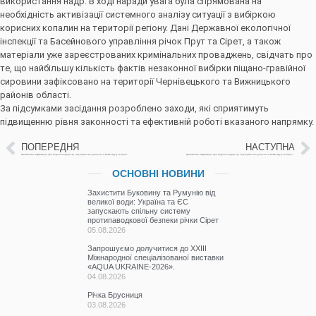
використання надр. В ході наради увага була спрямована на
необхідність активізації системного аналізу ситуації з вибіркою
корисних копалин на території регіону. Дані Державної екологічної
інспекції та Басейнового управління річок Прут та Сірет, а також
матеріали уже зареєстрованих кримінальних проваджень, свідчать про
те, що найбільшу кількість фактів незаконної вибірки піщано-гравійної
сировини зафіксовано на території Чернівецького та Вижницького
районів області.
За підсумками засідання розроблено заходи, які сприятимуть
підвищенню рівня законності та ефективній роботі вказаного напрямку.
ПОПЕРЕДНЯ
НАСТУПНА
Щотижнева інформація про водогосподарську ситуацію в зоні діяльності БУВР Пруту та Сірету за 2 червня 2022р.
Щотижнева інформація про водогосподарську ситуацію в зоні діяльності БУВР Пруту та Сірету за 3 червня 2022р.
ОСНОВНІ НОВИНИ
Захистити Буковину та Румунію від
великої води: Україна та ЄС
запускають спільну систему
протипаводкової безпеки річки Сірет
05.08.2026
Запрошуємо долучитися до ХХІІІ
Міжнародної спеціалізованої виставки
«AQUA UKRAINE-2026».
04.08.2026
Річка Брусниця
03.08.2026