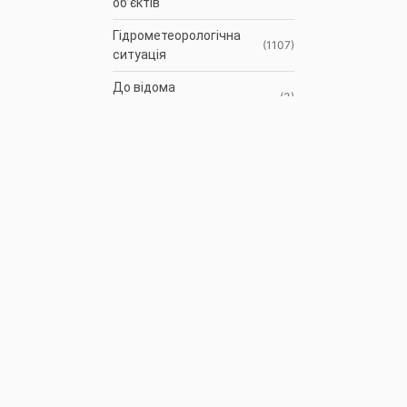
об’єктів
Гідрометеорологічна
(1107)
ситуація
До відома
(3)
водокористувачів
Протоколи засідань
(9)
Басейнової ради
Оголошення
(35)
АРХІВ