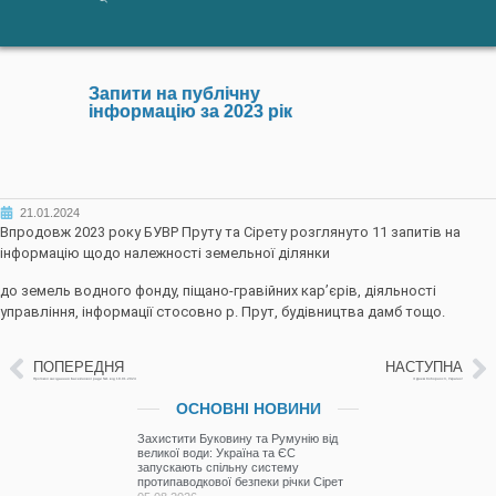
Запити на публічну
інформацію за 2023 рік
21.01.2024
Впродовж 2023 року БУВР Пруту та Сірету розглянуто 11 запитів на
інформацію щодо належності земельної ділянки
до земель водного фонду, піщано-гравійних кар’єрів, діяльності
управління, інформації стосовно р. Прут, будівництва дамб тощо.
ПОПЕРЕДНЯ
НАСТУПНА
Протокол засіданння Басейнової ради №1 від 18.01.2024
З Днем Соборності, Україно!
ОСНОВНІ НОВИНИ
Захистити Буковину та Румунію від
великої води: Україна та ЄС
запускають спільну систему
протипаводкової безпеки річки Сірет