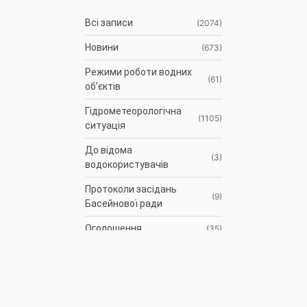
Всі записи
(2074)
Новини
(673)
Режими роботи водних
(61)
об’єктів
Гідрометеорологічна
(1105)
ситуація
До відома
(3)
водокористувачів
Протоколи засідань
(9)
Басейнової ради
Оголошення
(35)
АРХІВ