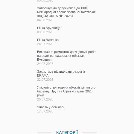
05.08.2026
Запрошуємо долучитися до ХХІІІ
Міжнародної спеціалізованої виставки
«AQUA UKRAINE-2026».
04.08.2026
Річка Брусниця
03.08.2026
Річка Виженка
24.07.2026
Виконання ремонтно-доглядових робіт
на водогосподарських об’єктах
Буковини
24.07.2026
Захистись від шахраїв разом із
BRAMA!
22.07.2026
Якісний стан водних об’єктів річкового
басейну Прут та Сірет у червні 2026
року.
20.07.2026
Участь у семінарі
17.07.2026
КАТЕГОРІЇ