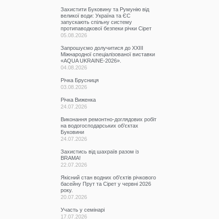
Захистити Буковину та Румунію від
великої води: Україна та ЄС
запускають спільну систему
протипаводкової безпеки річки Сірет
05.08.2026
Запрошуємо долучитися до ХХІІІ
Міжнародної спеціалізованої виставки
«AQUA UKRAINE-2026».
04.08.2026
Річка Брусниця
03.08.2026
Річка Виженка
24.07.2026
Виконання ремонтно-доглядових робіт
на водогосподарських об’єктах
Буковини
24.07.2026
Захистись від шахраїв разом із
BRAMA!
22.07.2026
Якісний стан водних об’єктів річкового
басейну Прут та Сірет у червні 2026
року.
20.07.2026
Участь у семінарі
17.07.2026