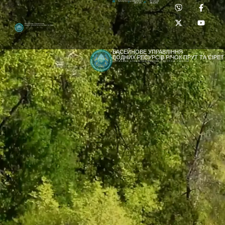
Приймальня:
Лабораторія:
dpbuvr@dpbuvr.gov.ua
(0372) 51-14-56
(0372) 53-92-00
Басейнове управління
водних ресурсів річок Прут та Сірет
БАСЕЙНОВЕ УПРАВЛІННЯ
ВОДНИХ РЕСУРСІВ РІЧОК ПРУТ ТА СІРЕТ
ДЕРЖАВНЕ АГЕНТСТВО ВОДНИХ РЕСУРСІВ УКРАЇНИ
[newyear_garland]