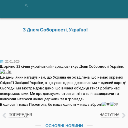
З Днем Соборності, Україно!
22.01.2024
Щорічно 22 січня український народ святкує День Соборності України.
Це день, який нагадує нам, що Україна не розділена, що немає окремої
Східної і Західної України, а що у нас єдина держава і ми – єдиний народ!
Сьогодні ми вкотре доводимо, що вміння об’єднуватися робить нас
непереможними. Ми продовжуємо стояти пліч-о-пліч захищаючи та
шануючи інтереси нашої держави та її громадян.
В єдності і наша Перемога, бо наша єдність – наша зброя!
ПОПЕРЕДНЯ
НАСТУПНА
Запити на публічну інформацію за 2023 рік
Участь в координаційній онлайн-нараді
ОСНОВНІ НОВИНИ