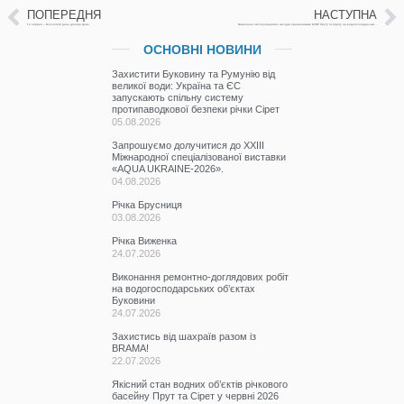
ПОПЕРЕДНЯ
НАСТУПНА
14 червня – Всесвітній день донора крові
Виконання експлуатаційних заходів працівниками БУВР Пруту та Сірету на водогосподарських об’єктах Буковини
ОСНОВНІ НОВИНИ
Захистити Буковину та Румунію від
великої води: Україна та ЄС
запускають спільну систему
протипаводкової безпеки річки Сірет
05.08.2026
Запрошуємо долучитися до ХХІІІ
Міжнародної спеціалізованої виставки
«AQUA UKRAINE-2026».
04.08.2026
Річка Брусниця
03.08.2026
Річка Виженка
24.07.2026
Виконання ремонтно-доглядових робіт
на водогосподарських об’єктах
Буковини
24.07.2026
Захистись від шахраїв разом із
BRAMA!
22.07.2026
Якісний стан водних об’єктів річкового
басейну Прут та Сірет у червні 2026