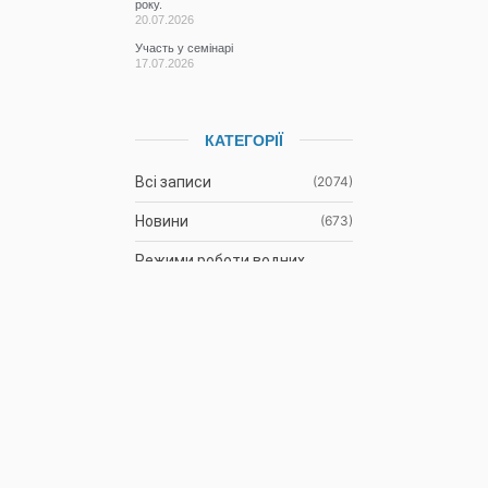
року.
20.07.2026
Участь у семінарі
17.07.2026
КАТЕГОРІЇ
Всі записи
(2074)
Новини
(673)
Режими роботи водних
(61)
об’єктів
Гідрометеорологічна
(1105)
ситуація
До відома
(3)
водокористувачів
Протоколи засідань
(9)
Басейнової ради