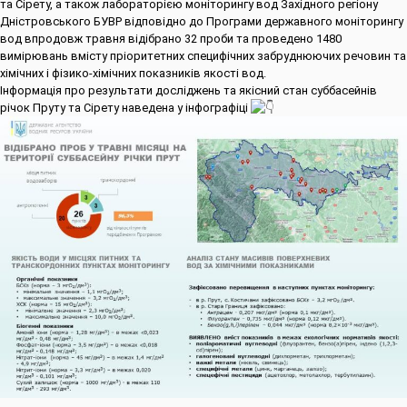
та Сірету, а також лабораторією моніторингу вод Західного регіону
Дністровського БУВР відповідно до Програми державного моніторингу
вод впродовж травня відібрано 32 проби та проведено 1480
вимірювань вмісту пріоритетних специфічних забруднюючих речовин та
хімічних і фізико-хімічних показників якості вод.
Інформація про результати досліджень та якісний стан суббасейнів
річок Пруту та Сірету наведена у інфографіці