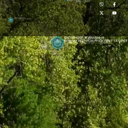
Приймальня:
Лабораторія:
dpbuvr@dpbuvr.gov.ua
(0372) 51-14-56
(0372) 53-92-00
Басейнове управління
водних ресурсів річок Прут та Сірет
БАСЕЙНОВЕ УПРАВЛІННЯ
ВОДНИХ РЕСУРСІВ РІЧОК ПРУТ ТА СІРЕТ
ДЕРЖАВНЕ АГЕНТСТВО ВОДНИХ РЕСУРСІВ УКРАЇНИ
[newyear_garland]