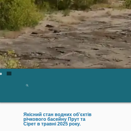
Якісний стан водних об’єктів
річкового басейну Прут та
Сірет в травні 2025 року.