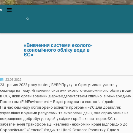
«Вивчення системи еколого-
економічного обліку води в
ЄС»
23.05.2022
23 травня 2022 року фахівці БУВР Пруту та Сірету взяли участь у
семінарі на тему: «Вивчення системи еколого-економічного обліку води
в ЄС», який організований Держводагентством спільно із Міжнародним
Проєктом «EU4Environment – Водні ресурси та екологічні дані».
Під час семінару обговорено аспекти програми «ЄС для довкілля:
управління водними ресурсами та екологічні дані», яка спрямована на
покращення добробуту людей у східних країнах-партнерах ЄС та
забезпечення трансформації «зеленої» економіки країн відповідно до
Європейської «Зеленої Угоди» та Цілей Сталого Розвитку. Одне з