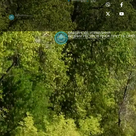
Приймальня:
Лабораторія:
dpbuvr@dpbuvr.gov.ua
(0372) 51-14-56
(0372) 53-92-00
Басейнове управління
водних ресурсів річок Прут та Сірет
БАСЕЙНОВЕ УПРАВЛІННЯ
ВОДНИХ РЕСУРСІВ РІЧОК ПРУТ ТА СІРЕТ
ДЕРЖАВНЕ АГЕНТСТВО ВОДНИХ РЕСУРСІВ УКРАЇНИ
[newyear_garland]