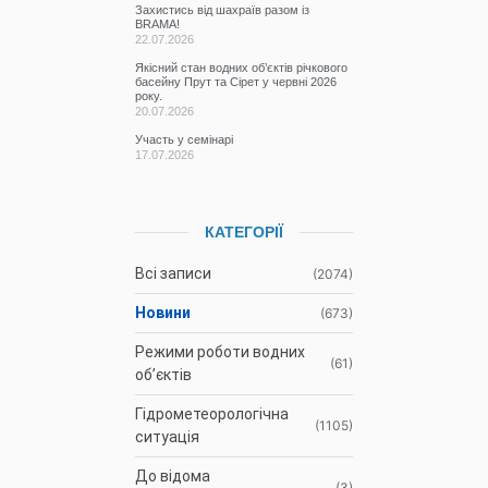
Захистись від шахраїв разом із
BRAMA!
22.07.2026
Якісний стан водних об’єктів річкового
басейну Прут та Сірет у червні 2026
року.
20.07.2026
Участь у семінарі
17.07.2026
КАТЕГОРІЇ
Всі записи
(2074)
Новини
(673)
Режими роботи водних
(61)
об’єктів
Гідрометеорологічна
(1105)
ситуація
До відома
(3)