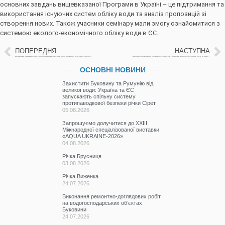
основних завдань вищевказаної Програми в Україні – це підтримання та
використання існуючих систем обліку води та аналіз пропозицій зі
створення нових. Також учасники семінару мали змогу ознайомитися з
системою еколого-економічного обліку води в ЄС.
ПОПЕРЕДНЯ
НАСТУПНА
Щотижнева інформація про водогосподарську ситуацію в зоні діяльності БУВР Пруту та Сірету за 20 травня 2022р.
Щотижнева інформація про водогосподарську ситуацію в зоні діяльності БУВР Пруту та Сірету за 23 травня 2022р.
ОСНОВНІ НОВИНИ
Захистити Буковину та Румунію від
великої води: Україна та ЄС
запускають спільну систему
протипаводкової безпеки річки Сірет
05.08.2026
Запрошуємо долучитися до ХХІІІ
Міжнародної спеціалізованої виставки
«AQUA UKRAINE-2026».
04.08.2026
Річка Брусниця
03.08.2026
Річка Виженка
24.07.2026
Виконання ремонтно-доглядових робіт
на водогосподарських об’єктах
Буковини
24.07.2026