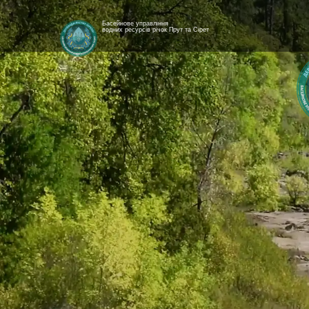
Басейнове управління
водних ресурсів річок Прут та Сірет
[newyear_garland]