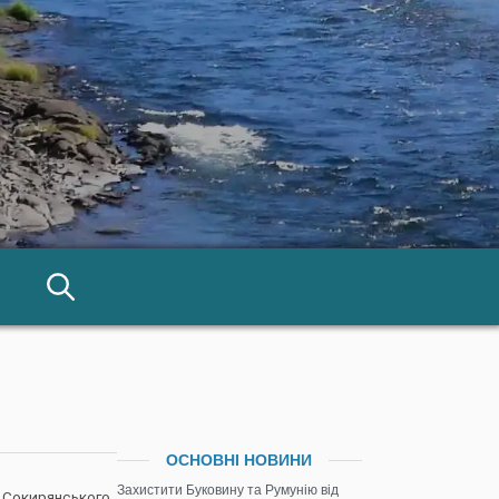
ОСНОВНІ НОВИНИ
Захистити Буковину та Румунію від
а Сокирянського