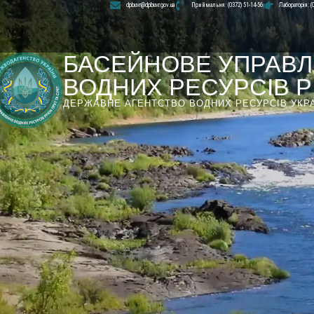
dpbuvr@dpbuvr.gov.ua
Приймальня: (0372) 51-14-56
Лабораторія: (
БАСЕЙНОВЕ УПРАВЛ
ВОДНИХ РЕСУРСІВ РІ
ДЕРЖАВНЕ АГЕНТСТВО ВОДНИХ РЕСУРСІВ УКР