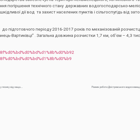
ення погіршення технічного стану державних водогосподарсько-мелі
дливої дії вод та захист населених пунктів і сільгоспугідь від зато
 до підготовчого періоду 2016-2017 років по механізованій розчистц
ць-Вартиківці” . Загальна довжина розчистки 1,7 км, об’єм – 4,3 тис
“Природа – це не те, що ми отримали у спадщину від пращурів, а те що ми взяли у позику від нащадків”
Режим роботи Дністровського водосховища