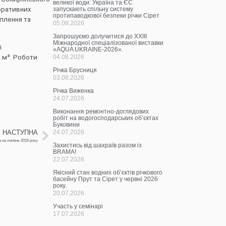
великої води: Україна та ЄС
оративних
запускають спільну систему
протипаводкової безпеки річки Сірет
плення та
05.08.2026
Запрошуємо долучитися до ХХІІІ
Міжнародної спеціалізованої виставки
і
«AQUA UKRAINE-2026».
.м³. Роботи
04.08.2026
Річка Брусниця
03.08.2026
Річка Виженка
24.07.2026
Виконання ремонтно-доглядових
робіт на водогосподарських об’єктах
Буковини
НАСТУПНА
24.07.2026
 на липень 2016 року
Захистись від шахраїв разом із
BRAMA!
22.07.2026
Якісний стан водних об’єктів річкового
басейну Прут та Сірет у червні 2026
року.
20.07.2026
Участь у семінарі
17.07.2026