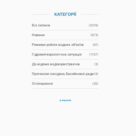
КАТЕГОРІЇ
Всі записи
(2076)
Новини
(673)
Режими роботи водних об’єктів
(61)
Гідрометеорологічна ситуація
(1107)
До відома водокористувачів
(3)
Протоколи засідань Басейнової ради
(9)
Оголошення
(35)
АРХІВ