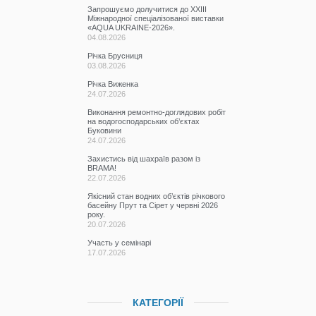
Запрошуємо долучитися до ХХІІІ
Міжнародної спеціалізованої виставки
«AQUA UKRAINE-2026».
04.08.2026
Річка Брусниця
03.08.2026
Річка Виженка
24.07.2026
Виконання ремонтно-доглядових робіт
на водогосподарських об’єктах
Буковини
24.07.2026
Захистись від шахраїв разом із
BRAMA!
22.07.2026
Якісний стан водних об’єктів річкового
басейну Прут та Сірет у червні 2026
року.
20.07.2026
Участь у семінарі
17.07.2026
КАТЕГОРІЇ