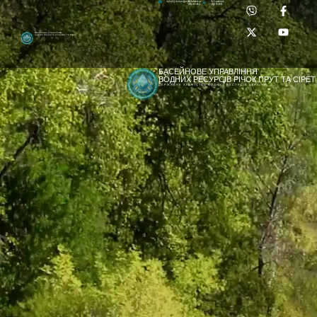
Приймальня:
Лабораторія:
dpbuvr@dpbuvr.gov.ua
(0372) 51-14-56
(0372) 53-92-00
Басейнове управління
водних ресурсів річок Прут та Сірет
БАСЕЙНОВЕ УПРАВЛІННЯ
ВОДНИХ РЕСУРСІВ РІЧОК ПРУТ ТА СІРЕТ
ДЕРЖАВНЕ АГЕНТСТВО ВОДНИХ РЕСУРСІВ УКРАЇНИ
[newyear_garland]