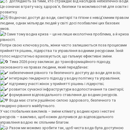
доглядають за тими, хто страждає від наслідків небезпечної води.
Це означає втрату часу, здоров’я, безпеки та можливостей для освіти і
розвитку.
Водночас доступ до води, санітарії та гігієни є невід’ємним правом
людини, однак мільярди людей у світі досі позбавлені цих базових
умов.
Саме тому водна криза – це не лише екологічна проблема, а й криза
рівності.
Попри свою ключову роль, жінки часто залишаються поза процесами
прийняття рішень, лідерства та управління водними ресурсами. Їхній
голос недостатньо враховується, що гальмує ефективні зміни.
Тема 2026 року закликає до трансформаційного підходу,
заснованого на правах людини, який передбачає:
забезпечення рівного та безпечного доступу до води для всіх;
інтеграцію гендерного підходу у водну політику та управління;
підтримку участі жінок у прийнятті рішень і лідерстві;
розвиток сучасної інфраструктури водопостачання та санітарії;
формування відповідального ставлення до водних ресурсів.
Вода має стати рушійною силою здорового, безпечного та
гендерно рівного майбутнього.
У час глобальних викликів – зміни клімату, водних криз і нестачі
ресурсів — важливо, щоб кожен долучився до відповідального
управління водою як спільним благом.
Разом ми можемо зробити так, щоб чиста вода була доступною