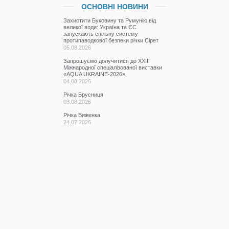
ОСНОВНІ НОВИНИ
Захистити Буковину та Румунію від
великої води: Україна та ЄС
запускають спільну систему
протипаводкової безпеки річки Сірет
05.08.2026
Запрошуємо долучитися до ХХІІІ
Міжнародної спеціалізованої виставки
«AQUA UKRAINE-2026».
04.08.2026
Річка Брусниця
03.08.2026
Річка Виженка
24.07.2026
Виконання ремонтно-доглядових робіт
на водогосподарських об’єктах
Буковини
24.07.2026
Захистись від шахраїв разом із
BRAMA!
22.07.2026
Якісний стан водних об’єктів річкового
басейну Прут та Сірет у червні 2026
року.
20.07.2026