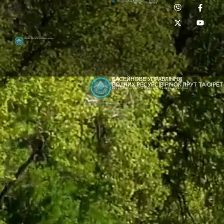
Приймальня:
Лабораторія:
dpbuvr@dpbuvr.gov.ua
(0372) 51-14-56
(0372) 53-92-00
Басейнове управління
водних ресурсів річок Прут та Сірет
БАСЕЙНОВЕ УПРАВЛІННЯ
ВОДНИХ РЕСУРСІВ РІЧОК ПРУТ ТА СІРЕТ
ДЕРЖАВНЕ АГЕНТСТВО ВОДНИХ РЕСУРСІВ УКРАЇНИ
[newyear_garland]