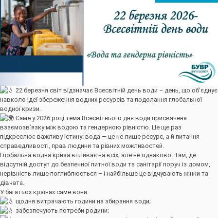
22 березня світ відзначає Всесвітній день води – день, що об’єднує
навколо ідеї збереження водних ресурсів та подолання глобальної
водної кризи.
Саме у 2026 році тема Всесвітнього дня води присвячена
взаємозв’язку між водою та гендерною рівністю. Це ще раз
підкреслює важливу істину: вода — це не лише ресурс, а й питання
справедливості, прав людини та рівних можливостей.
Глобальна водна криза впливає на всіх, але не однаково. Там, де
відсутній доступ до безпечної питної води та санітарії поруч із домом,
нерівність лише поглиблюється – і найбільше це відчувають жінки та
дівчата.
У багатьох країнах саме вони:
щодня витрачають години на збирання води;
забезпечують потреби родини;