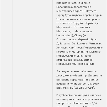
Впродовж червня місяця
Басейновою лабораторією
моніторингу вод БУВР Пруту та
Сірету було відібрано проби води в
18 контрольних створах на річках
та притоках Пруту (м. Чернівці, c.
Маршинці, с. Костичани, с.
Мамалига, с. Магала, с-ще.
Неполоківці), Сірету (м.
Сторожинець, с. Черепківці) та
Дністра (м. Заліщики, с. Митків, м.
Хотин, м. Кам’янець-Подільський, с.
Кормань, с. Нагоряни, м. Могилів-
Подільський, с. Цикинівка,
Ямпільводоканал, Могилів-
Подільське МКП Водоканал).
За результатами лабораторних
досліджень у басейні р. Дністер не
виявлено перевищення, завислі
речовини коливаються в межах
3
3
від 7,0 мг/дм
до 23,0 мг/дм
.
В суббасейні річки Прут виявлено
перевищення завислих речовин в
створі: с-ще. Неполоківці – 1,36