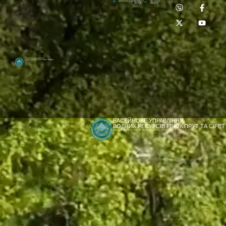
Приймальня:
Лабораторія:
dpbuvr@dpbuvr.gov.ua
(0372) 51-14-56
(0372) 53-92-00
Басейнове управління
водних ресурсів річок Прут та Сірет
БАСЕЙНОВЕ УПРАВЛІННЯ
ВОДНИХ РЕСУРСІВ РІЧОК ПРУТ ТА СІРЕТ
ДЕРЖАВНЕ АГЕНТСТВО ВОДНИХ РЕСУРСІВ УКРАЇНИ
[newyear_garland]