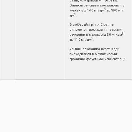
разів, м. Чернівці – 1,56 разів.
Завислі речовини коливаються в
3
межах від 14,0 мг/дм
до 39,0 мг/
3
дм
.
В суббасейні річки Сірет не
виявлено перевищення, завислі
3
речовини в межах від 8,0 мг/дм
3
до 11,0 мг/дм
.
Усі інші показники якості води
знаходилися в межах норми
гранично допустимої концентрації.
3
Робота водогосподарського комплексу
3.1.
Робота насосних
Насосні станції, що знаходяться
станцій, каналів та
на балансі управління,
ГТС
законсервовані.
3.2.
Режим роботи ГЕС на
водосховищах