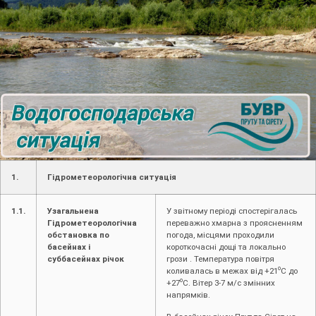
1.
Гідрометеорологічна ситуація
1.1.
Узагальнена
У звітному періоді спостерігалась
Гідрометеорологічна
переважно хмарна з проясненням
обстановка по
погода, місцями проходили
басейнах і
короткочасні дощі та локально
суббасейнах річок
грози . Температура повітря
о
коливалась в межах від +21
С до
о
+27
С. Вітер 3-7 м/с змінних
напрямків.