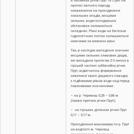
В басейнах річок Прут та Сірет на
протязі звітного періоду,
незважаючи на проходження
локальних опадів, місцями
сильних, водогосподарська
обстановка залишається
складною. Рівні води на багатьох
гідрологічних постах залишаються
нижчими за меженні рівні
Так, в наслідок випадіння значних
місцями сильних зливових дощів,
які випадали протягом 2-3 липня в
гірській частині суббасейну річки
Прут, відмічалось формування
невеликої хвилі дощового паводку
з підйомами рівнів води над перед
повеневими значеннями:
– на р. Черемош 0,28 – 0,86 м
(права притока річки Прут);
– на гірських ділянках річки Прут
0,11 – 0,17 м.
Проходження максимуму по р. Прут
на водпості м. Чернівці