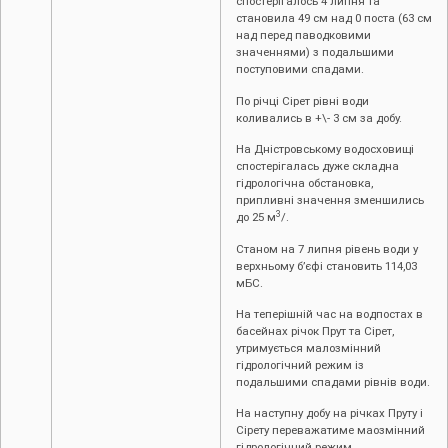
спостерігалось 4 липня та
становила 49 см над 0 поста (63 см
над перед паводковими
значеннями) з подальшими
поступовими спадами.
По річці Сірет рівні води
коливались в +\- 3 см за добу.
На Дністровському водосховищі
спостерігалась дуже складна
гідрологічна обстановка,
припливні значення зменшились
3
до 25 м
/.
Станом на 7 липня рівень води у
верхньому б’єфі становить 114,03
мБС.
На теперішній час на водпостах в
басейнах річок Прут та Сірет,
утримується малозмінний
гідрологічний режим із
подальшими спадами рівнів води.
На наступну добу на річках Пруту і
Сірету переважатиме маозмінний
гідрологічний режим.