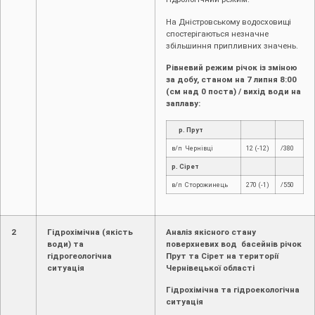
На Дністровському водосховищі
спостерігаються незначне
збільшиння припливних значень.
Рівневий режим річок із зміною
за добу, станом на 7 липня 8:00
(см над 0 поста) / вихід води на
заплаву:
р. Прут
в/п Чернівці
12 (-12)
/380
р. Сірет
в/п Сторожинець
270 (-1)
/550
2
Гідрохімічна (якість
Аналіз якісного стану
води) та
поверхневих вод басейнів річок
гідрогеологічна
Прут та Сірет на території
ситуація
Чернівецької області
Гідрохімічна та гідроекологічна
ситуація