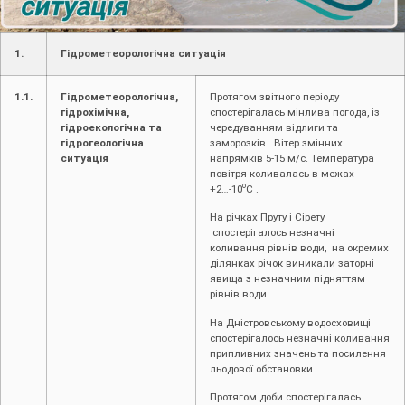
1.
Гідрометеорологічна ситуація
1.1.
Гідрометеорологічна,
Протягом звітного періоду
гідрохімічна,
спостерігалась мінлива погода, із
гідроекологічна та
чередуванням відлиги та
гідрогеологічна
заморозків . Вітер змінних
ситуація
напрямків 5-15 м/с. Температура
повітря коливалась в межах
о
+2…-10
С .
На річках Пруту і Сірету
спостерігалось незначні
коливання рівнів води, на окремих
ділянках річок виникали заторні
явища з незначним підняттям
рівнів води.
На Дністровському водосховищі
спостерігалось незначні коливання
припливних значень та посилення
льодової обстановки.
Протягом доби спостерігалась