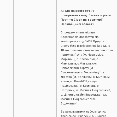
Аналіз якісного стану
поверхневих вод басейнів річок
Прут та Сірет на території
Чернівецької області
Впродовж січня місяця
Басейновою лабораторією
моніторингу вод БУВР Пруту та
Сірету було відібрано проби води в
18 контрольних створах на річках та
притоках Пруту (м. Чернівці, c.
Маршинці, с. Костичани, с.
Мамалига, с.Магала, смт.
Неполоківці), Сірету (м.
Сторожинець, с. Черепківці) та
Дністра (м. Заліщики, с. Митків, м.
Хотин, м. Кам&#39;янець-
Подільський, с. Кормань, с.
Нагоряни, м. Могилів-Подільський,
с. Цикинівка, Ямпільводоканал,
Могилів-Подільське МКП
Водоканал).
За результатами лабораторних
досліджень у басейні р. Дністер