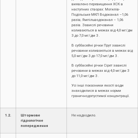
виявлено перевищення ХСК в
наступних створах: Могилів-
Подільське МКП Водоканал –1,06
разів; Ямпільводоканал – 1,06
разів. Завислі речовини
коливаються в межах від 4,0 мг/дм
3 до 7,0 мг/дм 3 .
В суббасейні річки Прут завислі
речовини коливаються в межах від
5,0 мг/дм 3 до 17,0 мг/дм 3 .
В суббасейні річки Сірет завислі
речовини в межах від 4,0 мг/дм 3
до 11,0 мг/дм 3 .
Усі інші показники якості води
знаходилися в межах норми
граничнодопустимої концентрації.
1.2.
Штормове
Не надходило.
гідрологічне
попередження