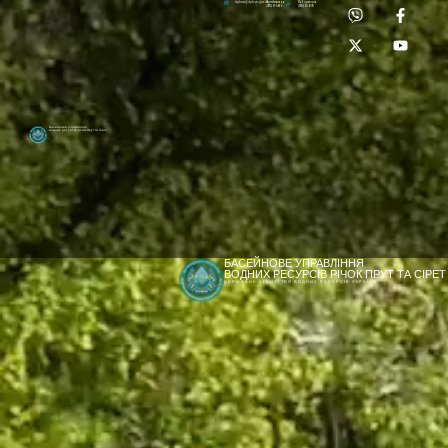
Приймальня:
Лабораторія:
dpbuvr@dpbuvr.gov.ua
(0372) 51-14-56
(0372) 53-92-00
Басейнове управління
водних ресурсів річок Прут та Сірет
БАСЕЙНОВЕ УПРАВЛІННЯ
ВОДНИХ РЕСУРСІВ РІЧОК ПРУТ ТА СІРЕТ
ДЕРЖАВНЕ АГЕНТСТВО ВОДНИХ РЕСУРСІВ УКРАЇНИ
[newyear_garland]