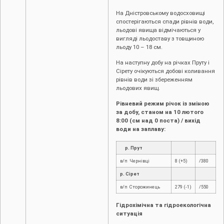
На Дністровському водосховищі
спостерігаються спади рівнів води,
льодові явища відмічаються у
вигляді льодоставу з товщиною
льоду 10 – 18 см.
На наступну добу на річках Пруту і
Сірету очікуються добові коливання
рівнів води зі збереженням
льодових явищ.
Рівневий режим річок із зміною
за добу, станом на 10 лютого
8:00 (см над 0 поста) / вихід
води на заплаву:
р. Прут
в/п Чернівці
8 (+5)
/380
р. Сірет
в/п Сторожинець
279 (-1)
/550
Гідрохімічна та гідроекологічна
ситуація