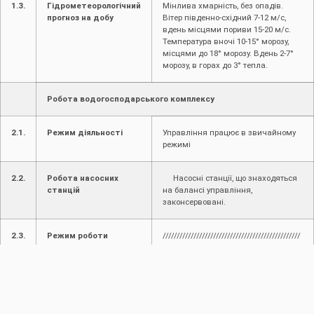
1.3.
Гідрометеорологічний
Мінлива хмарність, без опадів.
прогноз на добу
Вітер південно-східний 7-12 м/с,
вдень місцями пориви 15-20 м/с.
Температура вночі 10-15° морозу,
місцями до 18° морозу. Вдень 2-7°
морозу, в горах до 3° тепла.
Робота водогосподарського комплексу
2.1.
Режим діяльності
Управління працює в звичайному
режимі
2.2.
Робота насосних
Насосні станції, що знаходяться
станцій
на балансі управління,
законсервовані.
2.3.
Режим роботи
/////////////////////////////////////////////////
водосховищ
2.4.
Режим роботи каналів
Канали та ГТС працюють у