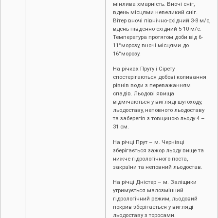
мінлива хмарність. Вночі сніг,
вдень місцями невеликий сніг.
Вітер вночі північно-східний 3-8 м/с,
вдень південно-східний 5-10 м/с.
Температура протягом доби від 6-
11°морозу, вночі місцями до
16°морозу.
На річках Пруту і Сірету
спостерігаються добові коливання
рівнів води з переважанням
спадів. Льодові явища
відмічаються у вигляді шугоходу,
льодоставу, неповного льодоставу
та заберегів з товщиною льоду 4 –
31 см.
На річці Прут – м. Чернівці
зберігається зажор льоду вище та
нижче гідрологічного поста,
закраїни та неповний льодостав.
На річці Дністер – м. Заліщики
утримується малозмінний
гідрологічний режим, льодовий
покрив зберігається у вигляді
льодоставу з торосами.