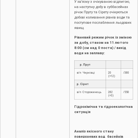
У зв’язку з очікуваною відлигою,
на наступну добу в суббасейнах
річок Пруту та Сірету очікуються
добові коливання рівнів води та
поступове послаблення льодових
явищ.
Рівневий режим річок із зміною
за добу, станом на 11 лютого
8:00 (см над 0 поста) / вихід
води на заплаву:
р. Прут
в/п Чернівці
20
/380
(+12)
р. Сірет
в/п Сторожинець
282
/550
(+3)
Гідрохімічна та гідроекологічна
ситуація
Аналіз якісного стану
поверхневих вод басейнів