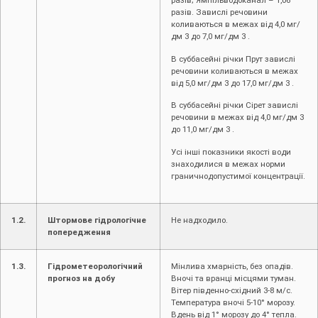
разів; Ямпільводоканал – 1,06
разів. Завислі речовини
коливаються в межах від 4,0 мг/
дм 3 до 7,0 мг/дм 3 .
В суббасейні річки Прут завислі
речовини коливаються в межах
від 5,0 мг/дм 3 до 17,0 мг/дм 3 .
В суббасейні річки Сірет завислі
речовини в межах від 4,0 мг/дм 3
до 11,0 мг/дм 3 .
Усі інші показники якості води
знаходилися в межах норми
граничнодопустимої концентрації.
1.2.
Штормове гідрологічне
Не надходило.
попередження
1.3.
Гідрометеорологічний
Мінлива хмарність, без опадів.
прогноз на добу
Вночі та вранці місцями туман.
Вітер південно-східний 3-8 м/с.
Температура вночі 5-10° морозу.
Вдень від 1° морозу до 4° тепла.