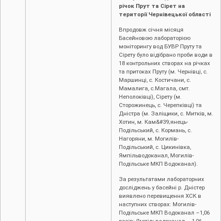
річок Прут та Сірет на
території Чернівецької області
Впродовж січня місяця
Басейновою лабораторією
моніторингу вод БУВР Пруту та
Сірету було відібрано проби води в
18 контрольних створах на річках
та притоках Пруту (м. Чернівці, c.
Маршинці, с. Костичани, с.
Мамалига, с.Магала, смт.
Неполоківці), Сірету (м.
Сторожинець, с. Черепківці) та
Дністра (м. Заліщики, с. Митків, м.
Хотин, м. Кам&#39;янець-
Подільський, с. Кормань, с.
Нагоряни, м. Могилів-
Подільський, с. Цикинівка,
Ямпільводоканал, Могилів-
Подільське МКП Водоканал).
За результатами лабораторних
досліджень у басейні р. Дністер
виявлено перевищення ХСК в
наступних створах: Могилів-
Подільське МКП Водоканал –1,06