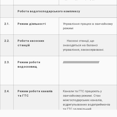
Робота водогосподарського комплексу
2.1.
Режим діяльності
Управління працює в звичайному
режимі
2.2.
Робота насосних
Насосні станції, що
станцій
знаходяться на балансі
управління, законсервовані.
2.3.
Режим роботи
//////////////////////////////////////////////
водосховищ
2.4.
Режим роботи каналів
Канали та ГТС працюють у
та ГТС
звичайному режимі. Стан
міжгосподарських каналів,
відрегульованих водоприймачів
та ГТС задовільний.