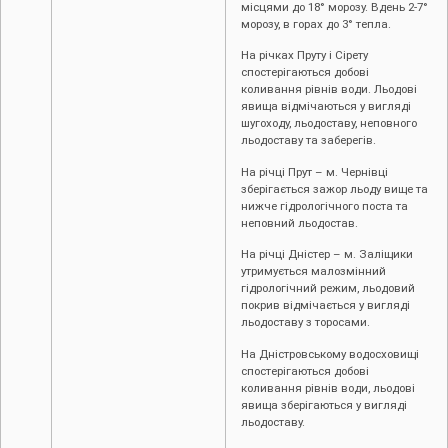
місцями до 18° морозу. Вдень 2-7°
морозу, в горах до 3° тепла.
На річках Пруту і Сірету
спостерігаються добові
коливання рівнів води. Льодові
явища відмічаються у вигляді
шугоходу, льодоставу, неповного
льодоставу та заберегів.
На річці Прут – м. Чернівці
зберігається зажор льоду вище та
нижче гідрологічного поста та
неповний льодостав.
На річці Дністер – м. Заліщики
утримується малозмінний
гідрологічний режим, льодовий
покрив відмічається у вигляді
льодоставу з торосами.
На Дністровському водосховищі
спостерігаються добові
коливання рівнів води, льодові
явища зберігаються у вигляді
льодоставу.