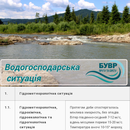
1.
Гідрометеорологічна ситуація
1.1.
Гідрометеорологічна,
Протягом доби спостерігалась
гідрохімічна,
мінлива хмарність, без опадів.
гідроекологічна та
Вітер південно-східний 7-12 м/с,
гідрогеологічна
вдень місцями пориви 15-20 м/с.
ситуація
Температура вночі 10-15° морозу,