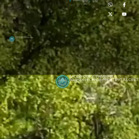
Приймальня:
Лабораторія:
dpbuvr@dpbuvr.gov.ua
(0372) 51-14-56
(0372) 53-92-00
Басейнове управління
водних ресурсів річок Прут та Сірет
БАСЕЙНОВЕ УПРАВЛІННЯ
ВОДНИХ РЕСУРСІВ РІЧОК ПРУТ ТА СІРЕТ
ДЕРЖАВНЕ АГЕНТСТВО ВОДНИХ РЕСУРСІВ УКРАЇНИ
[newyear_garland]