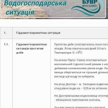
1.
Гідрометеорологічна ситуація
1.1.
Гідрометеорологічна
Протягом доби спостерігалась ясна пого
ситуація протягом
опадів. Вітер північно-західний 3-5 м/с.
0
доби
Температура -3…+3
С.
На річках Пруту і Сірету спостерігається
малозмінний гідрологічний режим з н
добовими коливаннями рівнів води. Ль
явища зберігаються на гірський ділянка
вигляді шугоходу та заберегів.
На річці Дністер – м. Заліщики відміча
спад рівня води на – 0,29 м за останню 
На Дністровському водосховищі спостер
збільшення припливних значень.
Льодові явища утримуються у вигляді: