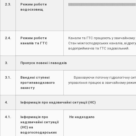
2.3.
Режим роботи
||||||||||||||||||||||||||||||||||||||||||||||||||||||||||||||||||||||||||
водосховищ
2.4.
Режим роботи
Канали та ГТС працюють у звичайному 
каналів та ГТС
Стан міжгосподарських каналів, відрег
водоприймачів та ГТС задовільний.
3.
Пропуск повені і паводків
3.1.
Введені ступені
Враховуючи поточну гідрологічну сит
протипаводкового
управління працює в звичайному режим
захисту
4.
Інформація про надзвичайні ситуації (НС)
4.1.
Інформація про
Не надходило
надзвичайні ситуації
(НС) на
водогосподарських