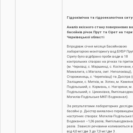
Гідрохімічна та гідроекологічна ситу
Аналіз якісного стану поверхневих в
басейнів річок Прут та Сірет на тери
Чернівецької області
Впродовж січня місяця Басейновою
лабораторією моніторингу вод БУВР Прут
Сірету було відібрано проби води в 18
контрольних створах на річках та прито
(м. Чернівці, c. Маршинці, с. Костичани, 
Мамалига, с.Магала, смт. Неполоківці), 
Сторожинець, с. Черепківці) та Дністра (
Заліщики, с. Митків, м. Хотин, м. Камян
Подільський, с. Кормань, с. Нагоряни, м.
Подільський, с. Цикинівка, Ямпільводок
Могилів-Подільське МКП Водоканал).
За результатами лабораторних дослідж
басейні р. Дністер виявлено перевищен
наступних створах: Могилів-Подільське
Водоканал –1,06 разів; Ямпільводоканал
разів. Завислі речовини коливаються 
від 4,0 мг/дм 3 до 7,0 мг/дм 3 .