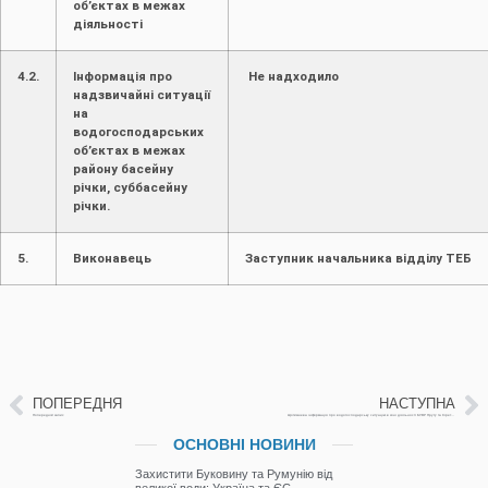
об’єктах в межах
діяльності
4.2.
Інформація про
Не надходило
надзвичайні ситуації
на
водогосподарських
об’єктах в межах
району басейну
річки, суббасейну
річки.
5.
Виконавець
Заступник начальника відділу ТЕБ
ПОПЕРЕДНЯ
НАСТУПНА
Попередній запис
Щотижнева інформація про водогосподарську ситуацію в зоні діяльності БУВР Пруту та Сірету з 24 лютого по 3 березня 2026 р. (включає щоденну та оперативну інформацію)
ОСНОВНІ НОВИНИ
Захистити Буковину та Румунію від