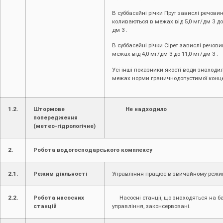
В суббасейні річки Прут завислі речови
коливаються в межах від 5,0 мг/дм 3 до 
дм 3 .
В суббасейні річки Сірет завислі речови
межах від 4,0 мг/дм 3 до 11,0 мг/дм 3 .
Усі інші показники якості води знаходи
межах норми граничнодопустимої конце
1.2.
Штормове
Не надходило
попередження
(метео-гідрологічне)
2.
Робота водогосподарського комплексу
2.1.
Режим діяльності
Управління працює в звичайному режи
2.2.
Робота насосних
Насосні станції, що знаходяться на б
станцій
управління, законсервовані.