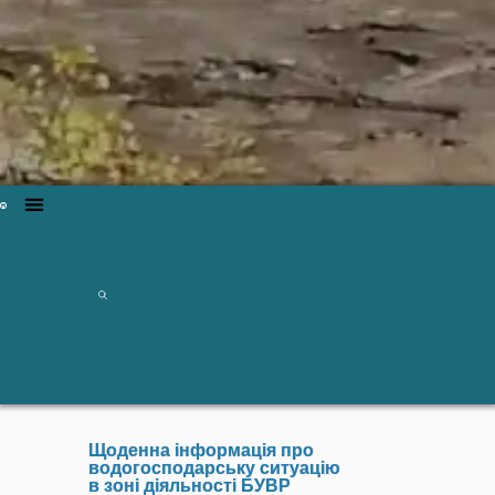
Щоденна інформація про
водогосподарську ситуацію
в зоні діяльності БУВР