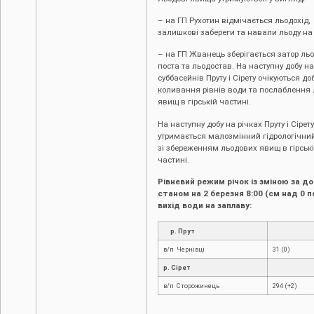
– на ГП Рухотин відмічається льодохід,
залишкові забереги та навали льоду на 
– на ГП Жванець зберігається затор ль
поста та льодостав. На наступну добу на
суббасейнів Пруту і Сірету очікуються до
коливання рівнів води та послаблення
явищ в гірській частині.
На наступну добу на річках Пруту і Сірету
утримається малозмінний гідрологічни
зі збереженням льодових явищ в гірськ
частині.
Рівневий режим річок із зміною за до
станом на 2 березня 8:00 (см над 0 п
вихід води на заплаву:
р. Прут
в/п Чернівці
31 (0)
р. Сірет
в/п Сторожинець
294 (+2)