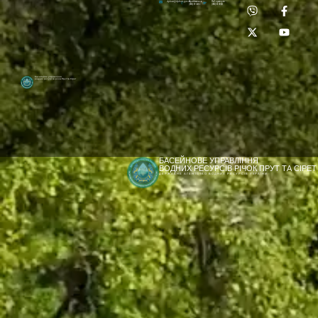
Приймальня:
Лабораторія:
dpbuvr@dpbuvr.gov.ua
(0372) 51-14-56
(0372) 53-92-00
Басейнове управління
водних ресурсів річок Прут та Сірет
БАСЕЙНОВЕ УПРАВЛІННЯ
ВОДНИХ РЕСУРСІВ РІЧОК ПРУТ ТА СІРЕТ
ДЕРЖАВНЕ АГЕНТСТВО ВОДНИХ РЕСУРСІВ УКРАЇНИ
[newyear_garland]