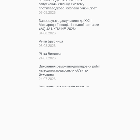
великої води: Україна та ЄС
запускають спільну систему
протипаводкової безпеки річки Сірет
05.08.2026
Запрошуємо долучитися до ХХІІІ
Міжнародної спеціалізованої виставки
«AQUA UKRAINE-2026».
04.08.2026
Річка Брусниця
03.08.2026
Річка Виженка
24.07.2026
Виконання ремонтно-доглядових робіт
на водогосподарських об’єктах
Буковини
24.07.2026
Захистись від шахраїв разом із
BRAMA!
22.07.2026
Якісний стан водних об’єктів річкового
басейну Прут та Сірет у червні 2026
року.
20.07.2026
Участь у семінарі
17.07.2026