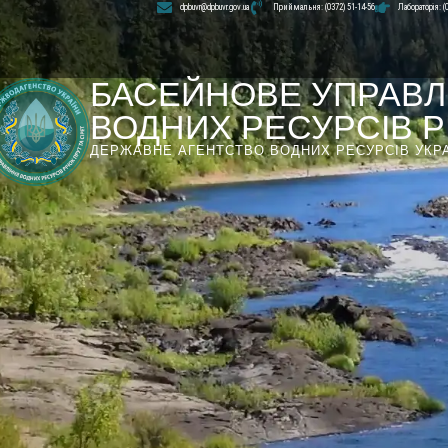
dpbuvr@dpbuvr.gov.ua
Приймальня: (0372) 51-14-56
Лабораторія: (
БАСЕЙНОВЕ УПРАВЛ
ВОДНИХ РЕСУРСІВ РІ
ДЕРЖАВНЕ АГЕНТСТВО ВОДНИХ РЕСУРСІВ УКР