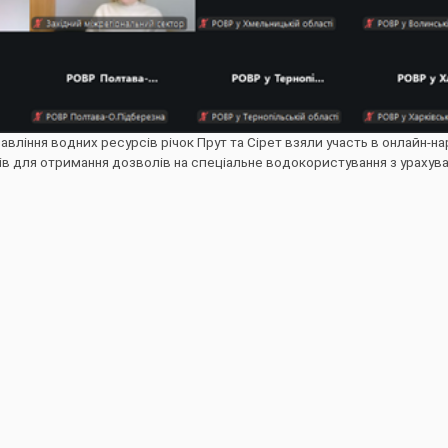
авління водних ресурсів річок Прут та Сірет взяли участь в онлайн-на
 для отримання дозволів на спеціальне водокористування з урахув