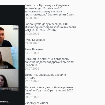
Захистити Буковину та Румунію від
великої води: Україна та ЄС
запускають спільну систему
протипаводкової безпеки річки Сірет
05.08.2026
Запрошуємо долучитися до ХХІІІ
Міжнародної спеціалізованої виставки
«AQUA UKRAINE-2026».
04.08.2026
Річка Брусниця
03.08.2026
Річка Виженка
24.07.2026
Виконання ремонтно-доглядових
робіт на водогосподарських об’єктах
Буковини
24.07.2026
Захистись від шахраїв разом із
BRAMA!
22.07.2026
Якісний стан водних об’єктів річкового
басейну Прут та Сірет у червні 2026
року.
20.07.2026
Участь у семінарі