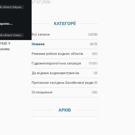
17.07.2026
КАТЕГОРІЇ
Всі записи
(2076)
раді з
Новини
(673)
анням
Режими роботи водних об’єктів
(61)
Гідрометеорологічна ситуація
(1107)
До відома водокористувачів
(3)
Протоколи засідань Басейнової ради
(9)
Оголошення
(35)
АРХІВ