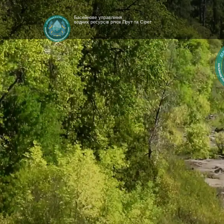
Басейнове управління
водних ресурсів річок Прут та Сірет
[newyear_garland]