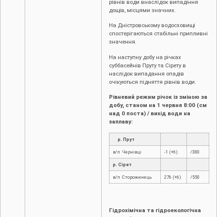
рівнів води внаслідок випадіння
дощів, місцями значних.
На Дністровському водосховищі
спостерігаються стабільні припливні
значення.
На наступну добу на річках
суббасейнів Пруту та Сірету в
наслідок випадання опадів
очікуються підняття рівнів води.
Рівневий режим річок із зміною за
добу, станом на 1 червня 8:00 (см
над 0 поста) / вихід води на
заплаву:
р. Прут
в/п Чернівці
-1 (+6)
/380
р. Сірет
в/п Сторожинець
276 (+6)
/550
Гідрохімічна та гідроекологічна