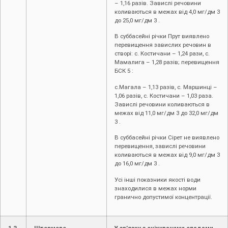
– 1,16 разів. Завислі речовини
коливаються в межах від 4,0 мг/дм 3
до 25,0 мг/дм 3 .
В суббасейні річки Прут виявлено
перевищення завислих речовин в
створі: с. Костичани – 1,24 рази, с.
Мамалига – 1,28 разів; перевищення
БСК 5 :
с.Магала – 1,13 разів, с. Маршинці –
1,06 разів, с. Костичани – 1,03 раза.
Завислі речовини коливаються в
межах від 11,0 мг/дм 3 до 32,0 мг/дм
3 .
В суббасейні річки Сірет не виявлено
перевищення, завислі речовини
коливаються в межах від 9,0 мг/дм 3
до 16,0 мг/дм 3 .
Усі інші показники якості води
знаходилися в межах норми
гранично допустимої концентрації.