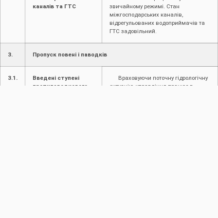
каналів та ГТС
звичайному режимі. Стан
міжгосподарських каналів,
відрегульованих водоприймачів та
ГТС задовільний.
3.
Пропуск повені і паводків
3.1.
Введені ступені
Враховуючи поточну гідрологічну
протипаводкового
ситуацію, управління працює в
захисту
звичайному режимі.
4.
Інформація про надзвичайні ситуації (НС)
4.1.
Інформація про
Не надходило
надзвичайні ситуації
(НС) на
водогосподарських
об’єктах в межах
діяльності
4.2.
Інформація про
Не надходило
надзвичайні ситуації