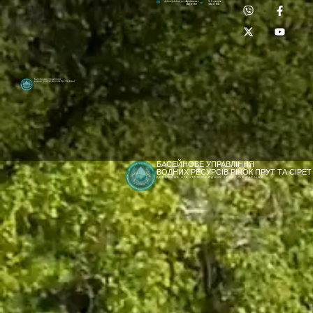
Приймальня:
Лабораторія:
dpbuvr@dpbuvr.gov.ua
(0372) 51-14-56
(0372) 53-92-00
Басейнове управління
водних ресурсів річок Прут та Сірет
БАСЕЙНОВЕ УПРАВЛІННЯ
ВОДНИХ РЕСУРСІВ РІЧОК ПРУТ ТА СІРЕТ
ДЕРЖАВНЕ АГЕНТСТВО ВОДНИХ РЕСУРСІВ УКРАЇНИ
[newyear_garland]