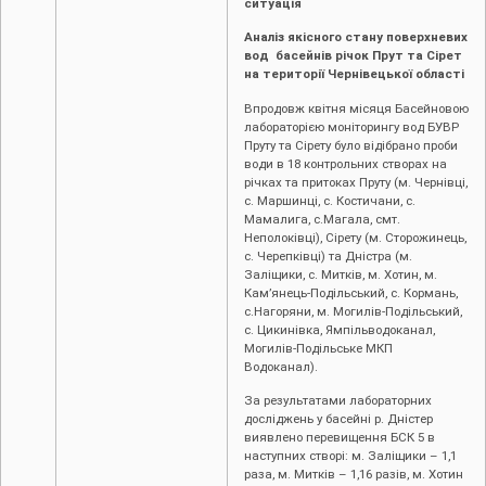
ситуація
Аналіз якісного стану поверхневих
вод басейнів річок Прут та Сірет
на території Чернівецької області
Впродовж квітня місяця Басейновою
лабораторією моніторингу вод БУВР
Пруту та Сірету було відібрано проби
води в 18 контрольних створах на
річках та притоках Пруту (м. Чернівці,
c. Маршинці, с. Костичани, с.
Мамалига, с.Магала, смт.
Неполоківці), Сірету (м. Сторожинець,
с. Черепківці) та Дністра (м.
Заліщики, с. Митків, м. Хотин, м.
Кам’янець-Подільський, с. Кормань,
с.Нагоряни, м. Могилів-Подільський,
с. Цикинівка, Ямпільводоканал,
Могилів-Подільське МКП
Водоканал).
За результатами лабораторних
досліджень у басейні р. Дністер
виявлено перевищення БСК 5 в
наступних створі: м. Заліщики – 1,1
раза, м. Митків – 1,16 разів, м. Хотин