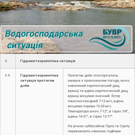
1.
Гідрометеорологічна ситуація
1.1.
Гідрометеорологічна
Протягом доби спостерігалась
ситуація протягом
хмарна з проясненням погода, вночі
доби
невеликий короткочасний дощ,
вранці та вдень короткочасний дощ,
вранці місцями значний. Вітер
північно-західний 7-12 м/с, вдень
місцями пориви 15-20 м/с.
Температура вночі 7-12°, в горах 3-8°,
вдень 16-21°, в горах 12-17°.
На річках суббасейнів Пруту та Сірету
переважають невеликі підйоми