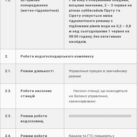
1.2.
Штормове
У зв’язку з очікуваними опадами,
попередження
місцями значними, 2 – 3 червня на
(метео-гідрологічне)
річках суббасейнів Пруту та
Сірету очікується зміна
гідрологічного режиму з
підйомами рівнів води на 0,2 – 0,8
м над сьогоднішніми 1 червня на
08:00 годину, без негативних
наслідків.
2.
Робота водогосподарського комплексу
2.1.
Режим діяльності
Управління працює в звичайному
режимі
2.2.
Робота насосних
Насосні станції, що знаходяться
станцій
на балансі управління,
законсервовані.
2.3.
Режим роботи
///////////////////////////////////////////////////
водосховищ
2.4.
Режим роботи
Канали та ГТС працюють у