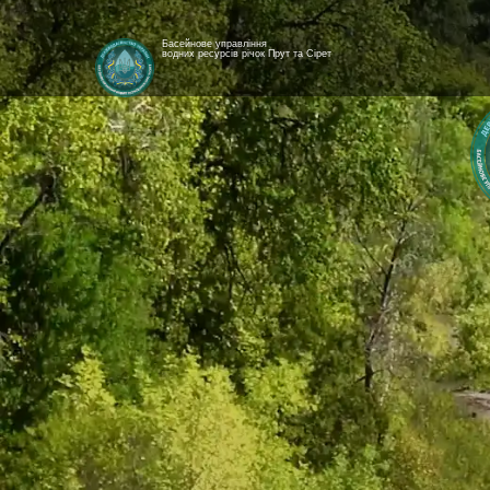
Басейнове управління
водних ресурсів річок Прут та Сірет
[newyear_garland]