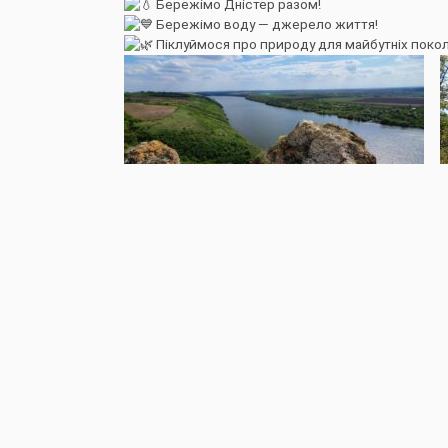
Бережімо Дністер разом!
Бережімо воду — джерело життя!
Піклуймося про природу для майбутніх покол
ПОПЕРЕДНЯ
Про управління
Ре