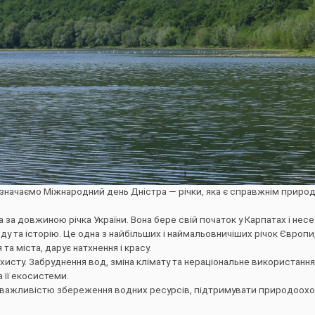
значаємо Міжнародний день Дністра — річки, яка є справжнім прир
 за довжиною річка України. Вона бере свій початок у Карпатах і несе
у та історію. Це одна з найбільших і наймальовничіших річок Європи
а міста, дарує натхнення і красу.
ахисту. Забруднення вод, зміна клімату та нераціональне використанн
 її екосистеми.
важливістю збереження водних ресурсів, підтримувати природоохоро