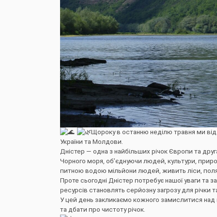
Щороку в останню неділю травня ми від
України та Молдови.
Дністер — одна з найбільших річок Європи та друга
Чорного моря, об’єднуючи людей, культури, природ
питною водою мільйони людей, живить ліси, поля т
Проте сьогодні Дністер потребує нашої уваги та з
ресурсів становлять серйозну загрозу для річки та
У цей день закликаємо кожного замислитися над 
та дбати про чистоту річок.