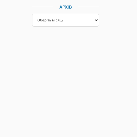
АРХІВ
НАСТУПНА
Щоденна інформація про водогосподарську ситуацію в зоні діяльності БУВР Пруту та Сірету за 1 червня 2026 р. (включає щоденну та оперативну інформацію)