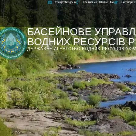
dpbuvr@dpbuvr.gov.ua
Приймальня: (0372) 51-14-56
Лабораторія: (
БАСЕЙНОВЕ УПРАВЛ
ВОДНИХ РЕСУРСІВ РІ
ДЕРЖАВНЕ АГЕНТСТВО ВОДНИХ РЕСУРСІВ УКР