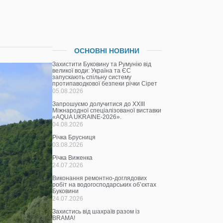
ОСНОВНІ НОВИНИ
Захистити Буковину та Румунію від
великої води: Україна та ЄС
запускають спільну систему
протипаводкової безпеки річки Сірет
05.08.2026
Запрошуємо долучитися до ХХІІІ
Міжнародної спеціалізованої виставки
«AQUA UKRAINE-2026».
04.08.2026
Річка Брусниця
03.08.2026
Річка Виженка
24.07.2026
Виконання ремонтно-доглядових
робіт на водогосподарських об’єктах
Буковини
24.07.2026
Захистись від шахраїв разом із
BRAMA!