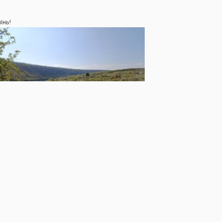
інь!
Щоденна інформація про водогосподарську ситуацію в зоні діяльності БУВР Пруту та Сірету за 29 травня 2026 р. (включає щоденну та оперативну інформацію)
жим роботи
Наші контакти