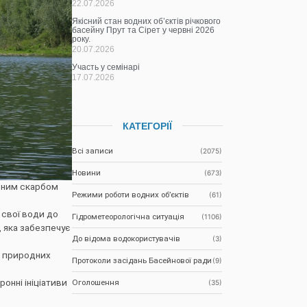
22.07.2026
Якісний стан водних об’єктів річкового
басейну Прут та Сірет у червні 2026
року.
20.07.2026
Участь у семінарі
17.07.2026
КАТЕГОРІЇ
Всі записи
(2075)
Новини
(673)
одним скарбом
Режими роботи водних об’єктів
(61)
 свої води до
Гідрометеорологічна ситуація
(1106)
, яка забезпечує
До відома водокористувачів
(3)
я природних
Протоколи засідань Басейнової ради
(9)
Оголошення
нні ініціативи
(35)