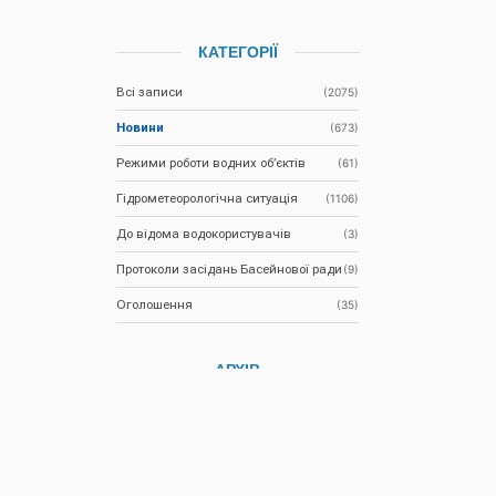
КАТЕГОРІЇ
Всі записи
(2075)
Новини
(673)
Режими роботи водних об’єктів
(61)
Гідрометеорологічна ситуація
(1106)
До відома водокористувачів
(3)
Протоколи засідань Басейнової ради
(9)
Оголошення
(35)
АРХІВ