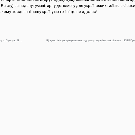
. Бакеу) за надану гуманітарну допомогу для українських воїнів, які з
такому поєднанні нашу країну ніхто і ніщо не здолає!
Щоденна інформація про водогосподарську ситуацію в зоні діяльності БУВР Пруту та Сірету на 21 квітня 2022 року