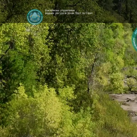
Басейнове управління
водних ресурсів річок Прут та Сірет
[newyear_garland]