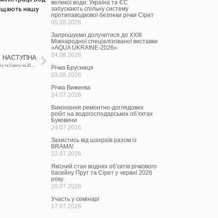
великої води: Україна та ЄС
ахищають нашу
запускають спільну систему
протипаводкової безпеки річки Сірет
05.08.2026
Запрошуємо долучитися до ХХІІІ
Міжнародної спеціалізованої виставки
«AQUA UKRAINE-2026».
04.08.2026
НАСТУПНА
Щоденна інформація про водогосподарську ситуацію в зоні діяльності БУВР Пруту та Сірету на 22 квітня 2022 року
Річка Брусниця
03.08.2026
Річка Виженка
24.07.2026
Виконання ремонтно-доглядових
робіт на водогосподарських об’єктах
Буковини
24.07.2026
Захистись від шахраїв разом із
BRAMA!
22.07.2026
Якісний стан водних об’єктів річкового
басейну Прут та Сірет у червні 2026
року.
20.07.2026
Участь у семінарі
17.07.2026