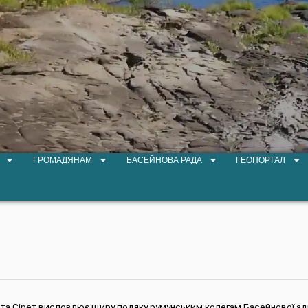
ГРОМАДЯНАМ
БАСЕЙНОВА РАДА
ГЕОПОРТАЛ
 та Сірет висловлює щиру подяку румунським колегам Басейнової адм