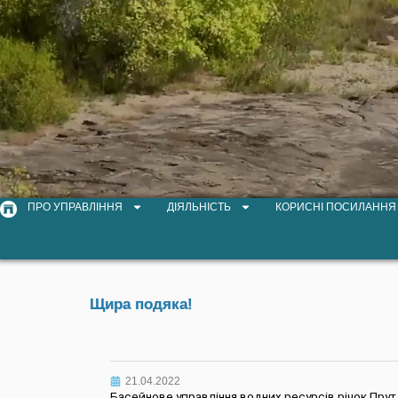
ПРО УПРАВЛІННЯ
ДІЯЛЬНІСТЬ
КОРИСНІ ПОСИЛАННЯ
Щира подяка!
21.04.2022
Басейнове управління водних ресурсів річок Прут