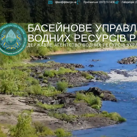
dpbuvr@dpbuvr.gov.ua
Приймальня: (0372) 51-14-56
Лабораторія: (
БАСЕЙНОВЕ УПРАВЛ
ВОДНИХ РЕСУРСІВ РІ
ДЕРЖАВНЕ АГЕНТСТВО ВОДНИХ РЕСУРСІВ УКР