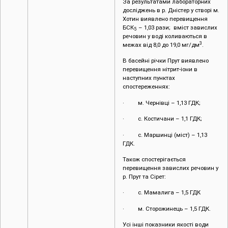
За результатами лабораторних
досліджень в р. Дністер у створі м.
Хотин виявлено перевищення
БСК
– 1,03 рази; вміст завислих
5
речовин у воді коливаються в
3
межах від 8,0 до 19,0 мг/дм
.
В басейні річки Прут виявлено
перевищення нітрит-іони в
наступних пунктах
спостереженнях:
· м. Чернівці – 1,13 ГДК;
· с. Костичани – 1,1 ГДК;
· с. Маршинці (міст) – 1,13
ГДК.
Також спостерігається
перевищення завислих речовин у
р. Прут та Сірет:
· с. Мамалига – 1,5 ГДК
· м. Сторожинець – 1,5 ГДК.
Усі інші показники якості води