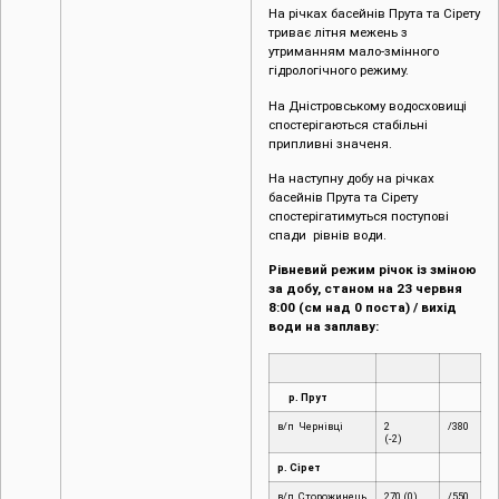
На річках басейнів Прута та Сірету
триває літня межень з
утриманням мало-змінного
гідрологічного режиму.
На Дністровському водосховищі
спостерігаються стабільні
припливні значеня.
На наступну добу на річках
басейнів Прута та Сірету
спостерігатимуться поступові
спади рівнів води.
Рівневий режим річок із зміною
за добу, станом на 23 червня
8:00 (см над 0 поста) / вихід
води на заплаву:
р. Прут
в/п Чернівці
2
/380
(-2)
р. Сірет
в/п Сторожинець
270 (0)
/550