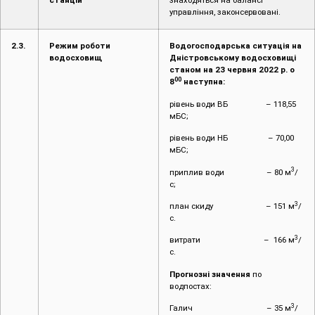
станцій
знаходяться на балансі
управління, законсервовані.
2.3.
Режим роботи
Водогосподарська ситуація на
водосховищ
Дністровському водосховищі
станом на 23 червня 2022 р. о
00
8
наступна:
рівень води ВБ – 118,55
мБС;
рівень води НБ – 70,00
мБС;
3
приплив води – 80 м
/
с;
3
план скиду – 151 м
/
с.
3
витрати – 166 м
/
с.
Прогнозні значення
по
водпостах:
3
Галич – 35 м
/