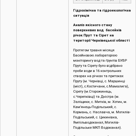
Гідрохімічна та гідроекологічна
ситуація
Аналіз якісного стану
поверхневих вод басейнів
річок Прут та Сірет на
території Чернівецької області
Протягом травня місяця
Басейновою лабораторією
моніторингу вод та ґрунтів БУВР
Пруту та Сірету було відібрано
проби води в 16 контрольних
створах на річках та притоках
Пруту (м. Чернівці, с. Маршинці
(міст), с.Костичани, с.Мамалига),
Сірету (м.Сторожинець,
с.Черепківці) та Дністра (м.
Заліщики, с. Митків, м. Хотин, м.
Кам’янець-Подільський, с.
Кормань, с. Наславча, м. Могилів-
Подільський, с. Цикинівка,
Ямпільводоканал, Могилів-
Подільське МКП Водоканал).