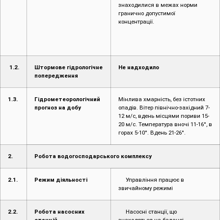
знаходилися в межах норми
гранично допустимої
концентрації.
1.2.
Штормове гідрологічне
Не надходило
попередження
1.3.
Гідрометеорологічний
Мінлива хмарність, без істотних
прогноз на добу
опадів. Вітер північно-західний 7-
12 м/с, вдень місцями пориви 15-
20 м/с. Температура вночі 11-16°, в
горах 5-10°. Вдень 21-26°.
2.
Робота водогосподарського комплексу
2.1.
Режим діяльності
Управління працює в
звичайному режимі
2.2.
Робота насосних
Насосні станції, що