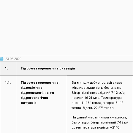
23.06.2022
1.
Гідрометеорологічна ситуація
1.1.
Гідрометеорологічна,
За минулу добу спостерігалась
гідрохімічна,
мінлива хмарність, без опадів.
гідроекологічна та
Вітер північно-західний 7-12 м/с,
гідрогеологічна
пориви 16-21 м/с. Температура
ситуація
вночі 11-16° тепла, в горах 6-11°
тепла. Вдень 22-27° тепла.
На даний час мінлива хмарність,
без опадів. Вітер північний 7-12 м/
с., температура повітря +21°С.