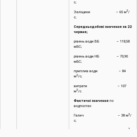
с;
3
Заліщики – 65 м
/
с;
Середньодобові значення за 22
червня;
рівень води ВБ – 118,58
мБС;
рівень води НБ – 70,90
мБС;
приплив води – 84
3
м
/с;
витрати – 107
3
м
/с.
Фактичні значення
по
водпостах:
3
Галич – 38 м
/
с;
3
Заліщики – 72 м
/
с.