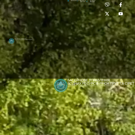
Приймальня:
Лабораторія:
dpbuvr@dpbuvr.gov.ua
(0372) 51-14-56
(0372) 53-92-00
Басейнове управління
водних ресурсів річок Прут та Сірет
БАСЕЙНОВЕ УПРАВЛІННЯ
ВОДНИХ РЕСУРСІВ РІЧОК ПРУТ ТА СІРЕТ
ДЕРЖАВНЕ АГЕНТСТВО ВОДНИХ РЕСУРСІВ УКРАЇНИ
[newyear_garland]