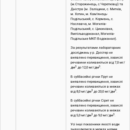
(м.Сторожинець, с.Черепківці) та
Дністра (м. Заліщики, с. Митків,
м. Хотин, м. Кам’янець-
Подільський, с. Кормань, с.
Наславча, м. Могилів-
Подільський, с. Цикинівка,
Ямпільводоканал, Могилів-
Подільське МКП Водоканал).
За результатами лабораторних
досліджень у р. Дністер не
виявлено перевищення, завислі
речовини коливаються від 7,0 мг/
3
3
дм
до 12,0 мг/дм
.
В суббасейні річки Прут не
виявлено перевищення, завислі
речовин коливаються в межах
3
3
від 8,0 мг/дм
до 20,0 мг/дм
.
В суббасейні річки Сірет не
виявлено перевищення, завислі
речовин коливаються в межах
3
3
від 5,0 мг/дм
до 9,0 мг/дм
.
Усі інші показники якості води
знаходилися в межах норми