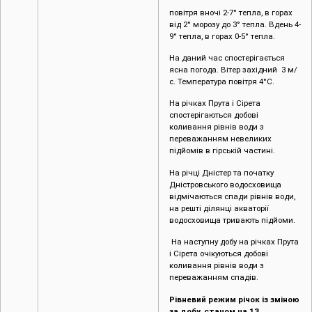
повітря вночі 2-7° тепла, в горах
від 2° морозу до 3° тепла. Вдень 4-
9° тепла, в горах 0-5° тепла.
На даний час спостерігається
ясна погода. Вітер західний 3 м/
с. Температура повітря 4°C.
На річках Прута і Сірета
спостерігаються добові
коливання рівнів води з
переважанням невеликих
підйомів в гірській частині.
На річці Дністер та початку
Дністровського водосховища
відмічаються спади рівнів води,
на решті ділянці акваторії
водосховища тривають підйоми.
На наступну добу на річках Прута
і Сірета очікуються добові
коливання рівнів води з
переважанням спадів.
Рівневий режим річок із зміною
за добу, станом на 13