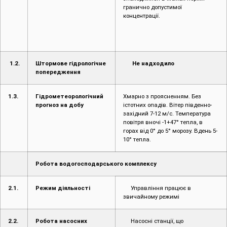
гранично допустимої
концентрації.
1.2.
Штормове гідрологічне
Не надходило
попередження
1.3.
Гідрометеорологічний
Хмарно з проясненням. Без
прогноз на добу
істотних опадів. Вітер південно-
західний 7-12 м/с. Температура
повітря вночі -1+47° тепла, в
горах від 0° до 5° морозу. Вдень 5-
10° тепла.
Робота водогосподарського комплексу
2.1.
Режим діяльності
Управління працює в
звичайному режимі
2.2.
Робота насосних
Насосні станції, що