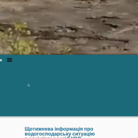
Щотижнева інформація про
водогосподарську ситуацію