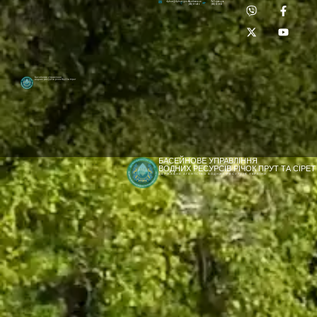
Приймальня:
Лабораторія:
dpbuvr@dpbuvr.gov.ua
(0372) 51-14-56
(0372) 53-92-00
Басейнове управління
водних ресурсів річок Прут та Сірет
БАСЕЙНОВЕ УПРАВЛІННЯ
ВОДНИХ РЕСУРСІВ РІЧОК ПРУТ ТА СІРЕТ
ДЕРЖАВНЕ АГЕНТСТВО ВОДНИХ РЕСУРСІВ УКРАЇНИ
[newyear_garland]