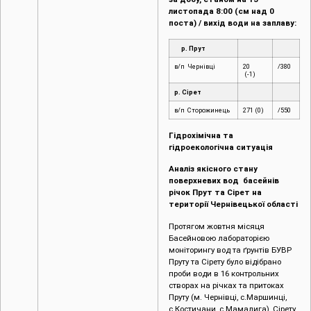
листопада 8:00 (см над 0
поста) / вихід води на заплаву:
р. Прут
в/п Чернівці
20
/380
(-1)
р. Сірет
в/п Сторожинець
271 (0)
/550
Гідрохімічна та
гідроекологічна ситуація
Аналіз якісного стану
поверхневих вод басейнів
річок Прут та Сірет на
території Чернівецької області
Протягом жовтня місяця
Басейновою лабораторією
моніторингу вод та ґрунтів БУВР
Пруту та Сірету було відібрано
проби води в 16 контрольних
створах на річках та притоках
Пруту (м. Чернівці, c.Маршинці,
с.Костичани, с.Мамалига), Сірету