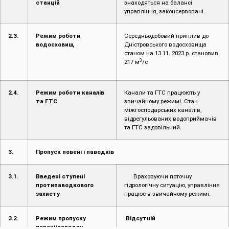
станцій
знаходяться на балансі
управління, законсервовані.
2.3.
Режим роботи
Середньодобовий приплив до
водосховищ
Дністровського водосховища
станом на 13.11. 2023 р. становив
3
217 м
/с
2.4.
Режим роботи каналів
Канали та ГТС працюють у
та ГТС
звичайному режимі. Стан
міжгосподарських каналів,
відрегульованих водоприймачів
та ГТС задовільний.
3.
Пропуск повені і паводків
3.1.
Введені ступені
Враховуючи поточну
протипаводкового
гідрологічну ситуацію, управління
захисту
працює в звичайному режимі.
3.2.
Режим пропуску
Відсутній
повені/паводку