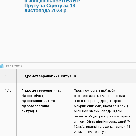
в зоні діяльності БУВР
Пруту та Сірету за 13
листопада 2023 р.
13.11.2023
1.
Гідрометеорологічна ситуація
1.1.
Гідрометеорологічна,
Протягом останньої доби
гідрохімічна,
спостерігалась хмарна погода,
гідроекологічна та
вночі та вранці дощ, в горах
гідрогеологічна
мокрий сніг, сніг, вночі та вранці
ситуація
місцями значні опади, вдень
невеликий дощ, в горах з мокрим
снігом. Вітер північно-західний 7-
12 м/с, вранці та вдень пориви 15-
20 м/с. Температура