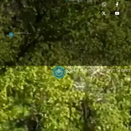
Приймальня:
Лабораторія:
dpbuvr@dpbuvr.gov.ua
(0372) 51-14-56
(0372) 53-92-00
Басейнове управління
водних ресурсів річок Прут та Сірет
БАСЕЙНОВЕ УПРАВЛІННЯ
ВОДНИХ РЕСУРСІВ РІЧОК ПРУТ ТА СІРЕТ
ДЕРЖАВНЕ АГЕНТСТВО ВОДНИХ РЕСУРСІВ УКРАЇНИ
[newyear_garland]