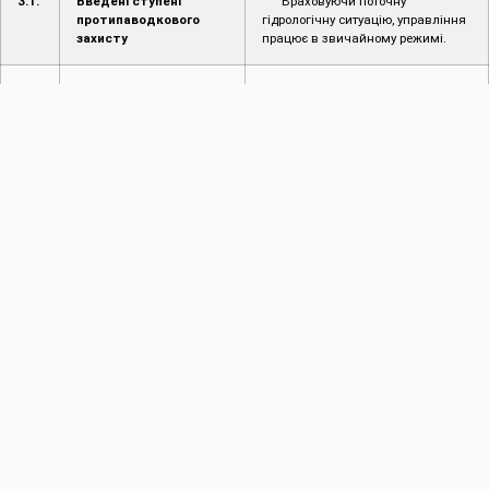
3.1.
Введені ступені
Враховуючи поточну
протипаводкового
гідрологічну ситуацію, управління
захисту
працює в звичайному режимі.
3.2.
Режим пропуску
Відсутній
повені/паводку
4.
Інформація про надзвичайні ситуації (НС)
4.1.
Інформація про
Не надходило
надзвичайні ситуації
(НС) на
водогосподарських
об’єктах
4.2.
Інформація про
Не надходило
надзвичайні ситуації
на території області
4.3.
Наслідки НС
Не надходили
Виконавець
Провідний