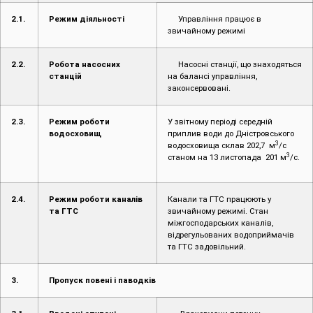
2.1.
Режим діяльності
Управління працює в
звичайному режимі
2.2.
Робота насосних
Насосні станції, що знаходяться
станцій
на балансі управління,
законсервовані.
2.3.
Режим роботи
У звітному періоді середній
водосховищ
приплив води до Дністровського
3
водосховища склав 202,7 м
/с
3
станом на 13 листопада 201 м
/с.
2.4.
Режим роботи каналів
Канали та ГТС працюють у
та ГТС
звичайному режимі. Стан
міжгосподарських каналів,
відрегульованих водоприймачів
та ГТС задовільний.
3.
Пропуск повені і паводків