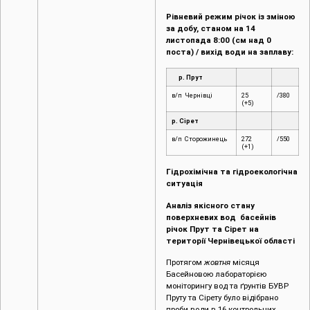
Рівневий режим річок із зміною
за добу, станом на 14
листопада 8:00 (см над 0
поста) / вихід води на заплаву:
р. Прут
в/п Чернівці
25
/380
(+5)
р. Сірет
в/п Сторожинець
272
/550
(+1)
Гідрохімічна та гідроекологічна
ситуація
Аналіз якісного стану
поверхневих вод басейнів
річок Прут та Сірет на
території Чернівецької області
Протягом
жовтня
місяця
Басейновою лабораторією
моніторингу вод та ґрунтів БУВР
Пруту та Сірету було відібрано
проби води в 16 контрольних