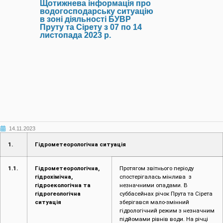
Щотижнева інформація про
водогосподарську ситуацію
в зоні діяльності БУВР
Пруту та Сірету з 07 по 14
листопада 2023 р.
14.11.2023
1.
Гідрометеорологічна ситуація
1.1.
Гідрометеорологічна,
Протягом звітнього періоду
гідрохімічна,
спостерігалась мінлива з
гідроекологічна та
незначними опадами. В
гідрогеологічна
суббасейнах річок Прута та Сірета
ситуація
зберігався мало-змінний
гідрологічний режим з незначним
підйомами рівнів води. На річці