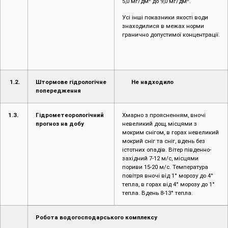
5,0 мг/дм
до 9,0 мг/дм
.
Усі інші показники якості води
знаходилися в межах норми
гранично допустимої концентрації.
1.2.
Штормове гідрологічне
Не надходило
попередження
1.3.
Гідрометеорологічний
Хмарно з проясненням, вночі
прогноз на добу
невеликий дощ, місцями з
мокрим снігом, в горах невеликий
мокрий сніг та сніг, вдень без
істотних опадів. Вітер південно-
західний 7-12 м/с, місцями
пориви 15-20 м/с. Температура
повітря вночі від 1° морозу до 4°
тепла, в горах від 4° морозу до 1°
тепла. Вдень 8-13° тепла.
Робота водогосподарського комплексу