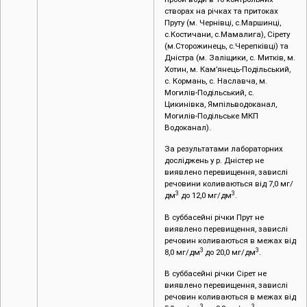
створах на річках та притоках
Пруту (м. Чернівці, c.Маршинці,
с.Костичани, с.Мамалига), Сірету
(м.Сторожинець, с.Черепківці) та
Дністра (м. Заліщики, с. Митків, м.
Хотин, м. Кам’янець-Подільський,
с. Кормань, с. Наславча, м.
Могилів-Подільський, с.
Цикинівка, Ямпільводоканал,
Могилів-Подільське МКП
Водоканал).
За результатами лабораторних
досліджень у р. Дністер не
виявлено перевищення, завислі
речовини коливаються від 7,0 мг/
3
3
дм
до 12,0 мг/дм
.
В суббасейні річки Прут не
виявлено перевищення, завислі
речовин коливаються в межах від
3
3
8,0 мг/дм
до 20,0 мг/дм
.
В суббасейні річки Сірет не
виявлено перевищення, завислі
речовин коливаються в межах від
3
3