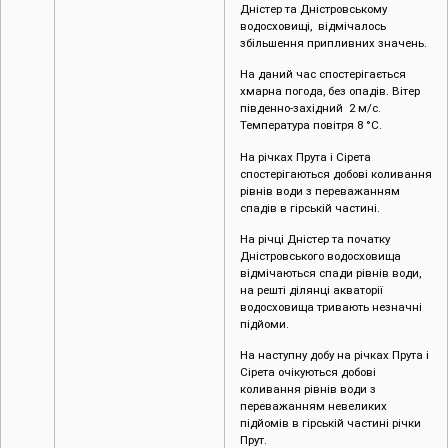
Дністер та Дністровському
водосховищі, відмічалось
збільшення припливних значень.
На даний час спостерігається
хмарна погода, без опадів. Вітер
південно-західний 2 м/с.
Температура повітря 8 °C.
На річках Прута і Сірета
спостерігаються добові коливання
рівнів води з переважанням
спадів в гірській частині.
На річці Дністер та початку
Дністровського водосховища
відмічаються спади рівнів води,
на решті ділянці акваторії
водосховища тривають незначні
підйоми.
На наступну добу на річках Прута і
Сірета очікуються добові
коливання рівнів води з
переважанням невеликих
підйомів в гірській частині річки
Прут.