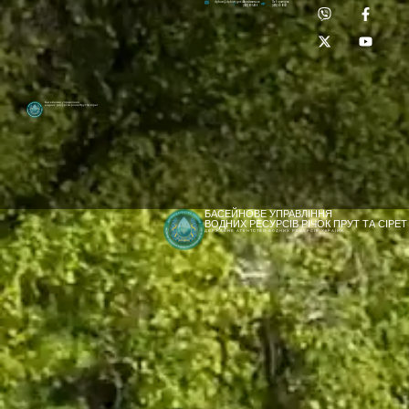
Приймальня:
Лабораторія:
dpbuvr@dpbuvr.gov.ua
(0372) 51-14-56
(0372) 53-92-00
Басейнове управління
водних ресурсів річок Прут та Сірет
БАСЕЙНОВЕ УПРАВЛІННЯ
ВОДНИХ РЕСУРСІВ РІЧОК ПРУТ ТА СІРЕТ
ДЕРЖАВНЕ АГЕНТСТВО ВОДНИХ РЕСУРСІВ УКРАЇНИ
[newyear_garland]