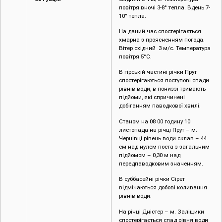
повітря вночі 3-8° тепла. Вдень 7-
10° тепла.
На даний час спостерігається
хмарна з проясненням погода.
Вітер східний 3 м/с. Температура
повітря 5°C.
В гірській частині річки Прут
спостерігаються поступові спади
рівнів води, в пониззі тривають
підйоми, які спричинені
добіганням паводкової хвилі.
Станом на 08 00 годину 10
листопада на річці Прут – м.
Чернівці рівень води склав – 44
см над нулем поста з загальним
підйомом – 0,30 м над
передпаводковим значенням.
В суббасейні річки Сірет
відмічаються добові коливання
рівнів води.
На річці Дністер – м. Заліщики
спостерігається спад рівня води