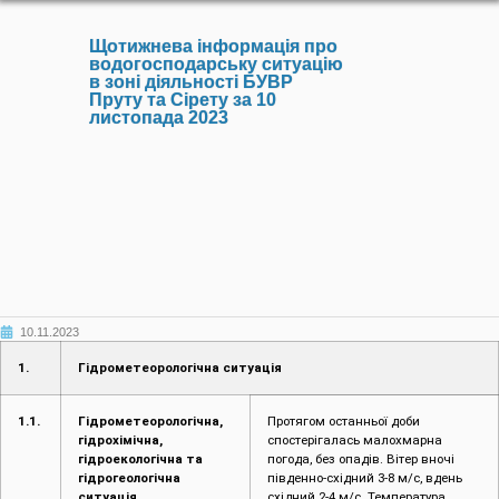
Щотижнева інформація про
водогосподарську ситуацію
в зоні діяльності БУВР
Пруту та Сірету за 10
листопада 2023
10.11.2023
1.
Гідрометеорологічна ситуація
1.1.
Гідрометеорологічна,
Протягом останньої доби
гідрохімічна,
спостерігалась малохмарна
гідроекологічна та
погода, без опадів. Вітер вночі
гідрогеологічна
південно-східний 3-8 м/с, вдень
ситуація
східний 2-4 м/с. Температура