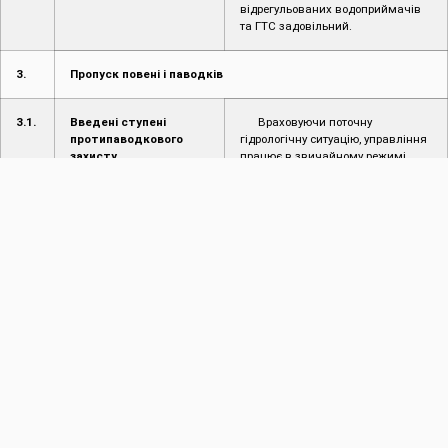
відрегульованих водоприймачів
та ГТС задовільний.
3.
Пропуск повені і паводків
3.1.
Введені ступені
Враховуючи поточну
протипаводкового
гідрологічну ситуацію, управління
захисту
працює в звичайному режимі.
3.2.
Режим пропуску
Відсутній
повені/паводку
4.
Інформація про надзвичайні ситуації (НС)
4.1.
Інформація про
Не надходило
надзвичайні ситуації
(НС) на
водогосподарських
об’єктах
4.2.
Інформація про
Не надходило