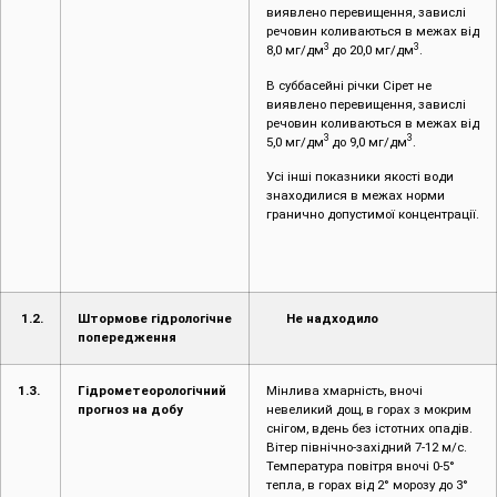
виявлено перевищення, завислі
речовин коливаються в межах від
3
3
8,0 мг/дм
до 20,0 мг/дм
.
В суббасейні річки Сірет не
виявлено перевищення, завислі
речовин коливаються в межах від
3
3
5,0 мг/дм
до 9,0 мг/дм
.
Усі інші показники якості води
знаходилися в межах норми
гранично допустимої концентрації.
1.2.
Штормове гідрологічне
Не надходило
попередження
1.3.
Гідрометеорологічний
Мінлива хмарність, вночі
прогноз на добу
невеликий дощ, в горах з мокрим
снігом, вдень без істотних опадів.
Вітер північно-західний 7-12 м/с.
Температура повітря вночі 0-5°
тепла, в горах від 2° морозу до 3°