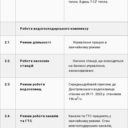
тепла. Вдень 7-12° тепла.
Робота водогосподарського комплексу
2.1.
Режим діяльності
Управління працює в
звичайному режимі
2.2.
Робота насосних
Насосні станції, що знаходяться
станцій
на балансі управління,
законсервовані.
2.3.
Режим роботи
Середньодобовий приплив до
водосховищ
Дністровського водосховища
станом на 09.11. 2023 р. становив
3
196 м
/с.
2.4.
Режим роботи каналів
Канали та ГТС працюють у
та ГТС
звичайному режимі. Стан
міжгосподарських каналів,