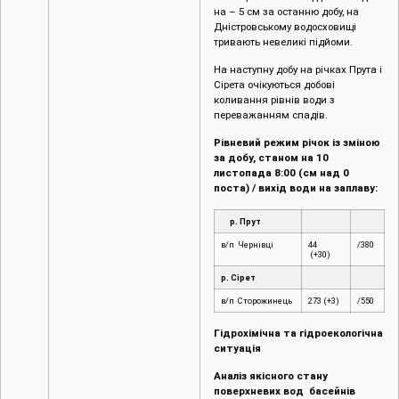
на – 5 см за останню добу, на
Дністровському водосховищі
тривають невеликі підйоми.
На наступну добу на річках Прута і
Сірета очікуються добові
коливання рівнів води з
переважанням спадів.
Рівневий режим річок із зміною
за добу, станом на 10
листопада 8:00 (см над 0
поста) / вихід води на заплаву:
р. Прут
в/п Чернівці
44
/380
(+30)
р. Сірет
в/п Сторожинець
273 (+3)
/550
Гідрохімічна та гідроекологічна
ситуація
Аналіз якісного стану
поверхневих вод басейнів