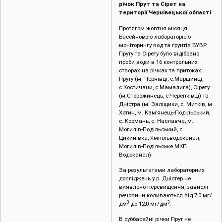
річок Прут та Сірет на
території Чернівецької області
Протягом жовтня місяця
Басейновою лабораторією
моніторингу вод та ґрунтів БУВР
Пруту та Сірету було відібрано
проби води в 16 контрольних
створах на річках та притоках
Пруту (м. Чернівці, c.Маршинці,
с.Костичани, с.Мамалига), Сірету
(м.Сторожинець, с.Черепківці) та
Дністра (м. Заліщики, с. Митків, м.
Хотин, м. Кам’янець-Подільський,
с. Кормань, с. Наславча, м.
Могилів-Подільський, с.
Цикинівка, Ямпільводоканал,
Могилів-Подільське МКП
Водоканал).
За результатами лабораторних
досліджень у р. Дністер не
виявлено перевищення, завислі
речовини коливаються від 7,0 мг/
3
3
дм
до 12,0 мг/дм
.
В суббасейні річки Прут не