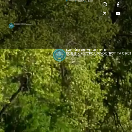
Приймальня:
Лабораторія:
dpbuvr@dpbuvr.gov.ua
(0372) 51-14-56
(0372) 53-92-00
Басейнове управління
водних ресурсів річок Прут та Сірет
БАСЕЙНОВЕ УПРАВЛІННЯ
ВОДНИХ РЕСУРСІВ РІЧОК ПРУТ ТА СІРЕТ
ДЕРЖАВНЕ АГЕНТСТВО ВОДНИХ РЕСУРСІВ УКРАЇНИ
[newyear_garland]