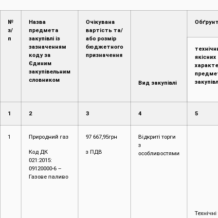
№
Назва
Очікувана
Обґрун
з/
предмета
вартість та/
п
закупівлі із
або розмір
зазначенням
бюджетного
технічн
коду за
призначення
якісних
Єдиним
характ
закупівельним
предме
словником
закупівл
Вид закупівлі
1
2
3
4
5
1
Природний газ
97 667,95грн
Відкриті торги
з
Код ДК
з ПДВ
особливостями
021:2015:
09120000-6 –
Газове паливо
Технічні