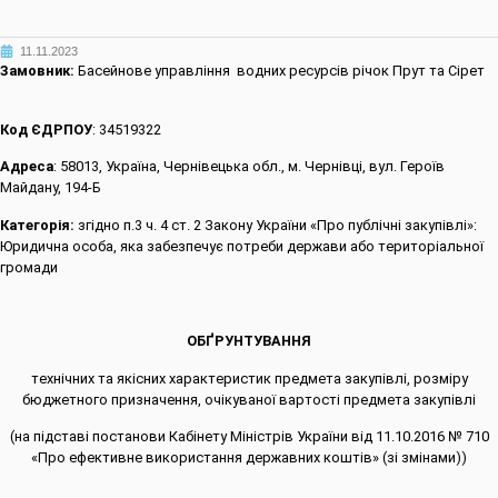
11.11.2023
Замовник:
Басейнове управління водних ресурсів річок Прут та Сірет
Код ЄДРПОУ
: 34519322
Адреса
: 58013, Україна, Чернівецька обл., м. Чернівці, вул. Героїв
Майдану, 194-Б
Категорія:
згідно п.3 ч. 4 ст. 2 Закону України «Про публічні закупівлі»:
Юридична особа, яка забезпечує потреби держави або територіальної
громади
ОБҐРУНТУВАННЯ
технічних та якісних характеристик предмета закупівлі, розміру
бюджетного призначення, очікуваної вартості предмета закупівлі
(на підставі постанови Кабінету Міністрів України від 11.10.2016 № 710
«Про ефективне використання державних коштів» (зі змінами))