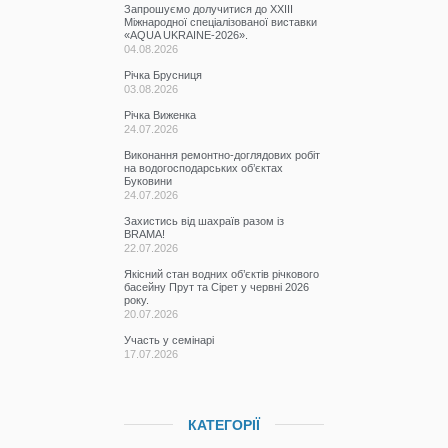
Запрошуємо долучитися до ХХІІІ
Міжнародної спеціалізованої виставки
«AQUA UKRAINE-2026».
04.08.2026
Річка Брусниця
03.08.2026
Річка Виженка
24.07.2026
Виконання ремонтно-доглядових робіт
на водогосподарських об’єктах
Буковини
24.07.2026
Захистись від шахраїв разом із
BRAMA!
22.07.2026
Якісний стан водних об’єктів річкового
басейну Прут та Сірет у червні 2026
року.
20.07.2026
Участь у семінарі
17.07.2026
КАТЕГОРІЇ