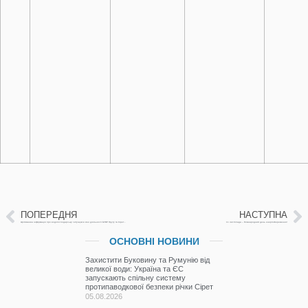
ПОПЕРЕДНЯ
НАСТУПНА
Щотижнева інформація про водогосподарську ситуацію в зоні діяльності БУВР Пруту та Сірету за 10 листопада 2023
11 листопада – Міжнародний день енергозбереження!
ОСНОВНІ НОВИНИ
Захистити Буковину та Румунію від
великої води: Україна та ЄС
запускають спільну систему
протипаводкової безпеки річки Сірет
05.08.2026