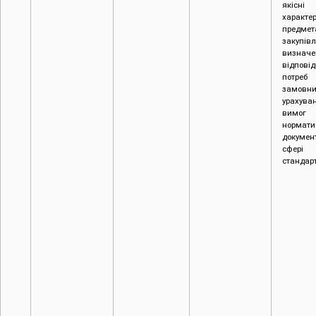
якісні
характе
предмет
закупівл
визначе
відповід
потреб
замовни
урахува
вимог
нормати
документ
сфері
стандарт