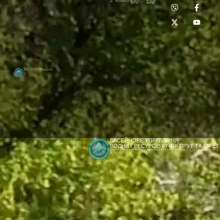
Приймальня:
Лабораторія:
dpbuvr@dpbuvr.gov.ua
(0372) 51-14-56
(0372) 53-92-00
Басейнове управління
водних ресурсів річок Прут та Сірет
БАСЕЙНОВЕ УПРАВЛІННЯ
ВОДНИХ РЕСУРСІВ РІЧОК ПРУТ ТА СІРЕТ
ДЕРЖАВНЕ АГЕНТСТВО ВОДНИХ РЕСУРСІВ УКРАЇНИ
[newyear_garland]