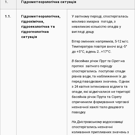
1
.
Гідрометеорологічна ситуація
1.1.
Гідрометеорологічна,
У звітному періоді, спостерігалась
гідрохімічна,
мінливо хмарна погода, з
гідроекологічна та
невеликою кількістю опадів у
гідрогеологічна
вигляді дощу.
ситуація
Вітер змінних напрямків, 5-12 м/с.
Температура повітря вночі від -5°
до +5°С, вдень 2…+17°С.
В басейнах річок Прут та Сірет
на
протязі звітного періоду
спостерігались поступові спади
рівнів води, та наближення їх до
перед паводкових значень. Однак
з 24 квітня інтенсивна відлига та
опади, які відмічалися не території
басейнів річок Прута та Сірету
спричинили формування чергової
незначної хвилі тало-дощового
паводку.
На Дністровському водосховищі
спостерігались незначні
коливання припливних значень з