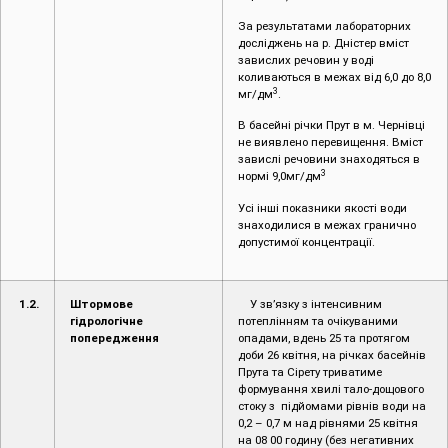
За результатами лабораторних
досліджень на р. Дністер вміст
завислих речовин у воді
коливаються в межах від 6,0 до 8,0
3
мг/дм
.
В басейні річки Прут в м. Чернівці
не виявлено перевищення. Вміст
завислі речовини знаходяться в
3
нормі 9,0мг/дм
Усі інші показники якості води
знаходилися в межах гранично
допустимої концентрації.
1.2.
Штормове
У зв’язку з інтенсивним
гідрологічне
потеплінням та очікуваними
попередження
опадами, вдень 25 та протягом
доби 26 квітня, на річках басейнів
Прута та Сірету триватиме
формування хвилі тало-дощового
стоку з підйомами рівнів води на
0,2 – 0,7 м над рівнями 25 квітня
на 08 00 годину (без негативних