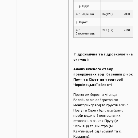
р. Прут
в/п Чернівці
84(+28)
/380
р. Сірет
в/п
292 (+7)
/550
Сторожинець
Гідрохімічна та гідроекологічна
ситуація
Аналіз якісного стану
поверхневих вод басейнів річок
Прут та Сірет на території
Чернівецької області
Протягом березня місяця
Басейновою лабораторією
моніторингу вод та ґрунтів БУВР
Пруту та Сірету було відібрано
проби води в 3 контрольних
створах на річках Пруту (м.
Чернівці) та Дністра (м.
Кам’янець-Подільський та с.
Кормань).