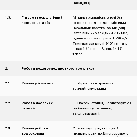
наслідків).
1.3.
Гідрометеорологічний
Мінлива хмарність, вночі без
прогноз на добу
істотних опадів, вдень місцями
невеликий короткочасний дощ.
Вітер північно-західний 7-12 м/с,
вдень місцями пориви 15-20 м/с.
Температура вночі 5-10° тепла, в
горах 1-6° тепла. Вдень 14-19°
тепла.
2.
Робота водогосподарського комплексу
2.1.
Режим діяльності
Управління працює в
звичайному режимі
2.2.
Робота насосних
Насосні станції, що знаходяться
станцій
на балансі управління,
законсервовані.
2.3.
Режим роботи
У звітному періоді середній
водосховищ
приплив води до Дністровського