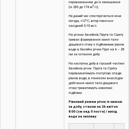
переважанням до їх зменшення
3
(із 283 до 174 м
/с).
На даний час спостерігається ясна
погода, +12
°С, вітер північно-
західний 5-10 м/с.
На річках басейнів Прута та Сірету
триває формування хвилі тало-
дощового стоку з підйомами рівнів
води в басейні річки Прут на 6 – 28
см за останню добу.
На наступну добу в гірській частині
басейнів річок Прута та Сірету
переважатимуть поступові спади
рівнів води, в пониззях внаслідок
добігання хвилі тало-дощового
стоку триватимуть невеликі
підйоми.
Рівневий режим річок із зміною
за добу, станом на 26 квітня
8:00 (см над 0 поста) / вихід
води на заплаву: