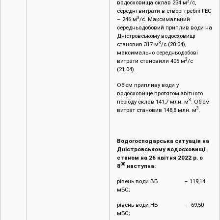
3
водосховища склав 234 м
/с,
середні витрати в створі греблі ГЕС
3
– 246 м
/с. Максимальний
середньодобовий приплив води на
Дністровському водосховищі
3
становив 317 м
/с (20.04),
максимально середньодобові
3
витрати становили 405 м
/с
(21.04).
Об’єм припливу води у
водосховище протягом звітного
3
періоду склав 141,7 млн. м
. Об’єм
3
витрат становив 148,8 млн. м
.
Водогосподарська ситуація на
Дністровському водосховищі
станом на 26 квітня 2022 р. о
00
8
наступна:
рівень води ВБ – 119,14
мБС;
рівень води НБ – 69,50
мБС;