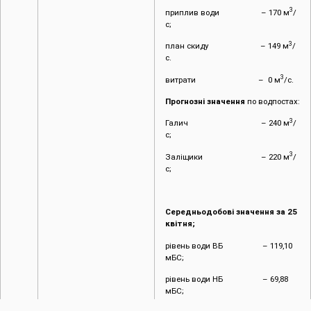
3
приплив води – 170 м
/
с;
3
план скиду – 149 м
/
с.
3
витрати – 0 м
/с.
Прогнозні значення
по водпостах:
3
Галич – 240 м
/
с;
3
Заліщики – 220 м
/
с;
Середньодобові значення за 25
квітня;
рівень води ВБ – 119,10
мБС;
рівень води НБ – 69,88
мБС;