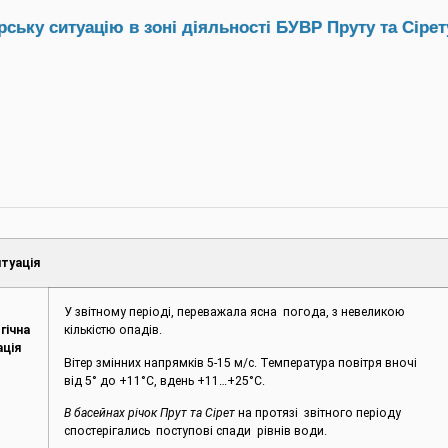
ьку ситуацію в зоні діяльності БУВР Пруту та Сірету
туація
У звітному періоді, переважала ясна погода, з невеликою
гічна
кількістю опадів.
ація
Вітер змінних напрямків 5-15 м/с. Температура повітря вночі
від 5° до +11°С, вдень +11…+25°С.
В басейнах річок Прут та Сірет
на протязі звітного періоду
спостерігались поступові спади рівнів води.