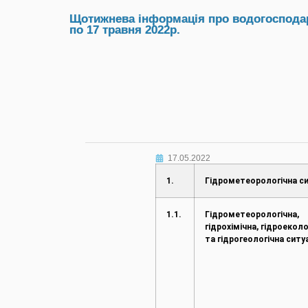
Щотижнева інформація про водогосподарс
по 17 травня 2022р.
17.05.2022
1.
Гідрометеорологічна си
1.1.
Гідрометеорологічна,
гідрохімічна, гідроеколо
та гідрогеологічна ситу