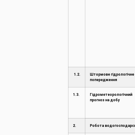
1.2.
Штормове гідрологічне
попередження
1.3.
Гідрометеорологічний
прогноз на добу
2.
Робота водогосподарс