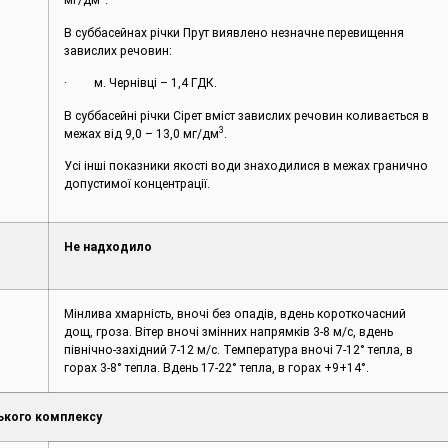
мг/дм
.
В суббасейнах річки Прут виявлено незначне перевищення
завислих речовин:
· м. Чернівці – 1,4 ГДК.
В суббасейні річки Сірет вміст завислих речовин коливається в
3
межах від 9,0 – 13,0 мг/дм
.
Усі інші показники якості води знаходилися в межах гранично
допустимої концентрації.
Не надходило
Мінлива хмарність, вночі без опадів, вдень короткочасний
дощ, гроза. Вітер вночі змінних напрямків 3-8 м/с, вдень
північно-західний 7-12 м/с. Температура вночі 7-12° тепла, в
горах 3-8° тепла. Вдень 17-22° тепла, в горах +9+14°.
ького комплексу