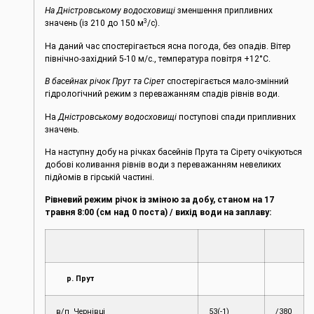
На Дністровському водосховищі
зменшення припливних
3
значень (із 210 до 150 м
/с).
На даний час спостерігається ясна погода, без опадів. Вітер
північно-західний 5-10 м/с., температура повітря +12°С.
В басейнах річок Прут та Сірет
спостерігається мало-змінний
гідрологічний режим з переважанням спадів рівнів води.
На
Дністровському водосховищі
поступові спади припливних
значень.
На наступну добу на річках басейнів Прута та Сірету очікуються
добові коливання рівнів води з переважанням невеликих
підйомів в гірській частині.
Рівневий режим річок із зміною за добу, станом на 17
травня 8:00 (см над 0 поста) / вихід води на заплаву:
р. Прут
в/п Чернівці
53(-1)
/380