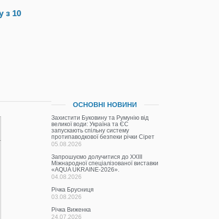
 з 10
ОСНОВНІ НОВИНИ
Захистити Буковину та Румунію від
великої води: Україна та ЄС
запускають спільну систему
протипаводкової безпеки річки Сірет
05.08.2026
Запрошуємо долучитися до ХХІІІ
Міжнародної спеціалізованої виставки
«AQUA UKRAINE-2026».
04.08.2026
Річка Брусниця
03.08.2026
Річка Виженка
24.07.2026