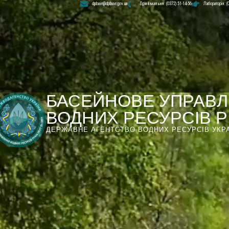
dpbuvr@dpbuvr.gov.ua
Приймальня: (0372) 51-14-56
Лабораторія: (
БАСЕЙНОВЕ УПРАВЛ
ВОДНИХ РЕСУРСІВ РІ
ДЕРЖАВНЕ АГЕНТСТВО ВОДНИХ РЕСУРСІВ УКР