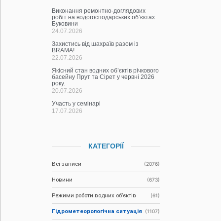
Виконання ремонтно-доглядових
робіт на водогосподарських об’єктах
Буковини
24.07.2026
Захистись від шахраїв разом із
BRAMA!
22.07.2026
Якісний стан водних об’єктів річкового
басейну Прут та Сірет у червні 2026
року.
20.07.2026
Участь у семінарі
17.07.2026
КАТЕГОРІЇ
Всі записи
(2076)
Новини
(673)
Режими роботи водних об’єктів
(61)
Гідрометеорологічна ситуація
(1107)