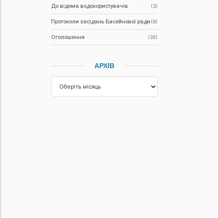
До відома водокористувачів
(3)
Протоколи засідань Басейнової ради
(9)
Оголошення
(35)
АРХІВ