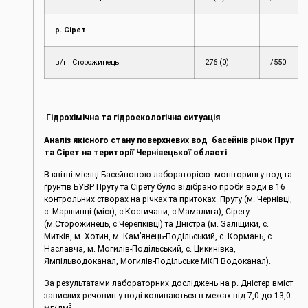
р. Сірет
в/п Сторожинець
276 (0)
/550
Гідрохімічна та гідроекологічна ситуація
Аналіз якісного стану поверхневих вод басейнів річок Прут
та Сірет на території Чернівецької області
В квітні місяці Басейновою лабораторією моніторингу вод та
ґрунтів БУВР Пруту та Сірету було відібрано проби води в 16
контрольних створах на річках та притоках Пруту (м. Чернівці,
с. Маршинці (міст), с.Костичани, с.Мамалига), Сірету
(м.Сторожинець, с.Черепківці) та Дністра (м. Заліщики, с.
Митків, м. Хотин, м. Кам’янець-Подільський, с. Кормань, с.
Наславча, м. Могилів-Подільський, с. Цикинівка,
Ямпільводоканал, Могилів-Подільське МКП Водоканал).
За результатами лабораторних досліджень на р. Дністер вміст
завислих речовин у воді коливаються в межах від 7,0 до 13,0
3