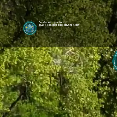
Басейнове управління
водних ресурсів річок Прут та Сірет
[newyear_garland]