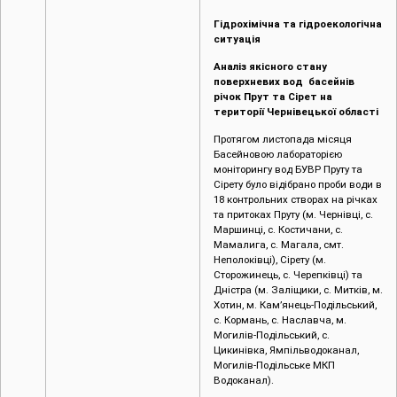
Гідрохімічна та гідроекологічна
ситуація
Аналіз якісного стану
поверхневих вод басейнів
річок Прут та Сірет на
території Чернівецької області
Протягом листопада місяця
Басейновою лабораторією
моніторингу вод БУВР Пруту та
Сірету було відібрано проби води в
18 контрольних створах на річках
та притоках Пруту (м. Чернівці, c.
Маршинці, с. Костичани, с.
Мамалига, с. Магала, смт.
Неполоківці), Сірету (м.
Сторожинець, с. Черепківці) та
Дністра (м. Заліщики, с. Митків, м.
Хотин, м. Кам’янець-Подільський,
с. Кормань, с. Наславча, м.
Могилів-Подільський, с.
Цикинівка, Ямпільводоканал,
Могилів-Подільське МКП
Водоканал).