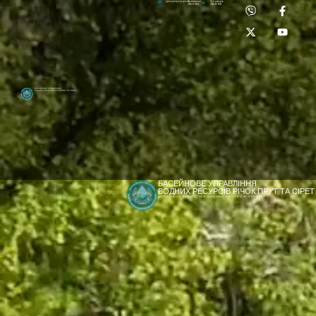
Приймальня:
Лабораторія:
dpbuvr@dpbuvr.gov.ua
(0372) 51-14-56
(0372) 53-92-00
Басейнове управління
водних ресурсів річок Прут та Сірет
БАСЕЙНОВЕ УПРАВЛІННЯ
ВОДНИХ РЕСУРСІВ РІЧОК ПРУТ ТА СІРЕТ
ДЕРЖАВНЕ АГЕНТСТВО ВОДНИХ РЕСУРСІВ УКРАЇНИ
[newyear_garland]