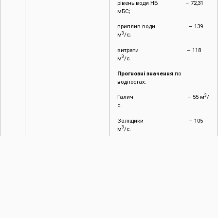
рівень води НБ – 72,31
мБС;
приплив води – 139
3
м
/с;
витрати – 118
3
м
/с.
Прогнозні значення
по
водпостах:
3
Галич – 55 м
/
с.
Заліщики – 105
3
м
/с.
Витрати ГЕС-2
– 100
3
м
/с
2.4.
Режим роботи каналів
Канали та ГТС працюють у
та ГТС
звичайному режимі. Стан
міжгосподарських каналів,
відрегульованих водоприймачів
та ГТС задовільний.