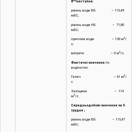
00
8
наступна:
рівень води ВБ – 115,49
мБС;
рівень води НБ – 71,80
мБС;
3
приплив води – 130 м
/
с;
3
витрати – 0 м
/с.
Фактичні значення
по
водпостах:
3
Галич – 61 м
/
с.
Заліщики – 114
3
м
/с.
Середньодобові значення за 5
грудня ;
рівень води ВБ – 115,47
мБС;