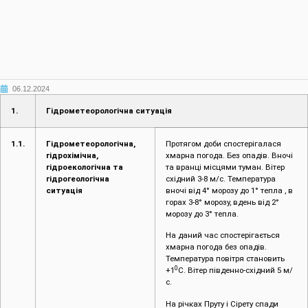
06.12.2024
1.
Гідрометеорологічна ситуація
1.1.
Гідрометеорологічна,
Протягом доби спостерігалася
гідрохімічна,
хмарна погода. Без опадів. Вночі
гідроекологічна та
та вранці місцями туман. Вітер
гідрогеологічна
східний 3-8 м/с. Температура
ситуація
вночі від 4° морозу до 1° тепла , в
горах 3-8° морозу, вдень від 2°
морозу до 3° тепла.
На даний час спостерігається
хмарна погода без опадів.
Температура повітря становить
0
+1
С. Вітер південно-східний 5 м/
с.
На річках Пруту і Сірету спади