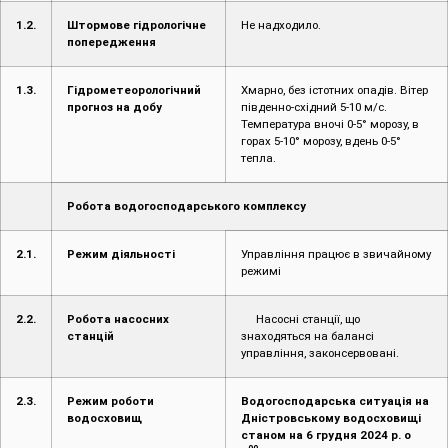
1.2.
Штормове гідрологічне
Не надходило.
попередження
1.3.
Гідрометеорологічний
Хмарно, без істотних опадів. Вітер
прогноз на добу
південно-східний 5-10 м/с.
Температура вночі 0-5° морозу, в
горах 5-10° морозу, вдень 0-5°
тепла.
Робота водогосподарського комплексу
2.1.
Режим діяльності
Управління працює в звичайному
режимі
2.2.
Робота насосних
Насосні станції, що
станцій
знаходяться на балансі
управління, законсервовані.
2.3.
Режим роботи
Водогосподарська ситуація на
водосховищ
Дністровському водосховищі
станом на 6 грудня 2024 р. о