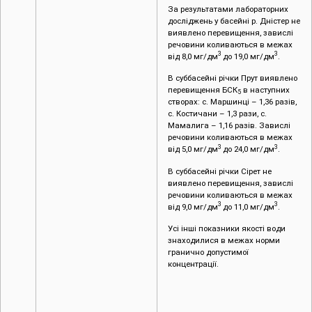
За результатами лабораторних
досліджень у басейні р. Дністер не
виявлено перевищення, завислі
речовини коливаються в межах
3
3
від 8,0 мг/дм
до 19,0 мг/дм
.
В суббасейні річки Прут виявлено
перевищення БСК
в наступних
5
створах: c. Маршинці – 1,36 разів,
с. Костичани – 1,3 рази, с.
Мамалига – 1,16 разів. Завислі
речовини коливаються в межах
3
3
від 5,0 мг/дм
до 24,0 мг/дм
.
В суббасейні річки Сірет не
виявлено перевищення, завислі
речовини коливаються в межах
3
3
від 9,0 мг/дм
до 11,0 мг/дм
.
Усі інші показники якості води
знаходилися в межах норми
гранично допустимої
концентрації.