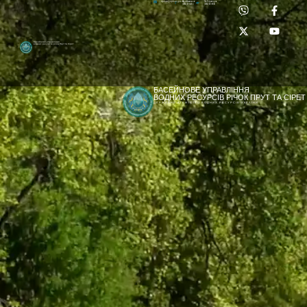
Приймальня:
Лабораторія:
dpbuvr@dpbuvr.gov.ua
(0372) 51-14-56
(0372) 53-92-00
Басейнове управління
водних ресурсів річок Прут та Сірет
БАСЕЙНОВЕ УПРАВЛІННЯ
ВОДНИХ РЕСУРСІВ РІЧОК ПРУТ ТА СІРЕТ
ДЕРЖАВНЕ АГЕНТСТВО ВОДНИХ РЕСУРСІВ УКРАЇНИ
[newyear_garland]