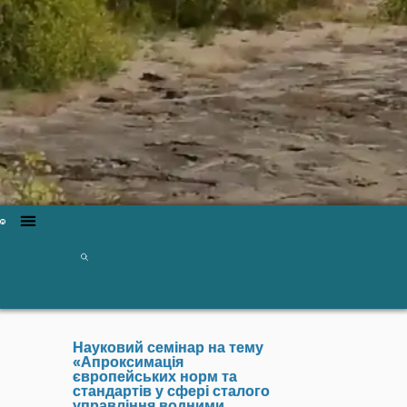
Науковий семінар на тему
«Апроксимація
європейських норм та
стандартів у сфері сталого
управління водними