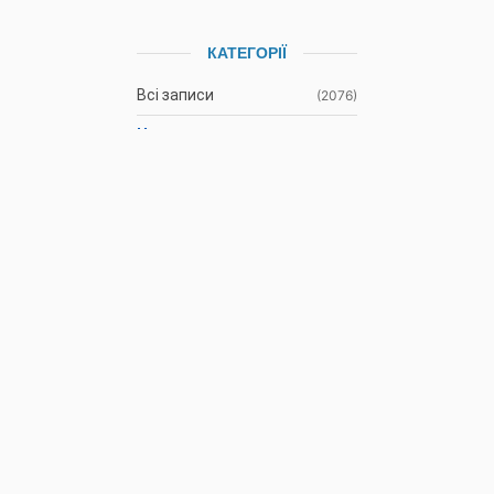
КАТЕГОРІЇ
Всі записи
(2076)
Новини
(673)
Режими роботи водних
(61)
об’єктів
Гідрометеорологічна
(1107)
ситуація
До відома
(3)
водокористувачів
Протоколи засідань
(9)
Басейнової ради
Оголошення
(35)
АРХІВ