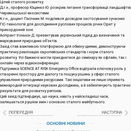
Цілей сталого розвитку.
Д.г.н., професор Ющенко Ю. розкрив питання трансформації ландшафтів
Черемошської екосистеми.
К.г.н., доцент Пасічник М. поділився досвідом застосування сучасних
ГІС-технологій для дослідження руслових процесів річки Сірет у
прикордонній зоні.
Аспірант Ігонькін Д. презентував український підхід до визначення та
маркування природних об’єктів.
Захід став важливою платформою для обміну ідеями, демонструючи
практичну реалізацію європейських стандартів і норм сталого
розвитку. Усі бажаючі могли приєднатися до семінару як офлайн, так і
онлайн через відеоконференцію.
Підтримка SCIENCE AT RISK Emergency Office відіграла ключову роль у
створенні простору для діалогу та пошуку рішень у сфері сталого
управління природними ресурсами. Такі ініціативи не лише сприяють
міжнародній інтеграції наукових досліджень, а й забезпечують практичні
результати для розвитку регіонів.
Цей захід підтверджує, що наука, навіть у найскладніші часи,
залишається рушієм змін і основою сталого майбутнього.
ПОПЕРЕДНЯ
НАСТУПНА
Щоденна інформація про водогосподарську ситуацію в зоні діяльності БУВР Пруту та Сірету за 6 грудня 2024р.
Щоденна інформація про водогосподарську ситуацію в зоні діяльності БУВР Пруту та Сірету за 9 грудня 2024р.
ОСНОВНІ НОВИНИ