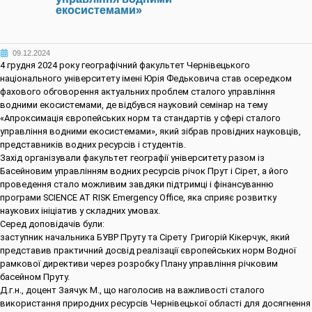
екосистемами»
09.12.2024
4 грудня 2024 року географічний факультет Чернівецького
національного університету імені Юрія Федьковича став осередком
фахового обговорення актуальних проблем сталого управління
водними екосистемами, де відбувся науковий семінар на тему
«Апроксимація європейських норм та стандартів у сфері сталого
управління водними екосистемами», який зібрав провідних науковців,
представників водних ресурсів і студентів.
Захід організували факультет географії університету разом із
Басейновим управлінням водних ресурсів річок Прут і Сірет, а його
проведення стало можливим завдяки підтримці і фінансуванню
програми SCIENCE AT RISK Emergency Office, яка сприяє розвитку
наукових ініціатив у складних умовах.
Серед доповідачів були:
заступник начальника БУВР Пруту та Сірету Григорій Кікерчук, який
представив практичний досвід реалізації європейських норм Водної
рамкової директиви через розробку Плану управління річковим
басейном Пруту.
Д.г.н., доцент Заячук М., що наголосив на важливості сталого
використання природних ресурсів Чернівецької області для досягнення