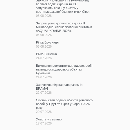
Захистити Буковину та Румунію від
великої води: Україна та ЄС
запускають спільну систему
протипаводкової безпеки річки Сірет
05.08.2026
Запрошуємо долучитися до ХХІІІ
Міжнародної спеціалізованої виставки
«AQUA UKRAINE-2026».
04.08.2026
Річка Брусниця
03.08.2026
Річка Виженка
24.07.2026
Виконання ремонтно-доглядових робіт
на водогосподарських об’єктах
Буковини
24.07.2026
Захистись від шахраїв разом із
BRAMA!
22.07.2026
Якісний стан водних об’єктів річкового
басейну Прут та Сірет у червні 2026
року.
20.07.2026
Участь у семінарі
17.07.2026