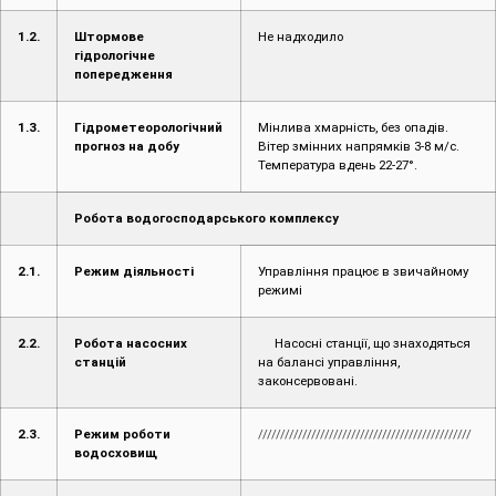
1.2.
Штормове
Не надходило
гідрологічне
попередження
1.3.
Гідрометеорологічний
Мінлива хмарність, без опадів.
прогноз на добу
Вітер змінних напрямків 3-8 м/с.
Температура вдень 22-27°.
Робота водогосподарського комплексу
2.1.
Режим діяльності
Управління працює в звичайному
режимі
2.2.
Робота насосних
Насосні станції, що знаходяться
станцій
на балансі управління,
законсервовані.
2.3.
Режим роботи
////////////////////////////////////////////////
водосховищ