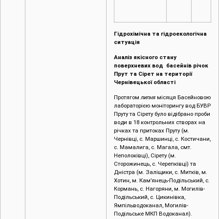
Гідрохімічна та гідроекологічна
ситуація
Аналіз якісного стану
поверхневих вод басейнів річок
Прут та Сірет на території
Чернівецької області
Протягом
липня
місяця Басейновою
лабораторією моніторингу вод БУВР
Пруту та Сірету було відібрано проби
води в 18 контрольних створах на
річках та притоках Пруту (м.
Чернівці, c. Маршинці, с. Костичани,
с. Мамалига, с. Магала, смт.
Неполоківці), Сірету (м.
Сторожинець, с. Черепківці) та
Дністра (м. Заліщики, с. Митків, м.
Хотин, м. Кам’янець-Подільський, с.
Кормань, с. Нагоряни, м. Могилів-
Подільський, с. Цикинівка,
Ямпільводоканал, Могилів-
Подільське МКП Водоканал).