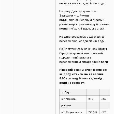
переважають спади рівнів води.
На річці Дністер ділянці м.
Заліщики – с. Рухотин
відмічаються невеликі підйоми
рівнів води спричинені добіганням
незначної хвилі дощового стоку.
На Дністровському водосховищі
переважають спади рівнів води.
На наступну добу на річках Пруту і
Сірету очікується малозмінний
гідрологічний режим з
переважанням спадів рівнів води.
Рівневий режим річок із зміною
за добу, станом на 27 серпня
8:00 (см над 0 поста) / вихід
води на заплаву:
р. Прут
в/п Чернівці
8 (-9)
/380
р. Сірет
в/п Сторожинець
273 (-1)
/550