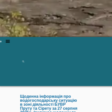
Щоденна інформація про
водогосподарську ситуацію
в зоні діяльності БУВР
Пруту та Сірету за 27 серпня