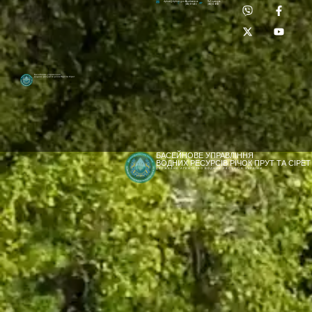
Приймальня:
Лабораторія:
dpbuvr@dpbuvr.gov.ua
(0372) 51-14-56
(0372) 53-92-00
Басейнове управління
водних ресурсів річок Прут та Сірет
БАСЕЙНОВЕ УПРАВЛІННЯ
ВОДНИХ РЕСУРСІВ РІЧОК ПРУТ ТА СІРЕТ
ДЕРЖАВНЕ АГЕНТСТВО ВОДНИХ РЕСУРСІВ УКРАЇНИ
[newyear_garland]