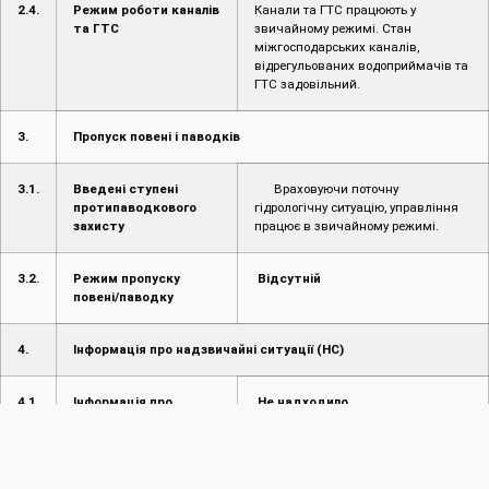
2.4.
Режим роботи каналів
Канали та ГТС працюють у
та ГТС
звичайному режимі. Стан
міжгосподарських каналів,
відрегульованих водоприймачів та
ГТС задовільний.
3.
Пропуск повені і паводків
3.1.
Введені ступені
Враховуючи поточну
протипаводкового
гідрологічну ситуацію, управління
захисту
працює в звичайному режимі.
3.2.
Режим пропуску
Відсутній
повені/паводку
4.
Інформація про надзвичайні ситуації (НС)
4.1.
Інформація про
Не надходило
надзвичайні ситуації
(НС) на
водогосподарських
об’єктах