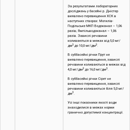
За результатами лабораторних
досліджень у басейні р. Дністер
виявлено перевищення ХСК в
наступних створах: Могилів-
Подільське МКП Водоканал – 1,06
разів; Ямпільводоканал – 1,06
разів. Завислі речовини
коливаються в межах від 5,0 мг/
3
3
дм
до 10,0 мг/дм
.
В суббасейні річки Прут не
виявлено перевищення, завислі
речовини коливаються в межах від
3
3
4,0 мг/дм
до 16,0 мг/дм
.
В суббасейні річки Сірет не
виявлено перевищення, завислі
речовини коливаються біля 5,0 мг/
3
дм
.
Усі інші показники якості води
знаходилися в межах норми
гранично допустимої концентрації.