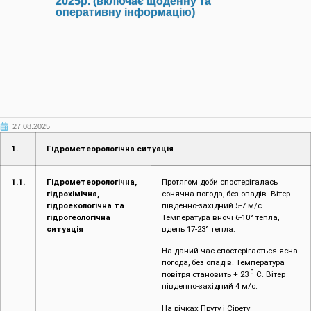
2025р. (включає щоденну та
оперативну інформацію)
27.08.2025
1.
Гідрометеорологічна ситуація
1.1.
Гідрометеорологічна,
Протягом доби спостерігалась
гідрохімічна,
сонячна погода, без опадів. Вітер
гідроекологічна та
південно-західний 5-7 м/с.
гідрогеологічна
Температура вночі 6-10° тепла,
ситуація
вдень 17-23° тепла.
На даний час спостерігається ясна
погода, без опадів. Температура
0
повітря становить + 23
С. Вітер
південно-західний 4 м/с.
На річках Пруту і Сірету