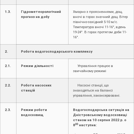
1.3.
Гідрометеорологічний
Хмарно з проясненнями, дощ,
прогноз на добу
вночі в горах значний дощ. Вітер
північно-західний 5-10 м/с.
Температура вночі 11-16°, вдень
19-24°. В горах протягом доби 11-
16°.
2.
Робота водогосподарського комплексу
2.1.
Режим діяльності
Управління працює в
звичайному режимі
2.2.
Робота насосних
Насосні станції, що
станцій
знаходяться на балансі
управління, законсервовані.
2.3.
Режим роботи
Водогосподарська ситуація на
водосховищ
Дністровському водосховищі
станом на 10 серпня 2022 р. о
00
8
наступна: