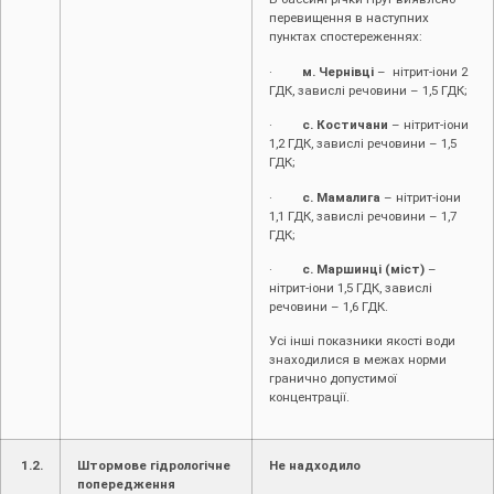
перевищення в наступних
пунктах спостереженнях:
·
м. Чернівці
– нітрит-іони 2
ГДК, завислі речовини – 1,5 ГДК;
·
с. Костичани
– нітрит-іони
1,2 ГДК, завислі речовини – 1,5
ГДК;
·
с. Мамалига
– нітрит-іони
1,1 ГДК, завислі речовини – 1,7
ГДК;
·
с. Маршинці (міст)
–
нітрит-іони 1,5 ГДК, завислі
речовини – 1,6 ГДК.
Усі інші показники якості води
знаходилися в межах норми
гранично допустимої
концентрації.
1.2.
Штормове гідрологічне
Не надходило
попередження