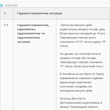
10.08.2022
1.
Гідрометеорологічна ситуація
1.1.
Гідрометеорологічна,
Протягом минулої доби
гідрохімічна,
відмічалась хмарна погода, дощ.
гідроекологічна та
Вітер північно-західний до 10 м/с.
гідрогеологічна
Температура повітря вночі
ситуація
становила 12-15° тепла, вдень 19°
тепла.
На даний час спостерігається
хмарна погода, без опадів.
Температура повітря становить
17° тепла. Вітер північний 4 м/с.
В басейнах річок Прута та Сірету
переважають невеликі підйоми
рівнів води спричинені
значними опадами, які
випадали минулої доби.
На річці Дністер та
Дністровському водосховищі, в
межах Чернівецької області,