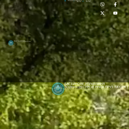
Приймальня:
Лабораторія:
dpbuvr@dpbuvr.gov.ua
(0372) 51-14-56
(0372) 53-92-00
Басейнове управління
водних ресурсів річок Прут та Сірет
БАСЕЙНОВЕ УПРАВЛІННЯ
ВОДНИХ РЕСУРСІВ РІЧОК ПРУТ ТА СІРЕТ
ДЕРЖАВНЕ АГЕНТСТВО ВОДНИХ РЕСУРСІВ УКРАЇНИ
[newyear_garland]