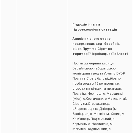
Гідрохімічна та
гідроекологічна ситуація
Аналіз якісного стану
поверхневих вод басейнів
річок Прут та Сірет на
території Чернівецької області
Протягом
червня
місяця
Басейновою лабораторією
моніторингу вод та ґрунтів БУВР
Пруту та Сірету було відібрано
проби води в 16 контрольних
створах на річках та притоках
Пруту (м. Чернівці, с. Маршинці
(міст), с.Костичани, с.Мамалига),
Сірету (м.Сторожинець,
с.Черепківці) та Дністра (м.
Заліщики, с. Митків, м. Хотин, м.
Кам’янець-Подільський, с.
Кормань, с. Наславча, м.
Могилів-Подільський, с.