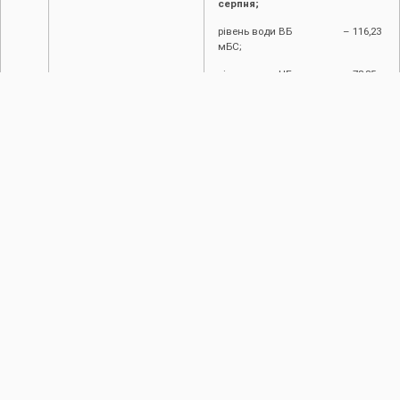
серпня;
рівень води ВБ – 116,23
мБС;
рівень води НБ – 73,35
мБС;
приплив води – 55,5
3
м
/с;
витрати –119,1
3
м
/с.
Фактичні значення
по
водпостах:
Галич – 26,2
3
м
/с;
Заліщики – 44,5
3
м
/с.
Об’єм водосховища на 9
3
серпня
– 2353,7 млн.м
, вільний
об’єм при цьому становить –