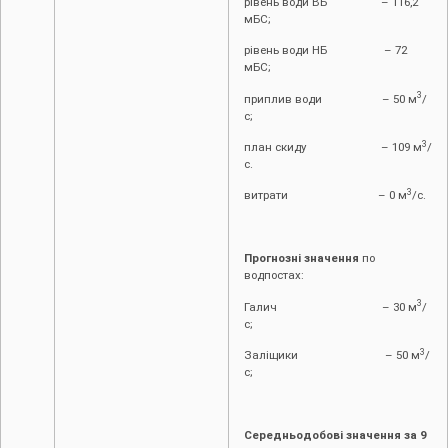
рівень води ВБ – 116,2
мБС;
рівень води НБ – 72
мБС;
3
приплив води – 50 м
/
с;
3
план скиду – 109 м
/
с.
3
витрати – 0 м
/с.
Прогнозні значення
по
водпостах:
3
Галич – 30 м
/
с;
3
Заліщики – 50 м
/
с;
Середньодобові значення за 9