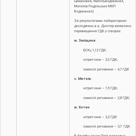
Цикинівка, Ямпільводоканал,
Могилів-Подільське МКП
Водоканал).
За результатами лабораторних
досліджень в р. Дністер виявлено
перевищення ГДК у створах:
м. Заліщики:
· БСК
1,12 ГДК;
5
· нітрит-іони – 2,5 ГДК;
· завислі речовини – 4,7 ГДК
с. Митків:
· нітрит-іони – 1,9 ГДК;
· завислі речовини – 2,8 ГДК;
м. Хотин
· нітрит-іони – 2,2 ГДК
· завислі речовини – 3,7 ГДК
В басейні річки Прут виявлено