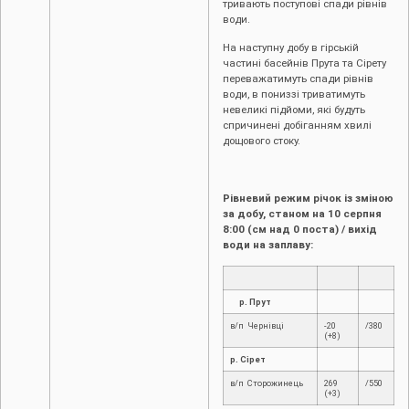
тривають поступові спади рівнів
води.
На наступну добу в гірській
частині басейнів Прута та Сірету
переважатимуть спади рівнів
води, в пониззі триватимуть
невеликі підйоми, які будуть
спричинені добіганням хвилі
дощового стоку.
Рівневий режим річок із зміною
за добу, станом на 10 серпня
8:00 (см над 0 поста) / вихід
води на заплаву:
р. Прут
в/п Чернівці
-20
/380
(+8)
р. Сірет
в/п Сторожинець
269
/550
(+3)