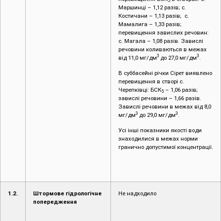
5
Маршинці – 1,12 разів; с.
Костичани – 1,13 разів; с.
Мамалига – 1,33 разів;
перевищення завислих речовин:
с. Магала – 1,08 разів. Завислі
речовини коливаються в межах
3
3
від 11,0 мг/дм
до 27,0 мг/дм
.
В суббасейні річки Сірет виявлено
перевищення в створі с.
Черепківці: БСК
– 1,06 разів;
5
завислі речовини – 1,66 разів.
Завислі речовини в межах від 8,0
3
3
мг/дм
до 29,0 мг/дм
.
Усі інші показники якості води
знаходилися в межах норми
гранично допустимої концентрації.
1.2.
Штормове гідрологічне
Не надходило
попередження