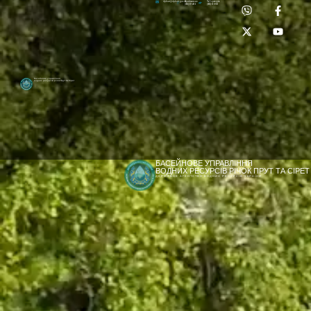
Приймальня:
Лабораторія:
dpbuvr@dpbuvr.gov.ua
(0372) 51-14-56
(0372) 53-92-00
Басейнове управління
водних ресурсів річок Прут та Сірет
БАСЕЙНОВЕ УПРАВЛІННЯ
ВОДНИХ РЕСУРСІВ РІЧОК ПРУТ ТА СІРЕТ
ДЕРЖАВНЕ АГЕНТСТВО ВОДНИХ РЕСУРСІВ УКРАЇНИ
[newyear_garland]