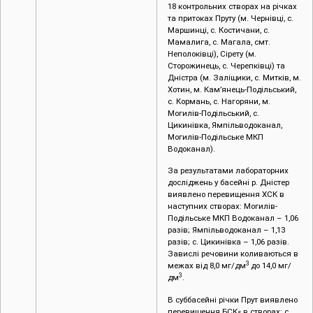
18 контрольних створах на річках
та притоках Пруту (м. Чернівці, c.
Маршинці, с. Костичани, с.
Мамалига, с. Магала, смт.
Неполоківці), Сірету (м.
Сторожинець, с. Черепківці) та
Дністра (м. Заліщики, с. Митків, м.
Хотин, м. Кам’янець-Подільський,
с. Кормань, с. Нагоряни, м.
Могилів-Подільський, с.
Цикинівка, Ямпільводоканал,
Могилів-Подільське МКП
Водоканал).
За результатами лабораторних
досліджень у басейні р. Дністер
виявлено перевищення ХСК в
наступних створах: Могилів-
Подільське МКП Водоканал – 1,06
разів; Ямпільводоканал – 1,13
разів; с. Цикинівка – 1,06 разів.
Завислі речовини коливаються в
3
межах від 8,0 мг/дм
до 14,0 мг/
3
дм
.
В суббасейні річки Прут виявлено
перевищення БСК
в створах: с.