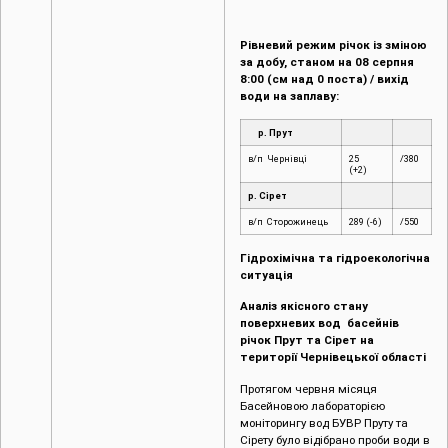
Рівневий режим річок із зміною
за добу, станом на 08 серпня
8:00 (см над 0 поста) / вихід
води на заплаву:
р. Прут
в/п Чернівці
25
/380
(+2)
р. Сірет
в/п Сторожинець
289 (-6)
/550
Гідрохімічна та гідроекологічна
ситуація
Аналіз якісного стану
поверхневих вод басейнів
річок Прут та Сірет на
території Чернівецької області
Протягом червня місяця
Басейновою лабораторією
моніторингу вод БУВР Пруту та
Сірету було відібрано проби води в