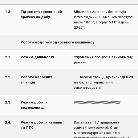
1.3.
Гідрометеорологічний
Мінлива хмарність, без опадів.
прогноз на добу
Вітер східний 3-5 м/с. Температура
вночі 10-15°, в горах 6-11°, вдень
20-25°.
Робота водогосподарського комплексу
2.1.
Режим діяльності
Управління працює в звичайному
режимі
2.2.
Робота насосних
Насосні станції, що знаходяться
станцій
на балансі управління,
законсервовані.
2.3.
Режим роботи
//////////////////////////////////////////////////
водосховищ
2.4.
Режим роботи каналів
Канали та ГТС працюють у
та ГТС
звичайному режимі. Стан
міжгосподарських каналів,