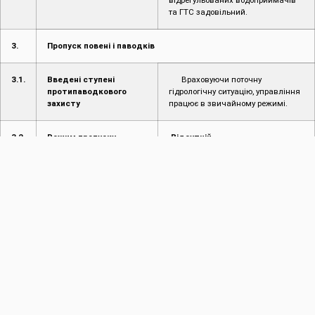
відрегульованих водоприймачів
та ГТС задовільний.
3.
Пропуск повені і паводків
3.1.
Введені ступені
Враховуючи поточну
протипаводкового
гідрологічну ситуацію, управління
захисту
працює в звичайному режимі.
3.2.
Режим пропуску
Відсутній
повені/паводку
4.
Інформація про надзвичайні ситуації (НС)
4.1.
Інформація про
Не надходило
надзвичайні ситуації
(НС) на
водогосподарських
об’єктах
4.2.
Інформація про
Не надходило
надзвичайні ситуації