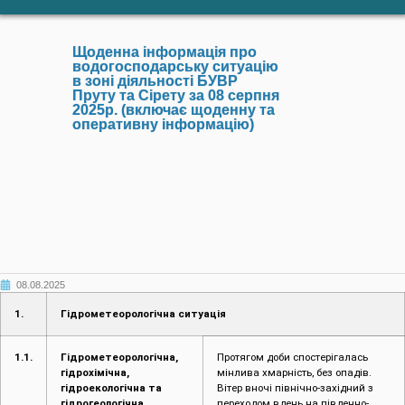
Щоденна інформація про
водогосподарську ситуацію
в зоні діяльності БУВР
Пруту та Сірету за 08 серпня
2025р. (включає щоденну та
оперативну інформацію)
08.08.2025
1.
Гідрометеорологічна ситуація
1.1.
Гідрометеорологічна,
Протягом доби спостерігалась
гідрохімічна,
мінлива хмарність, без опадів.
гідроекологічна та
Вітер вночі північно-західний з
гідрогеологічна
переходом вдень на південно-