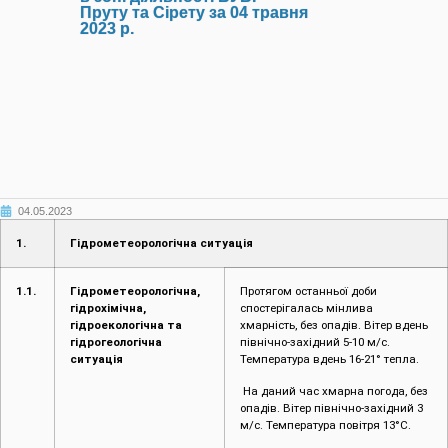
Пруту та Сірету за 04 травня
2023 р.
04.05.2023
1.
Гідрометеорологічна ситуація
1.1.
Гідрометеорологічна,
Протягом останньої доби
гідрохімічна,
спостерігалась мінлива
гідроекологічна та
хмарність, без опадів. Вітер вдень
гідрогеологічна
північно-західний 5-10 м/с.
ситуація
Температура вдень 16-21° тепла.
На даний час хмарна погода, без
опадів. Вітер північно-західний 3
м/с. Температура повітря 13°С.