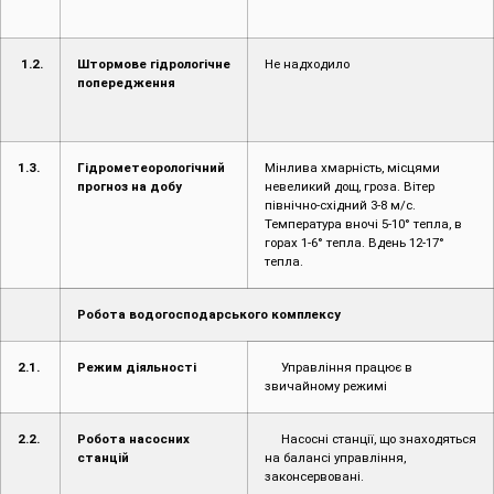
1.2.
Штормове гідрологічне
Не надходило
попередження
1.3.
Гідрометеорологічний
Мінлива хмарність, місцями
прогноз на добу
невеликий дощ, гроза. Вітер
північно-східний 3-8 м/с.
Температура вночі 5-10° тепла, в
горах 1-6° тепла. Вдень 12-17°
тепла.
Робота водогосподарського комплексу
2.1.
Режим діяльності
Управління працює в
звичайному режимі
2.2.
Робота насосних
Насосні станції, що знаходяться
станцій
на балансі управління,
законсервовані.