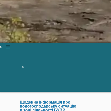
Щоденна інформація про
водогосподарську ситуацію
в зоні діяльності БУВР