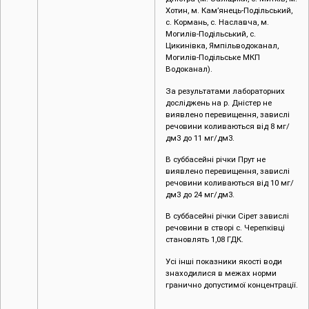
Хотин, м. Кам’янець-Подільський,
с. Кормань, с. Наславча, м.
Могилів-Подільський, с.
Цикинівка, Ямпільводоканал,
Могилів-Подільське МКП
Водоканал).
За результатами лабораторних
досліджень на р. Дністер не
виявлено перевищення, завислі
речовини коливаються від 8 мг/
дм3 до 11 мг/дм3.
В суббасейні річки Прут не
виявлено перевищення, завислі
речовини коливаються від 10 мг/
дм3 до 24 мг/дм3.
В суббасейні річки Сірет завислі
речовини в створі с. Черепківці
становлять 1,08 ГДК.
Усі інші показники якості води
знаходилися в межах норми
гранично допустимої концентрації.