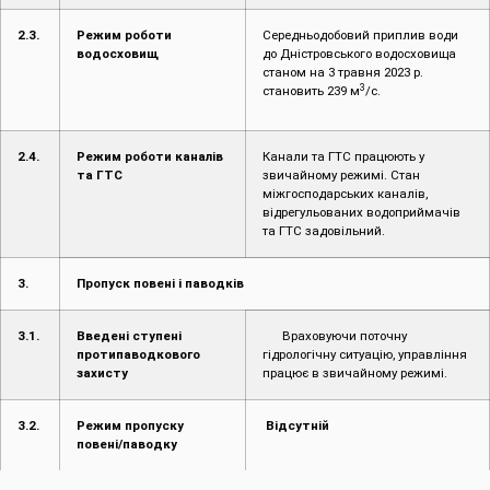
2.3.
Режим роботи
Середньодобовий приплив води
водосховищ
до Дністровського водосховища
станом на 3 травня 2023 р.
3
становить 239 м
/с.
2.4.
Режим роботи каналів
Канали та ГТС працюють у
та ГТС
звичайному режимі. Стан
міжгосподарських каналів,
відрегульованих водоприймачів
та ГТС задовільний.
3.
Пропуск повені і паводків
3.1.
Введені ступені
Враховуючи поточну
протипаводкового
гідрологічну ситуацію, управління
захисту
працює в звичайному режимі.
3.2.
Режим пропуску
Відсутній
повені/паводку