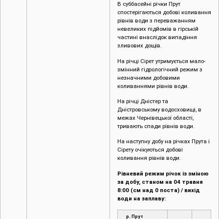
В суббасейні річки Прут
спостерігаються добові коливання
рівнів води з переважанням
невеликих підйомів в гірській
частині внаслідок випадіння
зливових дощів.
На річці Сірет утримується мало-
змінний гідрологічний режим з
незначними добовими
коливаннями рівнів води.
На річці Дністер та
Дністровському водосховищі, в
межах Чернівецької області,
тривають спади рівнів води.
На наступну добу на річках Прута і
Сірету очікуються добові
коливання рівнів води.
Рівневий режим річок із зміною
за добу, станом на 04 травня
8:00 (см над 0 поста) / вихід
води на заплаву:
р. Прут