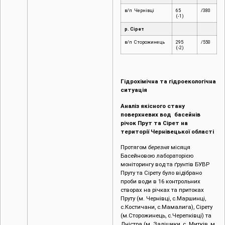
в/п Чернівці
65
/380
(-1)
р. Сірет
в/п Сторожинець
295
/550
(-2)
Гідрохімічна та гідроекологічна
ситуація
Аналіз якісного стану
поверхневих вод басейнів
річок Прут та Сірет на
території Чернівецької області
Протягом
березня
місяця
Басейновою лабораторією
моніторингу вод та ґрунтів БУВР
Пруту та Сірету було відібрано
проби води в 16 контрольних
створах на річках та притоках
Пруту (м. Чернівці, c.Маршинці,
с.Костичани, с.Мамалига), Сірету
(м.Сторожинець, с.Черепківці) та
Дністра (м. Заліщики, с. Митків, м.