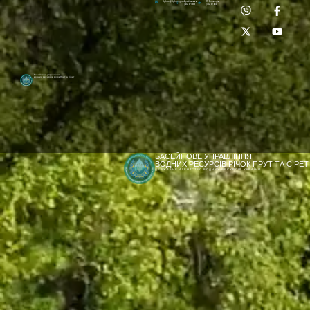
Приймальня:
Лабораторія:
dpbuvr@dpbuvr.gov.ua
(0372) 51-14-56
(0372) 53-92-00
Басейнове управління
водних ресурсів річок Прут та Сірет
БАСЕЙНОВЕ УПРАВЛІННЯ
ВОДНИХ РЕСУРСІВ РІЧОК ПРУТ ТА СІРЕТ
ДЕРЖАВНЕ АГЕНТСТВО ВОДНИХ РЕСУРСІВ УКРАЇНИ
[newyear_garland]