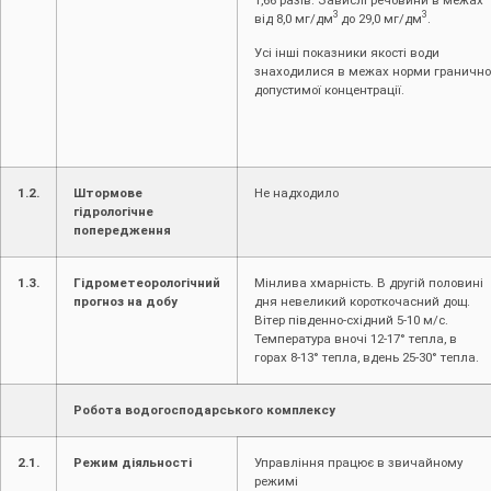
3
3
від 8,0 мг/дм
до 29,0 мг/дм
.
Усі інші показники якості води
знаходилися в межах норми гранично
допустимої концентрації.
1.2.
Штормове
Не надходило
гідрологічне
попередження
1.3.
Гідрометеорологічний
Мінлива хмарність. В другій половині
прогноз на добу
дня невеликий короткочасний дощ.
Вітер південно-східний 5-10 м/с.
Температура вночі 12-17° тепла, в
горах 8-13° тепла, вдень 25-30° тепла.
Робота водогосподарського комплексу
2.1.
Режим діяльності
Управління працює в звичайному
режимі