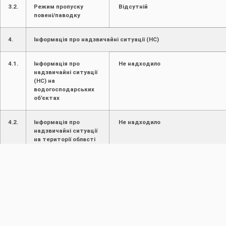
3.2.
Режим пропуску
Відсутній
повені/паводку
4.
Інформація про надзвичайні ситуації (НС)
4.1.
Інформація про
Не надходило
надзвичайні ситуації
(НС) на
водогосподарських
об’єктах
4.2.
Інформація про
Не надходило
надзвичайні ситуації
на території області
4.3.
Наслідки НС
Не надходили
Виконавець
Провідний фахівець з
геосистемного
моніторингу навколишнього
середовища І.Думіх