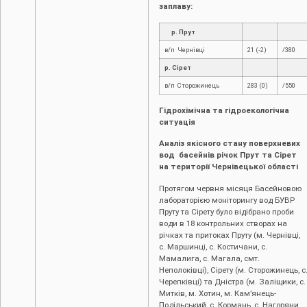
заплаву:
р. Прут
в/п Чернівці
21 (-2)
/380
р. Сірет
в/п Сторожинець
283 (0)
/550
Гідрохімічна та гідроекологічна
ситуація
Аналіз якісного стану поверхневих
вод басейнів річок Прут та Сірет
на території Чернівецької області
Протягом червня місяця Басейновою
лабораторією моніторингу вод БУВР
Пруту та Сірету було відібрано проби
води в 18 контрольних створах на
річках та притоках Пруту (м. Чернівці,
c. Маршинці, с. Костичани, с.
Мамалига, с. Магала, смт.
Неполоківці), Сірету (м. Сторожинець, с
Черепківці) та Дністра (м. Заліщики, с.
Митків, м. Хотин, м. Кам’янець-
Подільський, с. Кормань, с. Нагоряни,