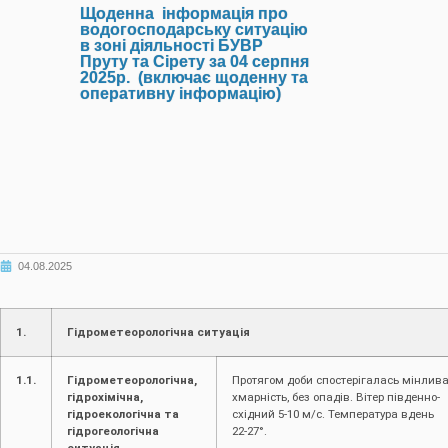
Щоденна інформація про
водогосподарську ситуацію
в зоні діяльності БУВР
Пруту та Сірету за 04 серпня
2025р. (включає щоденну та
оперативну інформацію)
04.08.2025
1.
Гідрометеорологічна ситуація
1.1.
Гідрометеорологічна,
Протягом доби спостерігалась мінлив
гідрохімічна,
хмарність, без опадів. Вітер південно-
гідроекологічна та
східний 5-10 м/с. Температура вдень
гідрогеологічна
22-27°.
ситуація