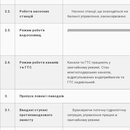
2.2.
Робота насосних
Насосні станції, що знаходяться на
станцій
балансі управління, законсервовані.
2.3.
Режим роботи
///////////////////////////////////////////////////////////////////////
водосховищ
2.4.
Режим роботи каналів
Канали та ГТС працюють у
та ГТС
звичайному режимі. Стан
міжгосподарських каналів,
відрегульованих водоприймачів та
ГТС задовільний.
3.
Пропуск повені і паводків
3.1.
Введені ступені
Враховуючи поточну гідрологічну
протипаводкового
ситуацію, управління працює в
захисту
звичайному режимі.