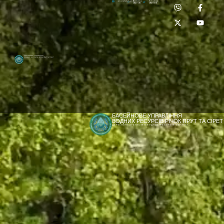
Приймальня:
Лабораторія:
dpbuvr@dpbuvr.gov.ua
(0372) 51-14-56
(0372) 53-92-00
Басейнове управління
водних ресурсів річок Прут та Сірет
БАСЕЙНОВЕ УПРАВЛІННЯ
ВОДНИХ РЕСУРСІВ РІЧОК ПРУТ ТА СІРЕТ
ДЕРЖАВНЕ АГЕНТСТВО ВОДНИХ РЕСУРСІВ УКРАЇНИ
[newyear_garland]