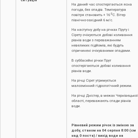
На даний час спостерігається ясна
погода, без опадів. Температура
0
повітря становить + 16
С. Вітер
північно-західний 6 м/с.
На наступну добу на річках Пруту і
Сірету очікуються добові коливання
рівнів води з переважанням
невеликих підйомів, які будуть
спричинені очікуваними опадами.
В суббасейні річки Прут
спостерігаються добові коливання
рівнів води.
На річці Сірет утримується
малозмінний гідрологічний режим.
На річці Дністер, в межах Чернівецької
області, переважають спади рівнів
води.
Рівневий режим річок із зміною за
добу, станом на 0
4
серпня 8:00 (см
над 0 поста) / вихід води на