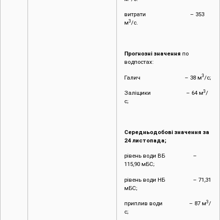
витрати – 353
3
м
/с.
Прогнозні значення
по
водпостах:
3
Галич – 38 м
/с;
3
Заліщики – 64 м
/
с;
Середньодобові значення за
24
листопада;
рівень води ВБ –
115,90 мБС;
рівень води НБ – 71,31
мБС;
3
приплив води – 87 м
/
с;