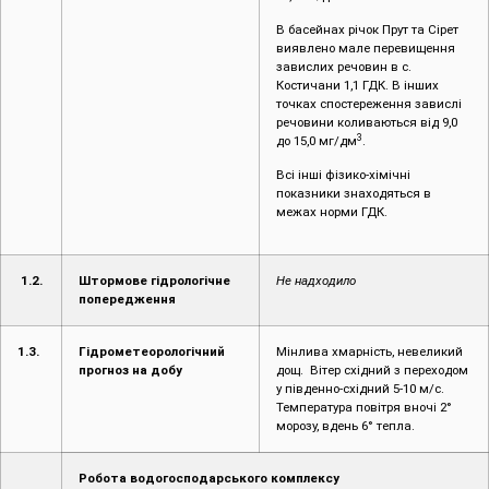
В басейнах річок Прут та Сірет
виявлено мале перевищення
завислих речовин в с.
Костичани 1,1 ГДК. В інших
точках спостереження завислі
речовини коливаються від 9,0
3
до 15,0 мг/дм
.
Всі інші фізико-хімічні
показники знаходяться в
межах норми ГДК.
1.2.
Штормове гідрологічне
Не надходило
попередження
1.3.
Гідрометеорологічний
Мінлива хмарність, невеликий
прогноз на добу
дощ. Вітер східний з переходом
у південно-східний 5-10 м/с.
Температура повітря вночі 2°
морозу, вдень 6° тепла.
Робота водогосподарського комплексу