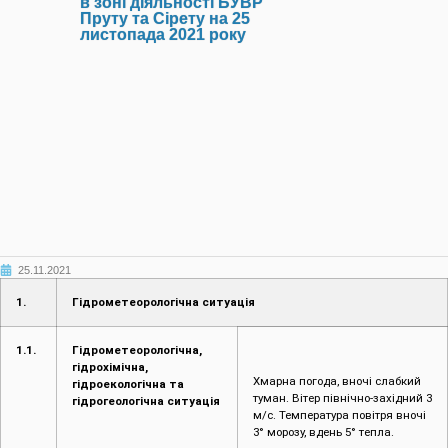
в зоні діяльності БУВР
Пруту та Сірету на 25
листопада 2021 року
25.11.2021
1.
Гідрометеорологічна ситуація
1.1.
Гідрометеорологічна,
гідрохімічна,
Хмарна погода, вночі слабкий
гідроекологічна та
туман. Вітер північно-західний 3
гідрогеологічна ситуація
м/с. Температура повітря вночі
3° морозу, вдень 5° тепла.