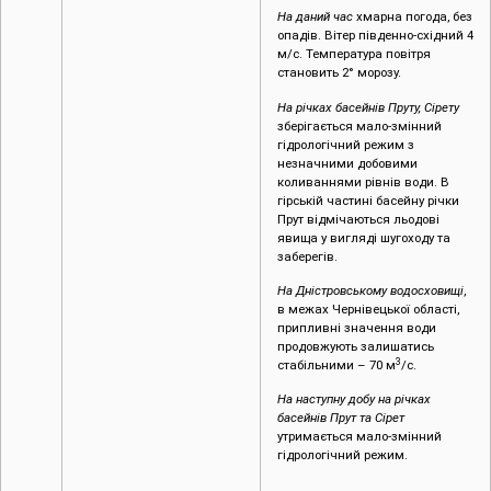
На даний час
хмарна погода, без
опадів. Вітер південно-східний 4
м/с. Температура повітря
становить 2° морозу.
На річках басейнів Пруту, Сірету
зберігається мало-змінний
гідрологічний режим з
незначними добовими
коливаннями рівнів води. В
гірській частині басейну річки
Прут відмічаються льодові
явища у вигляді шугоходу та
заберегів.
На Дністровському водосховищі
,
в межах Чернівецької області,
припливні значення води
продовжують залишатись
3
стабільними – 70 м
/с.
На наступну добу на річках
басейнів Прут та Сірет
утримається мало-змінний
гідрологічний режим.