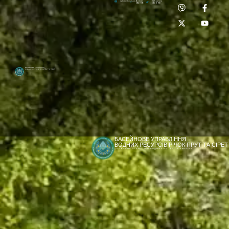
Приймальня:
Лабораторія:
dpbuvr@dpbuvr.gov.ua
(0372) 51-14-56
(0372) 53-92-00
Басейнове управління
водних ресурсів річок Прут та Сірет
БАСЕЙНОВЕ УПРАВЛІННЯ
ВОДНИХ РЕСУРСІВ РІЧОК ПРУТ ТА СІРЕТ
ДЕРЖАВНЕ АГЕНТСТВО ВОДНИХ РЕСУРСІВ УКРАЇНИ
[newyear_garland]