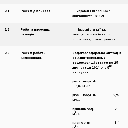
2.1.
Режим діяльності
Управління працює в
звичайному режимі
2.2.
Робота насосних
Насосні станції, що
станцій
знаходяться на балансі
управління, законсервовані.
2.3.
Режим роботи
Водогосподарська ситуація
водосховищ
на Дністровському
водосховищі станом на
25
00
листопада 2021 р. о 8
наступна:
рівень води ВБ –
115,87 мБС;
рівень води НБ – 70,90
мБС;
приплив води – 70
3
м
/с;
план скиду – 111
3
м
/с.