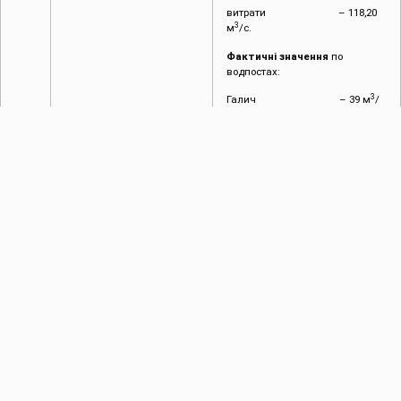
витрати – 118,20
3
м
/с.
Фактичні значення
по
водпостах:
3
Галич – 39 м
/
с;
3
Заліщики – 65 м
/
с.
Об’єм водосховища на
24
3
листопада
– 2314,7 млн.м
,
вільний об’єм при цьому
3
становить 685 млн.м
.
2.4.
Режим роботи каналів
Канали та ГТС працюють у
та ГТС
звичайному режимі. Стан
міжгосподарських каналів,
відрегульованих
водоприймачів та ГТС
задовільний.