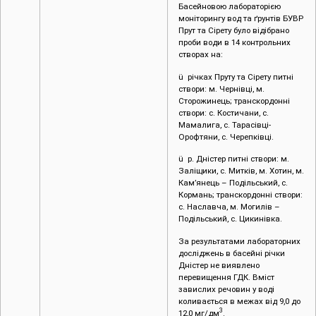
Басейновою лабораторією
моніторингу вод та ґрунтів БУВР
Прут та Сірету було відібрано
проби води в 14 контрольних
створах на:
ü річках Пруту та Сірету питні
створи: м. Чернівці, м.
Сторожинець; транскордонні
створи: с. Костичани, с.
Мамалига, с. Тарасівці-
Орофтяни, с. Черепківці.
ü р. Дністер питні створи: м.
Заліщики, с. Митків, м. Хотин, м.
Кам’янець – Подільський, с.
Кормань; транскордонні створи:
с. Наславча, м. Могилів –
Подільський, с. Цикинівка.
За результатами лабораторних
досліджень в басейні річки
Дністер не виявлено
перевищення ГДК. Вміст
завислих речовин у воді
коливається в межах від 9,0 до
3
12,0 мг/дм
.