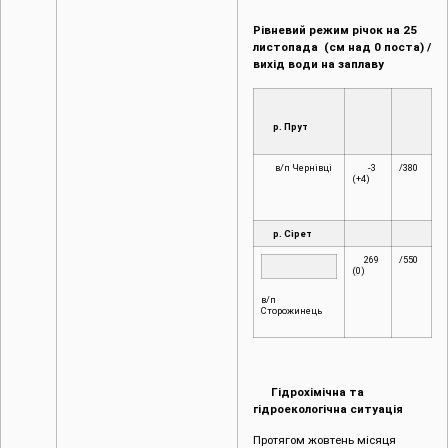
Рівневий режим річок на
25
листопада (см над 0 поста) /
вихід води на заплаву
р. Прут
в/п Чернівці
-3
/380
(+4)
р. Сірет
269
/550
(0)
в/п
Сторожинець
Гідрохімічна та
гідроекологічна ситуація
Протягом жовтень місяця