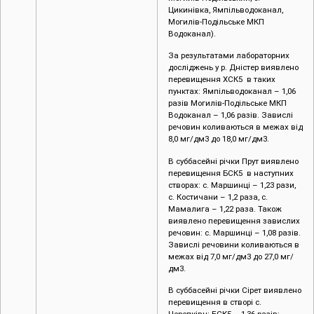
Цикинівка, Ямпільводоканал,
Могилів-Подільське МКП
Водоканал).
За результатами лабораторних
досліджень у р. Дністер виявлено
перевищення ХСК5 в таких
пунктах: Ямпільводоканал – 1,06
разів Могилів-Подільське МКП
Водоканал – 1,06 разів. Завислі
речовин коливаються в межах від
8,0 мг/дм3 до 18,0 мг/дм3.
В суббасейні річки Прут виявлено
перевищення БСК5 в наступних
створах: c. Маршинці – 1,23 рази,
с. Костичани – 1,2 раза, с.
Мамалига – 1,22 раза. Також
виявлено перевищення завислих
речовин: c. Маршинці – 1,08 разів.
Завислі речовини коливаються в
межах від 7,0 мг/дм3 до 27,0 мг/
дм3.
В суббасейні річки Сірет виявлено
перевищення в створі с.
Черепківц: БСК5 – 1,36 разів;