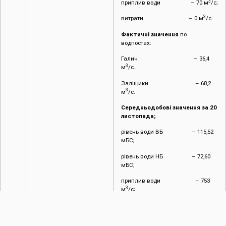
3
приплив води – 70 м
/с;
3
витрати – 0 м
/с.
Фактичні значення
по
водпостах:
Галич – 36,4
3
м
/с.
Заліщики – 68,2
3
м
/с.
Середньодобові значення за 20
листопада;
рівень води ВБ – 115,52
мБС;
рівень води НБ – 72,60
мБС;
приплив води – 753
3
м
/с;
3
витрати – 95 м
/
с.