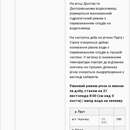
На річці Дністер та
Дністровському водосховищі,
утримується малозмінний
гідрологічний режим з
переважанням спадів на
водосховищі.
На наступну добу на річках Пруту і
Сірету очікуються добові
коливання рівнів води з
переважанням спадів в гірській
частині. У зв’язку зі зниженням
температури повітря до від’ємних
значень на гірських ділянках
річок очікується льодоутворення у
вигляді заберегів.
Рівневий режим річок із зміною
за добу, станом на 21
листопада 8:00 (см над 0
поста) / вихід води на заплаву:
р. Прут
в/п Чернівці
-11
/380
(11)
р. Сірет