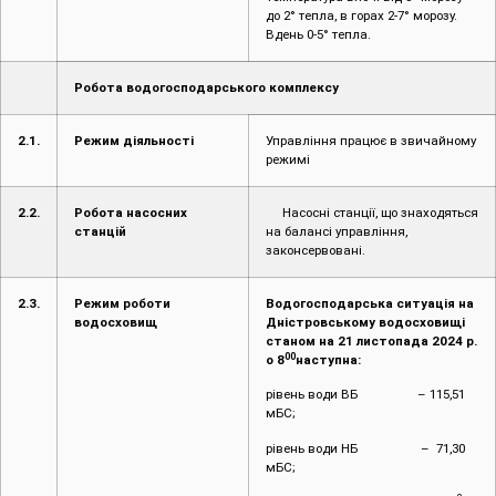
до 2° тепла, в горах 2-7° морозу.
Вдень 0-5° тепла.
Робота водогосподарського комплексу
2.1.
Режим діяльності
Управління працює в звичайному
режимі
2.2.
Робота насосних
Насосні станції, що знаходяться
станцій
на балансі управління,
законсервовані.
2.3.
Режим роботи
Водогосподарська ситуація на
водосховищ
Дністровському водосховищі
станом на 21 листопада 2024 р.
00
о 8
наступна:
рівень води ВБ – 115,51
мБС;
рівень води НБ – 71,30
мБС;