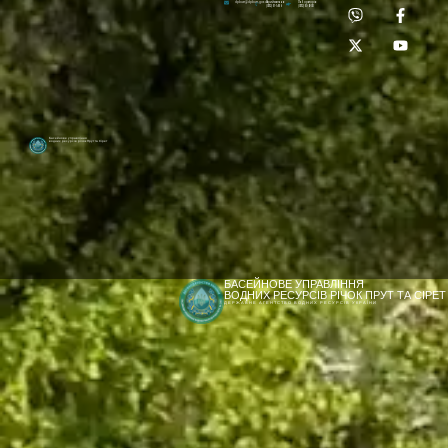
Приймальня:
Лабораторія:
dpbuvr@dpbuvr.gov.ua
(0372) 51-14-56
(0372) 53-92-00
Басейнове управління
водних ресурсів річок Прут та Сірет
БАСЕЙНОВЕ УПРАВЛІННЯ
ВОДНИХ РЕСУРСІВ РІЧОК ПРУТ ТА СІРЕТ
ДЕРЖАВНЕ АГЕНТСТВО ВОДНИХ РЕСУРСІВ УКРАЇНИ
[newyear_garland]