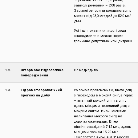
завислі речовини – 2,08 разів.
Завислі речовини коливаються в
межах від 23,0 мг/дм3 до 52,0 мг/
дм3.
Усі інші показники якості води
знаходилися в межах норми
гранично допустимої концентрації.
1.2.
Штормове гідрологічне
Не надходило.
попередження
1.3.
Гідрометеорологічний
хмарно з проясненням, вночі дощ
прогноз на добу
з переходом в мокрий сніг, в горах
– значний мокрий сніг та сніг,
вдень місцями невеликий дощ з
мокрим снігом. Вночі місцями
налипання мокрого снігу, на
дорогах ожеледиця. Вітер
північно-західний 7-12 м/с, вдень
місцями пориви 15-20 м/с.
Температура вночі від 3° морозу