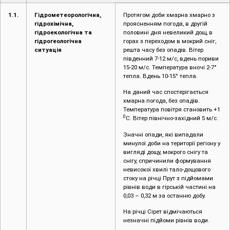
1.1.
Гідрометеорологічна,
Протягом доби хмарна хмарно з
гідрохімічна,
проясненням погода, в другій
гідроекологічна та
половині дня невеликий дощ, в
гідрогеологічна
горах з переходом в мокрий сніг,
ситуація
решта часу без опадів. Вітер
південний 7-12 м/с, вдень пориви
15-20 м/с. Температура вночі 2-7°
тепла. Вдень 10-15° тепла.
На даний час спостерігається
хмарна погода, без опадів.
Температура повітря становить +1
0
С. Вітер північно-західний 5 м/с.
Значні опади, які випадали
минулої доби на території регіону у
вигляді дощу, мокрого снігу та
снігу, спричинили формування
невисокої хвилі тало-дощового
стоку на річці Прут з підйомами
рівнів води в гірській частині на
0,03 – 0,32 м за останню добу.
На річці Сірет відмічаються
незначні підйоми рівнів води.