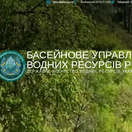
dpbuvr@dpbuvr.gov.ua
Приймальня: (0372) 51-14-56
Лабораторія: (
БАСЕЙНОВЕ УПРАВЛ
ВОДНИХ РЕСУРСІВ РІ
ДЕРЖАВНЕ АГЕНТСТВО ВОДНИХ РЕСУРСІВ УКР