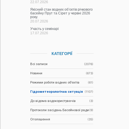
22.07.2026
Якісний стан водних об’єктів річкового
басейну Прут та Сірет у червні 2026
року.
20.07.2026
Участь у семінарі
17.07.2026
КАТЕГОРІЇ
Всі записи
(2076)
Новини
(673)
Режими роботи водних об’єктів
(61)
Гідрометеорологічна ситуація
(1107)
До відома водокористувачів
(3)
Протоколи засідань Басейнової ради
(9)
Оголошення
(35)