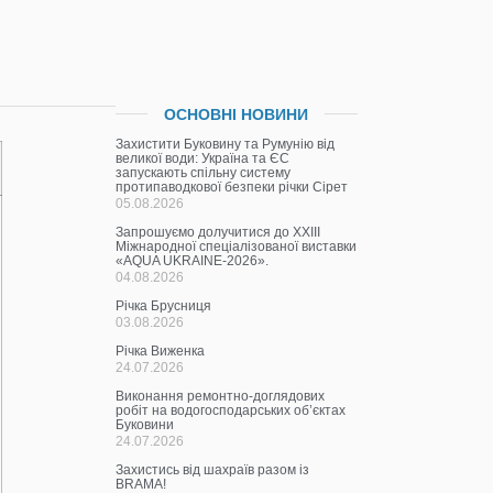
ОСНОВНІ НОВИНИ
Захистити Буковину та Румунію від
великої води: Україна та ЄС
запускають спільну систему
протипаводкової безпеки річки Сірет
05.08.2026
Запрошуємо долучитися до ХХІІІ
Міжнародної спеціалізованої виставки
«AQUA UKRAINE-2026».
04.08.2026
Річка Брусниця
03.08.2026
Річка Виженка
24.07.2026
Виконання ремонтно-доглядових
робіт на водогосподарських об’єктах
Буковини
24.07.2026
Захистись від шахраїв разом із
BRAMA!