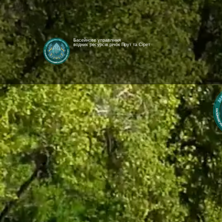
Басейнове управління
водних ресурсів річок Прут та Сірет
[newyear_garland]