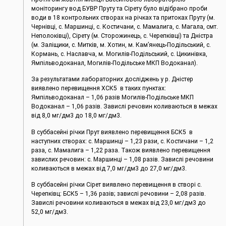
моніторингу вод БУВР Пруту та Сірету було відібрано проби
води в 18 контрольних створах на річках та притоках Пруту (м.
Чернівці, c. Маршинці, с. Костичани, с. Мамалига, с. Магала, смт.
Неполоківці), Сірету (м. Сторожинець, с. Черепківці) та Дністра
(м. Заліщики, с. Митків, м. Хотин, м. Кам’янець-Подільський, с.
Кормань, с. Наславча, м. Могилів-Подільський, с. Цикинівка,
Ямпільводоканал, Могилів-Подільське МКП Водоканал).
За результатами лабораторних досліджень у р. Дністер
виявлено перевищення ХСК5 в таких пунктах:
Ямпільводоканал – 1,06 разів Могилів-Подільське МКП
Водоканал – 1,06 разів. Завислі речовин коливаються в межах
від 8,0 мг/дм3 до 18,0 мг/дм3.
В суббасейні річки Прут виявлено перевищення БСК5 в
наступних створах: c. Маршинці – 1,23 рази, с. Костичани – 1,2
раза, с. Мамалига – 1,22 раза. Також виявлено перевищення
завислих речовин: c. Маршинці – 1,08 разів. Завислі речовини
коливаються в межах від 7,0 мг/дм3 до 27,0 мг/дм3.
В суббасейні річки Сірет виявлено перевищення в створі с.
Черепківц: БСК5 – 1,36 разів; завислі речовини – 2,08 разів.
Завислі речовини коливаються в межах від 23,0 мг/дм3 до
52,0 мг/дм3.