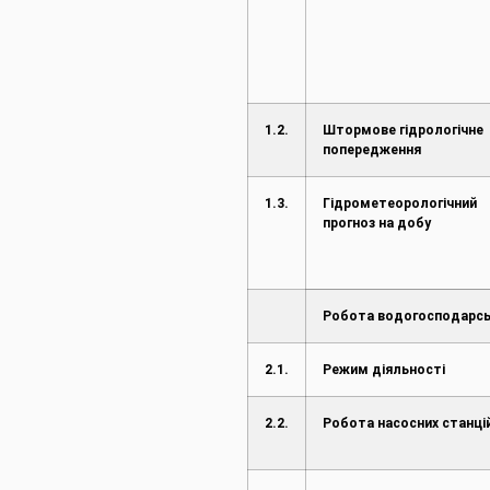
1.2.
Штормове гідрологічне
попередження
1.3.
Гідрометеорологічний
прогноз на добу
Робота водогосподарсь
2.1.
Режим діяльності
2.2.
Робота насосних станці