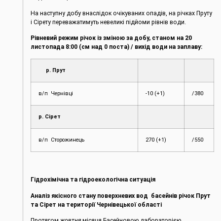
На наступну добу внаслідок очікуваних опадів, на річках Пруту
і Сірету переважатимуть невеликі підйоми рівнів води.
Рівневий режим річок із зміною за добу, станом на 20
листопада 8:00 (см над 0 поста) / вихід води на заплаву:
р. Прут
в/п Чернівці
-10 (+1)
/380
р. Сірет
в/п Сторожинець
270 (+1)
/550
Гідрохімічна та гідроекологічна ситуація
Аналіз якісного стану поверхневих вод басейнів річок Прут
та Сірет на території Чернівецької області
Протягом
жовтня
місяця Басейновою лабораторією