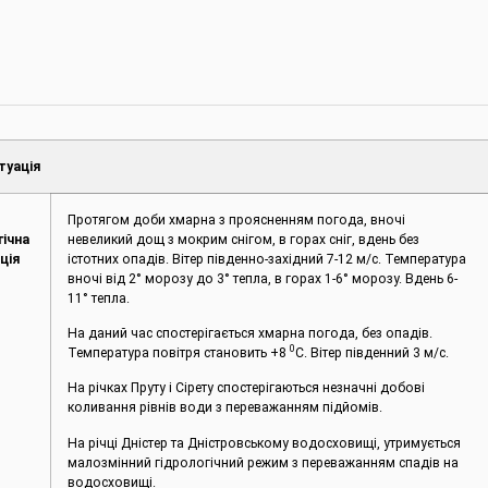
туація
Протягом доби хмарна з проясненням погода, вночі
гічна
невеликий дощ з мокрим снігом, в горах сніг, вдень без
ція
істотних опадів. Вітер південно-західний 7-12 м/с. Температура
вночі від 2° морозу до 3° тепла, в горах 1-6° морозу. Вдень 6-
11° тепла.
На даний час спостерігається хмарна погода, без опадів.
0
Температура повітря становить +8
С. Вітер південний 3 м/с.
На річках Пруту і Сірету спостерігаються незначні добові
коливання рівнів води з переважанням підйомів.
На річці Дністер та Дністровському водосховищі, утримується
малозмінний гідрологічний режим з переважанням спадів на
водосховищі.