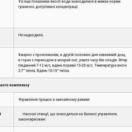
Усі інші показники якості води знаходилися в межах норми
гранично допустимої концентрації.
Не надходило.
Хмарно з проясненням, в другій половині дня невеликий дощ,
в горах з переходом в мокрий сніг, решта часу без опадів. Вітер
південний 7-12 м/с, вдень пориви 15-20 м/с. Температура вночі
2-7° тепла. Вдень 10-15° тепла.
кого комплексу
Управління працює в звичайному режимі
й
Насосні станції, що знаходяться на балансі управління,
законсервовані.