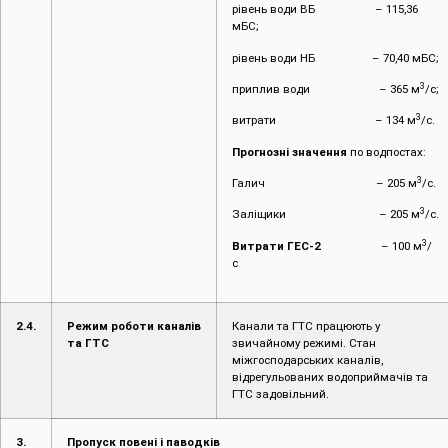
рівень води ВБ – 115,36
мБС;
рівень води НБ – 70,40 мБС;
3
приплив води – 365 м
/с;
3
витрати – 134 м
/с.
Прогнозні значення
по водпостах:
3
Галич – 205 м
/с.
3
Заліщики – 205 м
/с.
3
Витрати ГЕС-2
– 100 м
/
с
2.4.
Режим роботи каналів
Канали та ГТС працюють у
та ГТС
звичайному режимі. Стан
міжгосподарських каналів,
відрегульованих водоприймачів та
ГТС задовільний.
3.
Пропуск повені і паводків