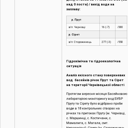
над 0 поста) / вихід води на
заплаву:
р. Прут
в/п Чернівці
16 (-7)
/380
р. Сірет
в/п Сторожинець
277 (-3)
/550
Гідрохімічна та гідроекологічна
ситуація
Аналіз якісного стану поверхневих
вод басейнів річок Прут та Сірет
на території Чернівецької області
Протягом вересня місяця Басейновою
лабораторією моніторингу вод БУВР
Пруту та Сірету було відібрано проби
води в 18 контрольних створах на
річках та притоках Пруту (м. Чернівці,
c. Маршинці, с. Костичани, с.
Мамалига, с. Магала, смт.
Неполоківці), Сірету (м. Сторожинець,