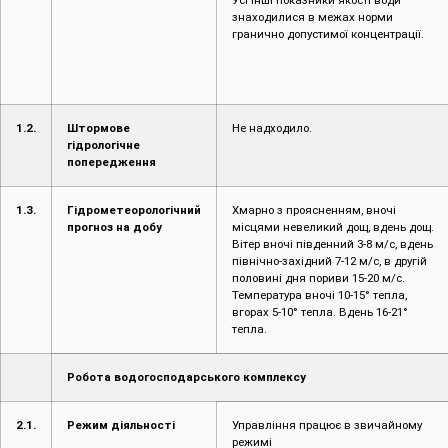
знаходилися в межах норми
гранично допустимої концентрації.
1.2.
Штормове
Не надходило.
гідрологічне
попередження
1.3.
Гідрометеорологічний
Хмарно з проясненням, вночі
прогноз на добу
місцями невеликий дощ, вдень дощ.
Вітер вночі південний 3-8 м/с, вдень
північно-західний 7-12 м/с, в другій
половині дня пориви 15-20 м/с.
Температура вночі 10-15° тепла,
вгорах 5-10° тепла. Вдень 16-21°
тепла.
Робота водогосподарського комплексу
2.1.
Режим діяльності
Управління працює в звичайному
режимі