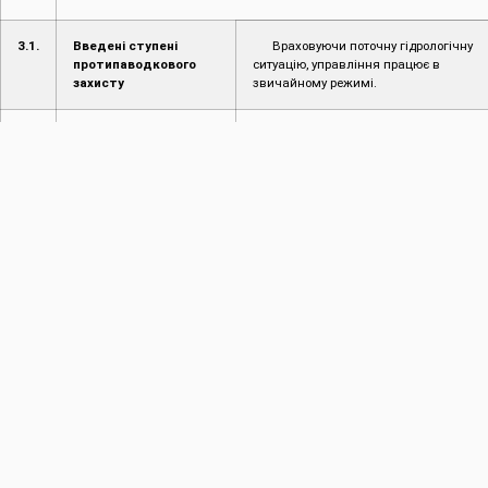
3.1.
Введені ступені
Враховуючи поточну гідрологічну
протипаводкового
ситуацію, управління працює в
захисту
звичайному режимі.
3.2.
Режим пропуску
Відсутній
повені/паводку
4.
Інформація про надзвичайні ситуації (НС)
4.1.
Інформація про
Не надходило
надзвичайні ситуації
(НС) на
водогосподарських
об’єктах
4.2.
Інформація про
Не надходило
надзвичайні ситуації
на території області
4.3.
Наслідки НС
Не надходили