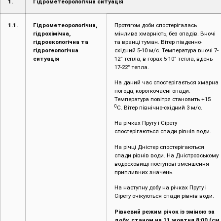
1.
Гідрометеорологічна ситуація
1.1.
Гідрометеорологічна,
Протягом доби спостерігалась
гідрохімічна,
мінлива хмарність, без опадів. Вночі
гідроекологічна та
та вранці туман. Вітер південно-
гідрогеологічна
східний 5-10 м/с. Температура вночі 7-
ситуація
12° тепла, в горах 5-10° тепла, вдень
17-22° тепла.
На даний час спостерігається хмарна
погода, короткочасні опади.
Температура повітря становить +15
0
С. Вітер північно-східний 3 м/с.
На річках Пруту і Сірету
спостерігаються спади рівнів води.
На річці Дністер спостерігаються
спади рівнів води. На Дністровському
водосховищі поступові зменшення
припливних значень.
На наступну добу на річках Пруту і
Сірету очікуються спади рівнів води.
Рівневий режим річок із зміною за
добу, станом на 11 жовтня 8:00 (см