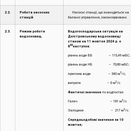
2.2.
Робота насосних
Насосні станції, що знаходяться на
станцій
балансі управління, законсервовані.
2.3.
Режим роботи
Водогосподарська ситуація на
водосховищ
Дністровському водосховищі
станом на 11 жовтня 2024 р. о
00
8
наступна:
рівень води ВБ – 115,49 мБС;
рівень води НБ – 70,80 мБС;
3
приплив води – 340 м
/с;
3
витрати – 0 м
/с.
Фактичні значення
по водпостах:
3
Галич – 181 м
/с.
3
Заліщики – 217 м
/с.
Середньодобові значення за 10
жовтня;