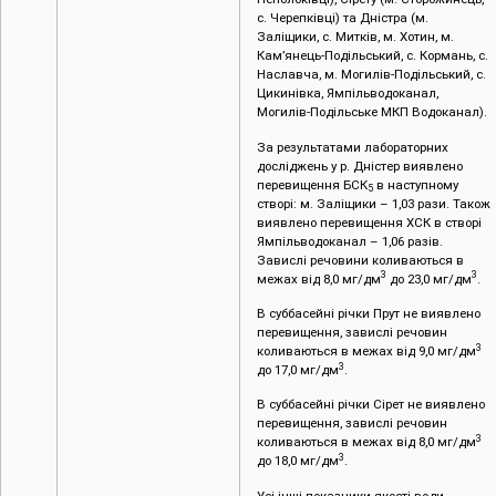
с. Черепківці) та Дністра (м.
Заліщики, с. Митків, м. Хотин, м.
Кам’янець-Подільський, с. Кормань, с.
Наславча, м. Могилів-Подільський, с.
Цикинівка, Ямпільводоканал,
Могилів-Подільське МКП Водоканал).
За результатами лабораторних
досліджень у р. Дністер виявлено
перевищення БСК
в наступному
5
створі: м. Заліщики – 1,03 рази. Також
виявлено перевищення ХСК в створі
Ямпільводоканал – 1,06 разів.
Завислі речовини коливаються в
3
3
межах від 8,0 мг/дм
до 23,0 мг/дм
.
В суббасейні річки Прут не виявлено
перевищення, завислі речовин
3
коливаються в межах від 9,0 мг/дм
3
до 17,0 мг/дм
.
В суббасейні річки Сірет не виявлено
перевищення, завислі речовин
3
коливаються в межах від 8,0 мг/дм
3
до 18,0 мг/дм
.
Усі інші показники якості води