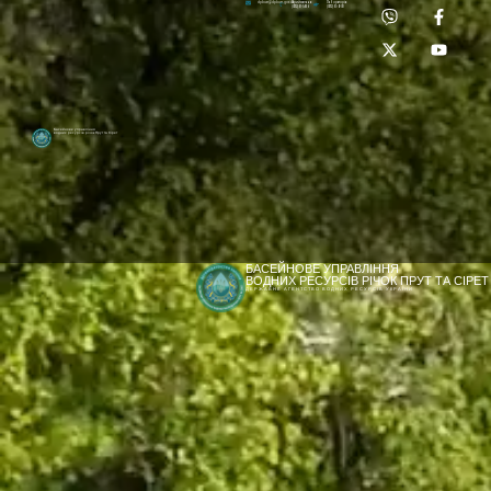
Приймальня:
Лабораторія:
dpbuvr@dpbuvr.gov.ua
(0372) 51-14-56
(0372) 53-92-00
Басейнове управління
водних ресурсів річок Прут та Сірет
БАСЕЙНОВЕ УПРАВЛІННЯ
ВОДНИХ РЕСУРСІВ РІЧОК ПРУТ ТА СІРЕТ
ДЕРЖАВНЕ АГЕНТСТВО ВОДНИХ РЕСУРСІВ УКРАЇНИ
[newyear_garland]