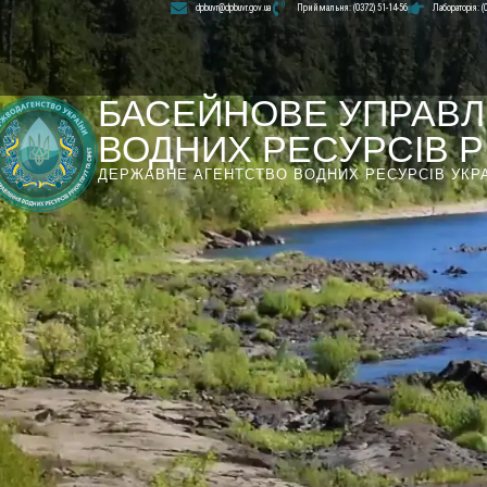
dpbuvr@dpbuvr.gov.ua
Приймальня: (0372) 51-14-56
Лабораторія: (
БАСЕЙНОВЕ УПРАВЛ
ВОДНИХ РЕСУРСІВ РІ
ДЕРЖАВНЕ АГЕНТСТВО ВОДНИХ РЕСУРСІВ УКР