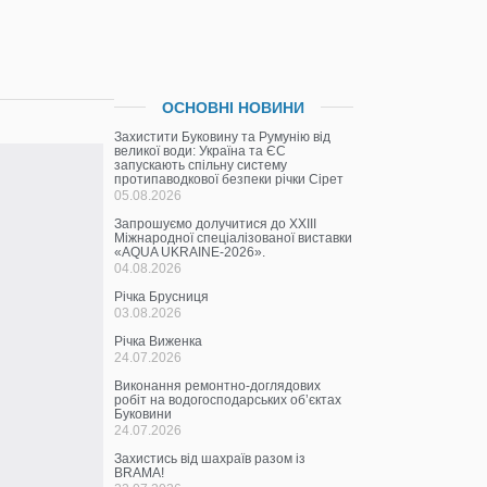
ОСНОВНІ НОВИНИ
Захистити Буковину та Румунію від
великої води: Україна та ЄС
запускають спільну систему
протипаводкової безпеки річки Сірет
05.08.2026
Запрошуємо долучитися до ХХІІІ
Міжнародної спеціалізованої виставки
«AQUA UKRAINE-2026».
04.08.2026
Річка Брусниця
03.08.2026
Річка Виженка
24.07.2026
Виконання ремонтно-доглядових
робіт на водогосподарських об’єктах
Буковини
24.07.2026
Захистись від шахраїв разом із
BRAMA!