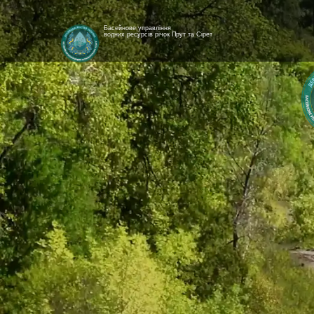
Басейнове управління
водних ресурсів річок Прут та Сірет
[newyear_garland]