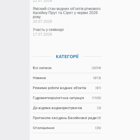
22.07.2026
Якісний стан водних об’єктів річкового
басейну Прут та Сірет у червні 2026
року.
20.07.2026
Участь у семінарі
17.07.2026
КАТЕГОРІЇ
Всі записи
(2074)
Новини
(673)
Режими роботи водних об’єктів
(61)
Гідрометеорологічна ситуація
(1105)
До відома водокористувачів
(3)
Протоколи засідань Басейнової ради
(9)
Оголошення
(35)