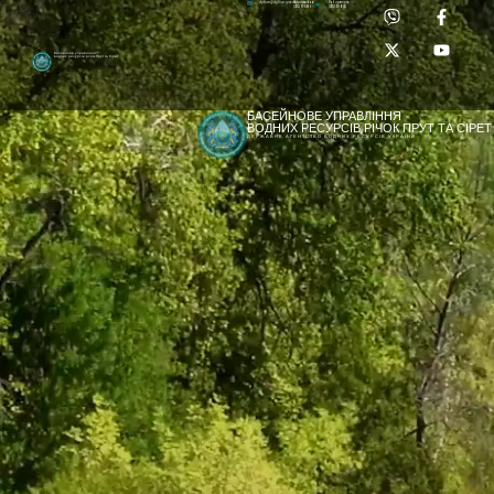
Приймальня:
Лабораторія:
dpbuvr@dpbuvr.gov.ua
(0372) 51-14-56
(0372) 53-92-00
Басейнове управління
водних ресурсів річок Прут та Сірет
БАСЕЙНОВЕ УПРАВЛІННЯ
ВОДНИХ РЕСУРСІВ РІЧОК ПРУТ ТА СІРЕТ
ДЕРЖАВНЕ АГЕНТСТВО ВОДНИХ РЕСУРСІВ УКРАЇНИ
[newyear_garland]