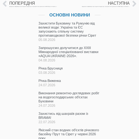
ПОПЕРЕДНЯ
НАСТУПНА
Щоденна інформація про водогосподарську ситуацію в зоні діяльності БУВР Пруту та Сірету за 21 липня 2022р.
Щоденна інформація про водогосподарську ситуацію в зоні діяльності БУВР Пруту та Сірету за 22 липня 2022р.
ОСНОВНІ НОВИНИ
Захистити Буковину та Румунію від
великої води: Україна та ЄС
запускають спільну систему
протипаводкової безпеки річки Сірет
05.08.2026
Запрошуємо долучитися до ХХІІІ
Міжнародної спеціалізованої виставки
«AQUA UKRAINE-2026».
04.08.2026
Річка Брусниця
03.08.2026
Річка Виженка
24.07.2026
Виконання ремонтно-доглядових робіт
на водогосподарських об’єктах
Буковини
24.07.2026
Захистись від шахраїв разом із
BRAMA!
22.07.2026
Якісний стан водних об’єктів річкового
басейну Прут та Сірет у червні 2026
року.