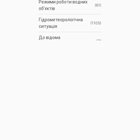
Режими роботи водних
(61)
об’єктів
Гідрометеорологічна
(1105)
ситуація
До відома
(3)
водокористувачів
Протоколи засідань
(9)
Басейнової ради
Оголошення
(35)
АРХІВ