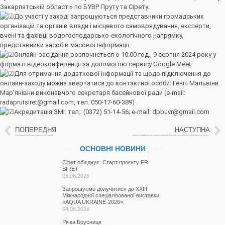
Закарпатській області» по БУВР Пруту та Сірету.
До участі у заході запрошуються представники громадських
організацій та органів влади і місцевого самоврядування, експерти,
вчені та фахівці водогосподарсько-екологічного напрямку,
представники засобів масової інформації.
Онлайн-засідання розпочнеться о 10:00 год., 9 серпня 2024 року у
форматі відеоконференції за допомогою сервісу Google Meet.
Для отримання додаткової інформації та щодо підключення до
онлайн-заходу можна звертатися до контактної особи: Геніч Мальвіни
Мар’янівни виконавчого секретаря басейнової ради (e-mail:
radaprutsiret@gmail.com, тел. 050-17-60-389) .
Акредитація ЗМІ: тел.: (0372) 51-14-56; e-mail: dpbuvr@gmail.com
ПОПЕРЕДНЯ
НАСТУПНА
Попередження про зміну гідрологічної ситуації
Щоденна інформація про водогосподарську ситуацію в зоні діяльності БУВР Пруту та Сірету за 8 серпня 2024 р.
ОСНОВНІ НОВИНИ
Сірет об’єднує. Старт проєкту FR
SIRET
05.08.2026
Запрошуємо долучитися до ХХІІІ
Міжнародної спеціалізованої виставки
«AQUA UKRAINE-2026».
04.08.2026
Річка Брусниця