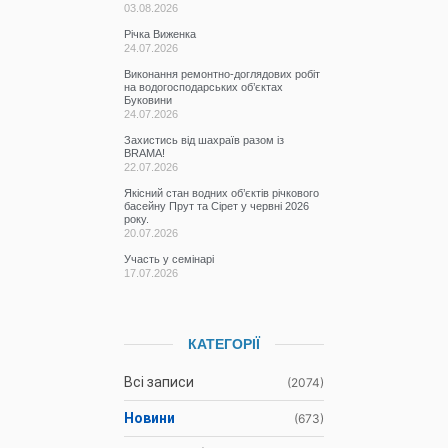
03.08.2026
Річка Виженка
24.07.2026
Виконання ремонтно-доглядових робіт
на водогосподарських об’єктах
Буковини
24.07.2026
Захистись від шахраїв разом із
BRAMA!
22.07.2026
Якісний стан водних об’єктів річкового
басейну Прут та Сірет у червні 2026
року.
20.07.2026
Участь у семінарі
17.07.2026
КАТЕГОРІЇ
Всі записи
(2074)
Новини
(673)