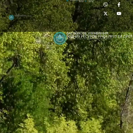
Приймальня:
Лабораторія:
dpbuvr@dpbuvr.gov.ua
(0372) 51-14-56
(0372) 53-92-00
Басейнове управління
водних ресурсів річок Прут та Сірет
БАСЕЙНОВЕ УПРАВЛІННЯ
ВОДНИХ РЕСУРСІВ РІЧОК ПРУТ ТА СІРЕТ
ДЕРЖАВНЕ АГЕНТСТВО ВОДНИХ РЕСУРСІВ УКРАЇНИ
[newyear_garland]