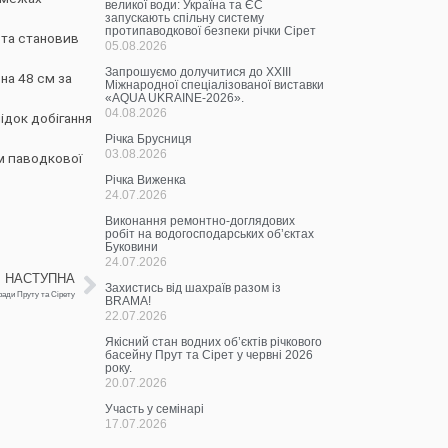
великої води: Україна та ЄС
запускають спільну систему
протипаводкової безпеки річки Сірет
 та становив
05.08.2026
Запрошуємо долучитися до ХХІІІ
на 48 см за
Міжнародної спеціалізованої виставки
«AQUA UKRAINE-2026».
04.08.2026
ідок добігання
Річка Брусниця
03.08.2026
ям паводкової
Річка Виженка
24.07.2026
Виконання ремонтно-доглядових
робіт на водогосподарських об’єктах
Буковини
24.07.2026
НАСТУПНА
Захистись від шахраїв разом із
ради Пруту та Сірету
BRAMA!
22.07.2026
Якісний стан водних об’єктів річкового
басейну Прут та Сірет у червні 2026
року.
20.07.2026
Участь у семінарі
17.07.2026