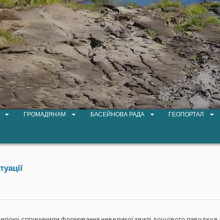
ГРОМАДЯНАМ
БАСЕЙНОВА РАДА
ГЕОПОРТАЛ
туації
ії регіону, спричинили формування невеликої хвилі дощового паводку 