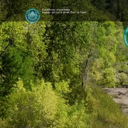
Басейнове управління
водних ресурсів річок Прут та Сірет
[newyear_garland]