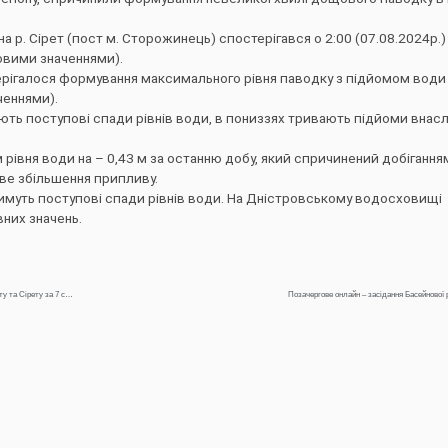
р. Сірет (пост м. Сторожинець) спостерігався о 2:00 (07.08.2024р.)
овими значеннями).
стерігалося формування максимального рівня паводку з підйомом води 
ченнями).
ають поступові спади рівнів води, в пониззях тривають підйоми внасл
м рівня води на – 0,43 м за останню добу, який спричинений добіганн
ве збільшення припливу.
тимуть поступові спади рівнів води. На Дністровському водосховищі
них значень.
Щоденна інформація про водогосподарську ситуацію в зоні діяльності БУВР Пруту та Сірету за 7 серпня 2024 р.
Позачергове онлайн – засідання Басейнової 