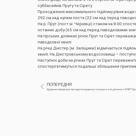
суббасейнів Пруту та Сірету.
Проходження максимального підйому рівня води на 
292 см над нулем поста (22 см над перед паводк
На р. Прут (пост м. Чернівці) станом на 8:00 спо
останню добу (65 см над перед паводковими зна
На гірських ділянках річок Прут та Сірет переваж
паводкової хвилі.
На річці Дністер (м. Заліщики) відмічається підйо
хвилі. На Дністровському водосховищі – поступо
Наступної доби на річках Прут та Сірет переважа
спостерігатимуться подальші збільшення приплив
ПОПЕРЕДНЯ