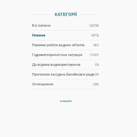
КАТЕГОРІЇ
Всі записи
(2076)
Новини
(673)
Режими роботи водних об’єктів
(61)
Гідрометеорологічна ситуація
(1107)
До відома водокористувачів
(3)
Протоколи засідань Басейнової ради
(9)
Оголошення
(35)
АРХІВ