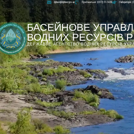
dpbuvr@dpbuvr.gov.ua
Приймальня: (0372) 51-14-56
Лабораторія: (
БАСЕЙНОВЕ УПРАВЛ
ВОДНИХ РЕСУРСІВ РІ
ДЕРЖАВНЕ АГЕНТСТВО ВОДНИХ РЕСУРСІВ УКР