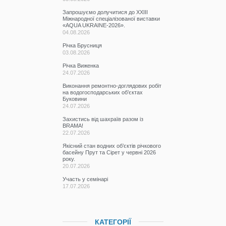
Запрошуємо долучитися до ХХІІІ
Міжнародної спеціалізованої виставки
«AQUA UKRAINE-2026».
04.08.2026
Річка Брусниця
03.08.2026
Річка Виженка
24.07.2026
Виконання ремонтно-доглядових робіт
на водогосподарських об’єктах
Буковини
24.07.2026
Захистись від шахраїв разом із
BRAMA!
22.07.2026
Якісний стан водних об’єктів річкового
басейну Прут та Сірет у червні 2026
року.
20.07.2026
Участь у семінарі
17.07.2026
КАТЕГОРІЇ