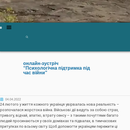
онлайн-зустріч
“Психологічна підтримка під
час війни”
04.04.2022
24 лютого у життя кожного українця увірвалась нова реальність –
розпочалася жорстока війна. Військові дії ведуть за собою страх,
тривогу, відчай, апатію, втрату сенсу – з такими почуттями багато
людей просинаються у своїх домівках та підвалах, в тимчасових
притулках по всьому світу. Щоб допомогти українцям пережити ці