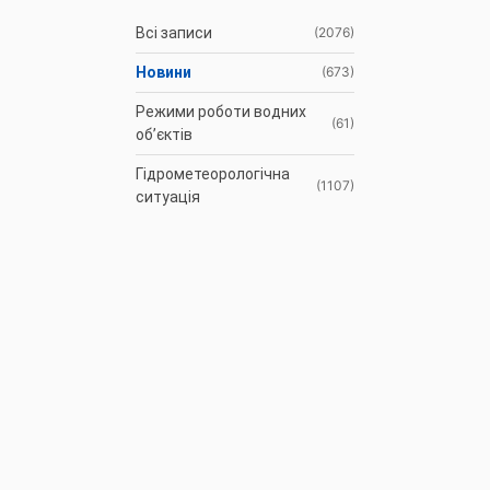
Всі записи
(2076)
Новини
(673)
Режими роботи водних
(61)
об’єктів
Гідрометеорологічна
(1107)
ситуація
До відома
(3)
водокористувачів
Протоколи засідань
(9)
Басейнової ради
Оголошення
(35)
АРХІВ