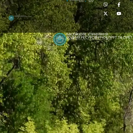
Приймальня:
Лабораторія:
dpbuvr@dpbuvr.gov.ua
(0372) 51-14-56
(0372) 53-92-00
Басейнове управління
водних ресурсів річок Прут та Сірет
БАСЕЙНОВЕ УПРАВЛІННЯ
ВОДНИХ РЕСУРСІВ РІЧОК ПРУТ ТА СІРЕТ
ДЕРЖАВНЕ АГЕНТСТВО ВОДНИХ РЕСУРСІВ УКРАЇНИ
[newyear_garland]