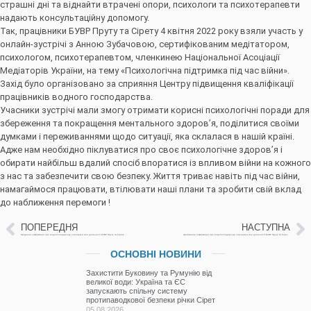
страшні дні та віднайти втрачені опори, психологи та психотерапевти
надають консультаційну допомогу.
Так, працівники БУВР Пруту та Сірету 4 квітня 2022 року взяли участь у
онлайн-зустрічі з Анною Зубачовою, сертифікованим медітатором,
психологом, психотерапевтом, членкинею Національної Асоціації
Медіаторів України, на тему «Психологічна підтримка під час війни».
Захід було організовано за сприяння Центру підвищення кваліфікації
працівників водного господарства.
Учасники зустрічі мали змогу отримати корисні психологічні поради для
збереження та покращення ментального здоров’я, поділитися своїми
думками і переживаннями щодо ситуації, яка склалася в нашій країні.
Адже нам необхідно піклуватися про своє психологічне здоров’я і
обирати найбільш вдалий спосіб впоратися із впливом війни на кожного
з нас та забезпечити свою безпеку. Життя триває навіть під час війни,
намагаймося працювати, втілювати наші плани та зробити свій вклад
до наближення перемоги !
ПОПЕРЕДНЯ
НАСТУПНА
Щоденна інформація про водогосподарську ситуацію в зоні діяльності БУВР Пруту та Сірету на 04 квітня 2022 року
Щотижнева інформація про водогосподарську ситуацію в зоні діяльності БУВР Пруту та Сірету з 29 березня по 05 квітня 2022р.
ОСНОВНІ НОВИНИ
Захистити Буковину та Румунію від
великої води: Україна та ЄС
запускають спільну систему
протипаводкової безпеки річки Сірет
05.08.2026