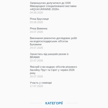
Запрошуємо долучитися до ХХІІІ
Міжнародної спеціалізованої виставки
«AQUA UKRAINE-2026».
04.08.2026
Річка Брусниця
03.08.2026
Річка Виженка
24.07.2026
Виконання ремонтно-доглядових робіт
на водогосподарських об’єктах
Буковини
24.07.2026
Захистись від шахраїв разом із
BRAMA!
22.07.2026
Якісний стан водних об’єктів річкового
басейну Прут та Сірет у червні 2026
року.
20.07.2026
Участь у семінарі
17.07.2026
КАТЕГОРІЇ