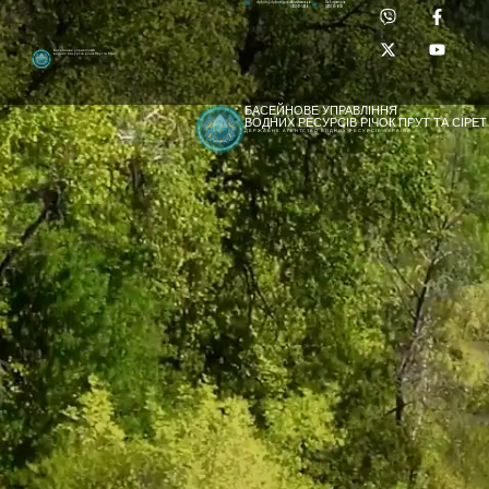
Приймальня:
Лабораторія:
dpbuvr@dpbuvr.gov.ua
(0372) 51-14-56
(0372) 53-92-00
Басейнове управління
водних ресурсів річок Прут та Сірет
БАСЕЙНОВЕ УПРАВЛІННЯ
ВОДНИХ РЕСУРСІВ РІЧОК ПРУТ ТА СІРЕТ
ДЕРЖАВНЕ АГЕНТСТВО ВОДНИХ РЕСУРСІВ УКРАЇНИ
[newyear_garland]