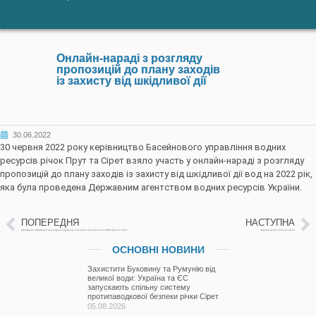
Онлайн-нараді з розгляду
пропозицій до плану заходів
із захисту від шкідливої дії
30.06.2022
30 червня 2022 року керівництво Басейнового управління водних
ресурсів річок Прут та Сірет взяло участь у онлайн-нараді з розгляду
пропозицій до плану заходів із захисту від шкідливої дії вод на 2022 рік,
яка була проведена Державним агентством водних ресурсів України.
ПОПЕРЕДНЯ
НАСТУПНА
Щотижнева інформація про водогосподарську ситуацію в зоні діяльності БУВР Пруту та Сірету за 30 червня 2022р.
Чергова зустріч робочої групи
ОСНОВНІ НОВИНИ
Захистити Буковину та Румунію від
великої води: Україна та ЄС
запускають спільну систему
протипаводкової безпеки річки Сірет
05.08.2026