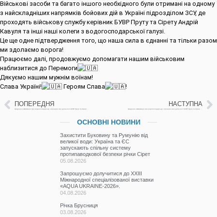
Військові засоби та багато іншого необхідного були отримані на одному
з найскладніших напрямків бойових дій в Україні підрозділом ЗСУ, де
проходять військову службу керівник БУВР Пруту та Сірету Андрій
Кавуля та інші наші колеги з водогосподарської галузі.
Це ще одне підтвердження того, що наша сила в єднанні та тільки разом
ми здолаємо ворога!
Працюємо далі, продовжуємо допомагати нашим військовим
наблизитися до Перемоги
Дякуємо нашим мужнім воїнам!
Слава Україні!
Героям Слава
!
ПОПЕРЕДНЯ
НАСТУПНА
Щоденна інформація про водогосподарську ситуацію в зоні діяльності БУВР Пруту та Сірету 17 жовтня 2024 р.
Щоденна інформація про водогосподарську ситуацію в зоні діяльності БУВР Пруту та Сірету 21 жовтня 2024 р.
ОСНОВНІ НОВИНИ
Захистити Буковину та Румунію від
великої води: Україна та ЄС
запускають спільну систему
протипаводкової безпеки річки Сірет
05.08.2026
Запрошуємо долучитися до ХХІІІ
Міжнародної спеціалізованої виставки
«AQUA UKRAINE-2026».
04.08.2026
Річка Брусниця
03.08.2026