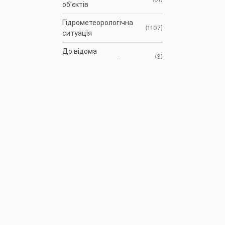
об’єктів
Гідрометеорологічна
(1107)
ситуація
До відома
(3)
водокористувачів
Протоколи засідань
(9)
Басейнової ради
Оголошення
(35)
АРХІВ