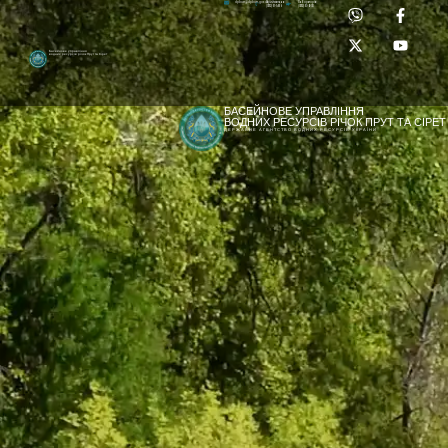
Приймальня:
Лабораторія:
dpbuvr@dpbuvr.gov.ua
(0372) 51-14-56
(0372) 53-92-00
Басейнове управління
водних ресурсів річок Прут та Сірет
БАСЕЙНОВЕ УПРАВЛІННЯ
ВОДНИХ РЕСУРСІВ РІЧОК ПРУТ ТА СІРЕТ
ДЕРЖАВНЕ АГЕНТСТВО ВОДНИХ РЕСУРСІВ УКРАЇНИ
[newyear_garland]