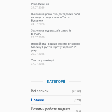
Річка Виженка
24.07.2026
Виконання ремонтно-доглядових робіт
на водогосподарських об’єктах
Буковини
24.07.2026
Захистись від шахраїв разом із
BRAMA!
22.07.2026
Якісний стан водних об’єктів річкового
басейну Прут та Сірет у червні 2026
року.
20.07.2026
Участь у семінарі
17.07.2026
КАТЕГОРІЇ
Всі записи
(2076)
Новини
(673)
Режими роботи водних
(61)