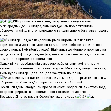
Щороку в останню неділю травня ми відзначаємо
Міжнародний день Дністра, який нагадує нам про важливість
збереження унікального природного та культурного багатства нашого
краю.
Дністер – одна з найдовших річок Європи, яка протікає
територією двох країн: України та Молдови, забезпечуючи питною
водою понад 8 мільйонів людей. Від Карпат до Чорного моря ця ріка
дарує життя, формує ландшафти, живить ліси, села, міста, історичні
пам’ятки та природні заповідники.
Однак річка перебуває під загрозою: забруднення, зміна клімату,
неконтрольоване використання ресурсів. Ми всі відповідальні за те,
яким буде Дністер – для нас і для майбутніх поколінь.
Закликаємо згадати про важливість води, підтримати ініціативи
збереження річки та дбати про чистоту кожної краплі.
Нехай цей день нагадує нам про важливість збереження чистоти вод,
охорони природи та відповідального ставлення до річок.
Бережімо Дністер разом, бережімо нашу природу!