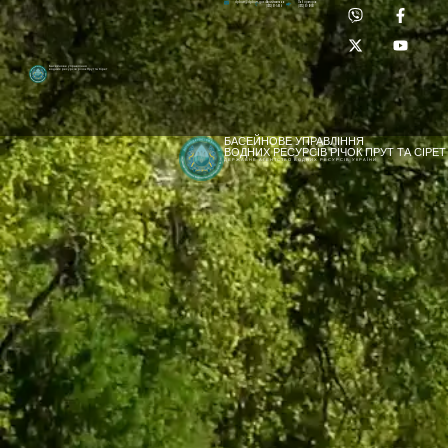
Приймальня:
Лабораторія:
dpbuvr@dpbuvr.gov.ua
(0372) 51-14-56
(0372) 53-92-00
Басейнове управління
водних ресурсів річок Прут та Сірет
БАСЕЙНОВЕ УПРАВЛІННЯ
ВОДНИХ РЕСУРСІВ РІЧОК ПРУТ ТА СІРЕТ
ДЕРЖАВНЕ АГЕНТСТВО ВОДНИХ РЕСУРСІВ УКРАЇНИ
[newyear_garland]