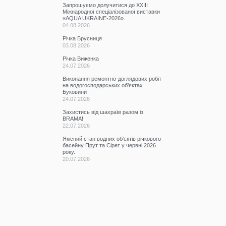
Запрошуємо долучитися до ХХІІІ
Міжнародної спеціалізованої виставки
«AQUA UKRAINE-2026».
04.08.2026
Річка Брусниця
03.08.2026
Річка Виженка
24.07.2026
Виконання ремонтно-доглядових робіт
на водогосподарських об’єктах
Буковини
24.07.2026
Захистись від шахраїв разом із
BRAMA!
22.07.2026
Якісний стан водних об’єктів річкового
басейну Прут та Сірет у червні 2026
року.
20.07.2026
Участь у семінарі
17.07.2026
КАТЕГОРІЇ