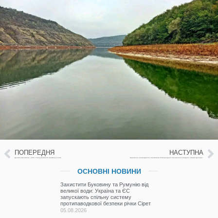
ПОПЕРЕДНЯ
НАСТУПНА
Дунайський митець -2025 «Такі різноманітні мешканці річок»
Церемонія нагородження переможців Міжнародного басейнового конкурсу «Барви Дністра».
ОСНОВНІ НОВИНИ
Захистити Буковину та Румунію від
великої води: Україна та ЄС
запускають спільну систему
протипаводкової безпеки річки Сірет
05.08.2026