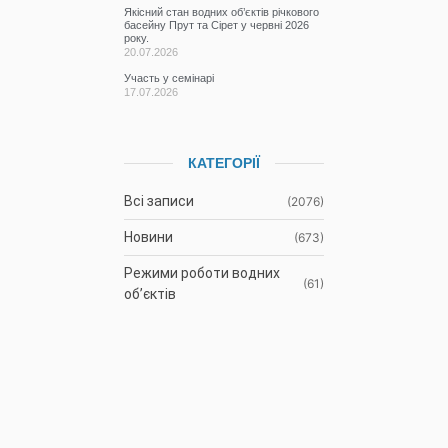
Якісний стан водних об’єктів річкового
басейну Прут та Сірет у червні 2026
року.
20.07.2026
Участь у семінарі
17.07.2026
КАТЕГОРІЇ
Всі записи
(2076)
Новини
(673)
Режими роботи водних
(61)
об’єктів
Гідрометеорологічна
(1107)
ситуація
До відома
(3)
водокористувачів
Протоколи засідань