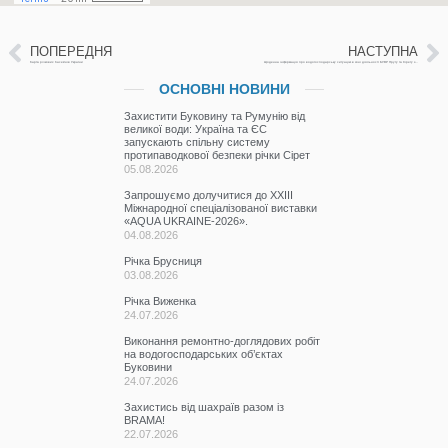
ПОПЕРЕДНЯ
НАСТУПНА
Карта річкових басейнів України
Щоденна інформація про водогосподарську ситуацію в зоні діяльності БУВР Пруту та Сірету за 20 липня 2022р.
ОСНОВНІ НОВИНИ
Захистити Буковину та Румунію від
великої води: Україна та ЄС
запускають спільну систему
протипаводкової безпеки річки Сірет
05.08.2026
Запрошуємо долучитися до ХХІІІ
Міжнародної спеціалізованої виставки
«AQUA UKRAINE-2026».
04.08.2026
Річка Брусниця
03.08.2026
Річка Виженка
24.07.2026
Виконання ремонтно-доглядових робіт
на водогосподарських об’єктах
Буковини
24.07.2026
Захистись від шахраїв разом із
BRAMA!
22.07.2026