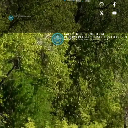
Приймальня:
Лабораторія:
dpbuvr@dpbuvr.gov.ua
(0372) 51-14-56
(0372) 53-92-00
Басейнове управління
водних ресурсів річок Прут та Сірет
БАСЕЙНОВЕ УПРАВЛІННЯ
ВОДНИХ РЕСУРСІВ РІЧОК ПРУТ ТА СІРЕТ
ДЕРЖАВНЕ АГЕНТСТВО ВОДНИХ РЕСУРСІВ УКРАЇНИ
[newyear_garland]