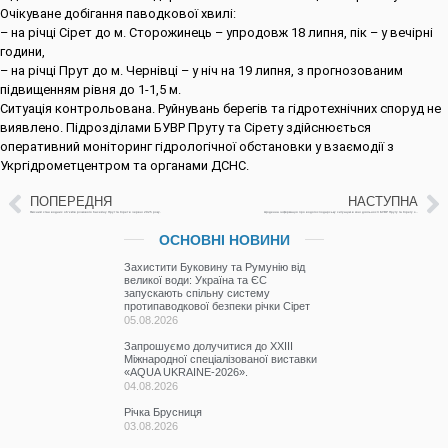
Очікуване добігання паводкової хвилі:
– на річці Сірет до м. Сторожинець – упродовж 18 липня, пік – у вечірні
години,
– на річці Прут до м. Чернівці – у ніч на 19 липня, з прогнозованим
підвищенням рівня до 1-1,5 м.
Ситуація контрольована. Руйнувань берегів та гідротехнічних споруд не
виявлено. Підрозділами БУВР Пруту та Сірету здійснюється
оперативний моніторинг гідрологічної обстановки у взаємодії з
Укргідрометцентром та органами ДСНС.
ПОПЕРЕДНЯ
НАСТУПНА
Якісний стан водних об’єктів річкового басейну Прут та Сірет в червні 2025 року.
Щоденна інформація про водогосподарську ситуацію в зоні діяльності БУВР Пруту та Сірету за 18 липня 2025р. (включає щоденну та оперативну інформацію)
ОСНОВНІ НОВИНИ
Захистити Буковину та Румунію від
великої води: Україна та ЄС
запускають спільну систему
протипаводкової безпеки річки Сірет
05.08.2026
Запрошуємо долучитися до ХХІІІ
Міжнародної спеціалізованої виставки
«AQUA UKRAINE-2026».
04.08.2026
Річка Брусниця
03.08.2026