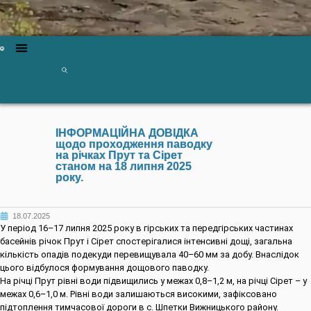
ІНФОРМАЦІЙНА ДОВІДКА
щодо проходження паводку
на річках Прут та Сірет
станом на 18 липня 2025
року.
18.07.2025
У період 16–17 липня 2025 року в гірських та передгірських частинах
басейнів річок Прут і Сірет спостерігалися інтенсивні дощі, загальна
кількість опадів подекуди перевищувала 40–60 мм за добу. Внаслідок
цього відбулося формування дощового паводку.
На річці Прут рівні води підвищились у межах 0,8–1,2 м, на річці Сірет – у
межах 0,6–1,0 м. Рівні води залишаються високими, зафіксовано
підтоплення тимчасової дороги в с. Шпетки Вижницького району.