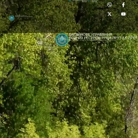
Приймальня:
Лабораторія:
dpbuvr@dpbuvr.gov.ua
(0372) 51-14-56
(0372) 53-92-00
Басейнове управління
водних ресурсів річок Прут та Сірет
БАСЕЙНОВЕ УПРАВЛІННЯ
ВОДНИХ РЕСУРСІВ РІЧОК ПРУТ ТА СІРЕТ
ДЕРЖАВНЕ АГЕНТСТВО ВОДНИХ РЕСУРСІВ УКРАЇНИ
[newyear_garland]