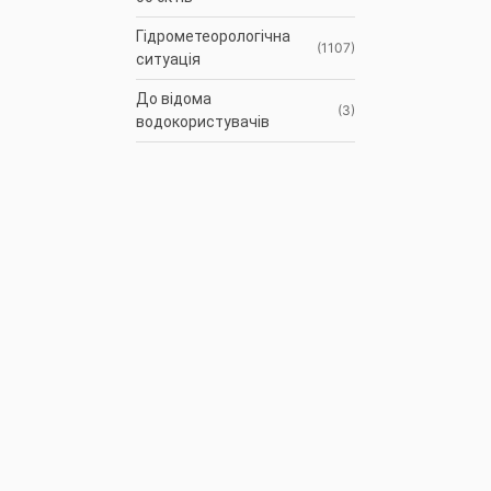
Гідрометеорологічна
(1107)
ситуація
До відома
(3)
водокористувачів
Протоколи засідань
(9)
Басейнової ради
Оголошення
(35)
АРХІВ