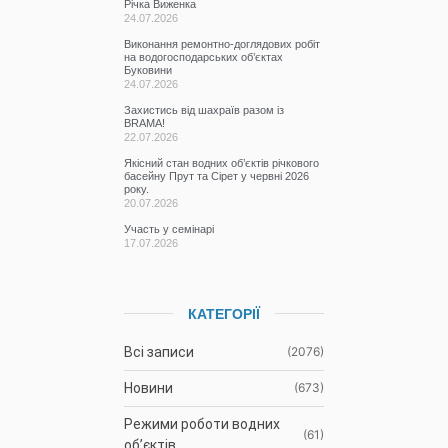
Річка Виженка
24.07.2026
Виконання ремонтно-доглядових робіт
на водогосподарських об’єктах
Буковини
24.07.2026
Захистись від шахраїв разом із
BRAMA!
22.07.2026
Якісний стан водних об’єктів річкового
басейну Прут та Сірет у червні 2026
року.
20.07.2026
Участь у семінарі
17.07.2026
КАТЕГОРІЇ
Всі записи
(2076)
Новини
(673)
Режими роботи водних
(61)
об’єктів